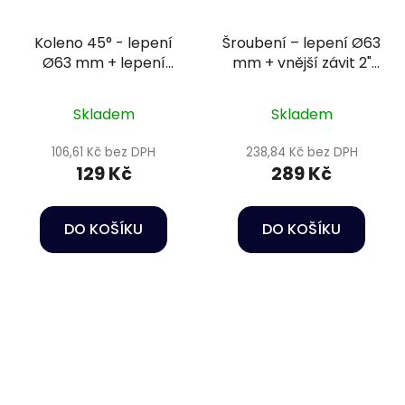
Koleno 45° - lepení
Šroubení – lepení Ø63
Ø63 mm + lepení
mm + vnější závit 2"
Ø63/50 mm PN10
PN16
Skladem
Skladem
106,61 Kč bez DPH
238,84 Kč bez DPH
129 Kč
289 Kč
DO KOŠÍKU
DO KOŠÍKU