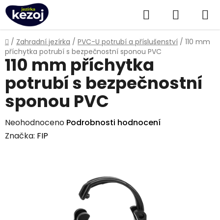
Přejít
Hledat
NÁKUPN
na
obsah
KOŠÍK
Domů
/
Zahradní jezírka
/
PVC-U potrubí a příslušenství
/
110 mm
příchytka potrubí s bezpečnostní sponou PVC
110 mm příchytka
potrubí s bezpečnostní
sponou PVC
Průměrné
Neohodnoceno
Podrobnosti hodnocení
hodnocení
Značka:
FIP
produktu
je
0,0
z
5
hvězdiček.