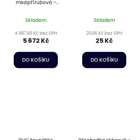
mezipřírubová –
DN140 s pružinou, +
přírubový komplet,
Skladem
Skladem
těsnění EPDM
4 687,60 Kč bez DPH
20,66 Kč bez DPH
5 672 Kč
25 Kč
DO KOŠÍKU
DO KOŠÍKU