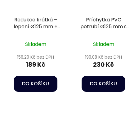
Redukce krátká –
Příchytka PVC
lepení Ø125 mm +
potrubí Ø125 mm s
lepení Ø110 mm PN16
bezpečnostní sponou
Skladem
Skladem
156,20 Kč bez DPH
190,08 Kč bez DPH
189 Kč
230 Kč
DO KOŠÍKU
DO KOŠÍKU