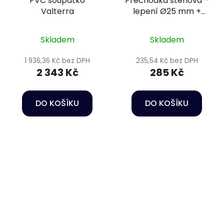
PVC šoupátko
Přechodka stěnová –
Valterra
lepení Ø25 mm +
vnitřní závit 1" PN16
Skladem
Skladem
1 936,36 Kč bez DPH
235,54 Kč bez DPH
2 343 Kč
285 Kč
DO KOŠÍKU
DO KOŠÍKU