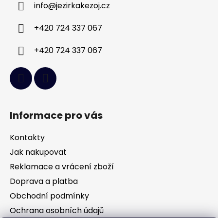
info
@
jezirkakezoj.cz
t
í
+420 724 337 067
+420 724 337 067
Informace pro vás
Kontakty
Jak nakupovat
Reklamace a vrácení zboží
Doprava a platba
Obchodní podmínky
Ochrana osobních údajů