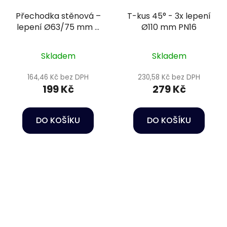
Přechodka stěnová –
T-kus 45° - 3x lepení
lepení Ø63/75 mm +
Ø110 mm PN16
vnější závit 2 1/2" PN16
Skladem
Skladem
164,46 Kč bez DPH
230,58 Kč bez DPH
199 Kč
279 Kč
DO KOŠÍKU
DO KOŠÍKU