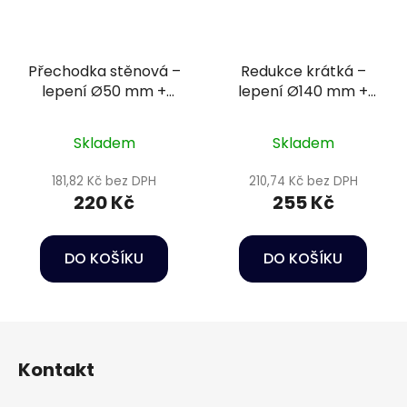
Přechodka stěnová –
Redukce krátká –
lepení Ø50 mm +
lepení Ø140 mm +
vnější závit 2" PN16
lepení Ø90 mm
Skladem
Skladem
181,82 Kč bez DPH
210,74 Kč bez DPH
220 Kč
255 Kč
DO KOŠÍKU
DO KOŠÍKU
Z
á
Kontakt
p
a