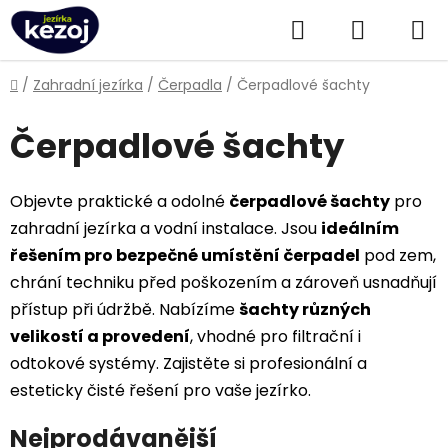
Přejít
Hledat
NÁKUPN
na
obsah
KOŠÍK
Domů
/
Zahradní jezírka
/
Čerpadla
/
Čerpadlové šachty
Čerpadlové šachty
Objevte praktické a odolné
čerpadlové šachty
pro
zahradní jezírka a vodní instalace. Jsou
ideálním
řešením pro bezpečné umístění čerpadel
pod zem,
chrání techniku před poškozením a zároveň usnadňují
přístup při údržbě. Nabízíme
šachty různých
velikostí a provedení
, vhodné pro filtrační i
odtokové systémy. Zajistěte si profesionální a
esteticky čisté řešení pro vaše jezírko.
Nejprodávanější