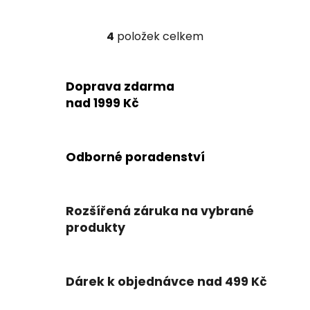
4
položek celkem
O
v
l
Doprava zdarma
á
d
nad 1999 Kč
a
c
í
Odborné poradenství
p
r
v
k
Rozšířená záruka na vybrané
y
produkty
v
ý
p
Dárek k objednávce nad 499 Kč
i
s