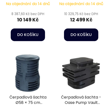
k
Na objednání do 14 dnů
Na objednání do 14 dnů
t
8 387,60 Kč bez DPH
10 329,75 Kč bez DPH
ů
10 149 Kč
12 499 Kč
DO KOŠÍKU
DO KOŠÍKU
Čerpadlová šachta
Čerpadlová šachta -
Ø58 × 75 cm
Oase Pump Vault
AquaForte kruhová
20000