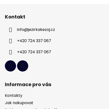
u
Z
á
Kontakt
p
a
info
@
jezirkakezoj.cz
t
í
+420 724 337 067
+420 724 337 067
Informace pro vás
Kontakty
Jak nakupovat