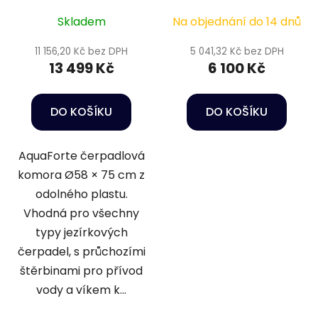
Skladem
Na objednání do 14 dnů
11 156,20 Kč bez DPH
5 041,32 Kč bez DPH
13 499 Kč
6 100 Kč
DO KOŠÍKU
DO KOŠÍKU
AquaForte čerpadlová
komora Ø58 × 75 cm z
odolného plastu.
Vhodná pro všechny
typy jezírkových
čerpadel, s průchozími
štěrbinami pro přívod
vody a víkem k...