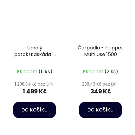
Umělý
Čerpadlo - Happet
potok/Kaskáda -
Multi Use 1500
Cascade large
108x44cm
Skladem
(5 ks)
Skladem
(2 ks)
1 238,84 Kč bez DPH
288,43 Kč bez DPH
1 499 Kč
349 Kč
DO KOŠÍKU
DO KOŠÍKU