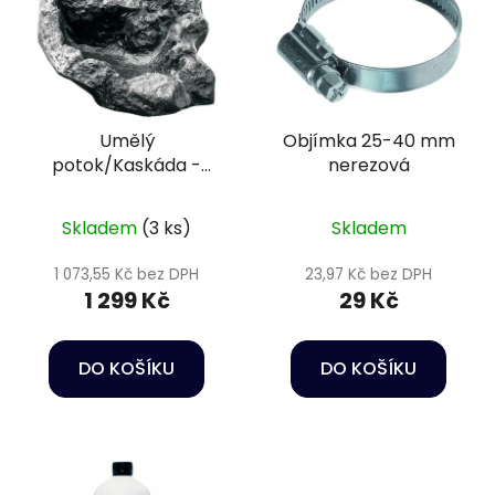
p
o
i
d
s
u
p
k
r
t
Umělý
Objímka 25-40 mm
o
ů
potok/Kaskáda -
nerezová
d
Cascade small
u
65x40cm
k
Skladem
(3 ks)
Skladem
t
1 073,55 Kč bez DPH
23,97 Kč bez DPH
ů
1 299 Kč
29 Kč
DO KOŠÍKU
DO KOŠÍKU