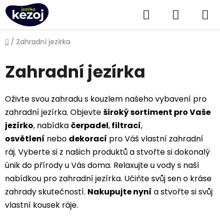
Přejít
Hledat
NÁKUPN
na
obsah
KOŠÍK
Domů
/
Zahradní jezírka
Zahradní jezírka
Oživte svou zahradu s kouzlem našeho vybavení pro
zahradní jezírka. Objevte
široký sortiment pro Vaše
jezírko
, nabídka
čerpadel
,
filtrací
,
osvětlení
nebo
dekorací
pro Váš vlastní zahradní
ráj. Vyberte si z našich produktů a stvořte si dokonalý
únik do přírody u Vás doma. Relaxujte u vody s naší
nabídkou pro zahradní jezírka. Učiňte svůj sen o kráse
zahrady skutečností.
Nakupujte nyní
a stvořte si svůj
vlastní kousek ráje.