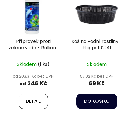
Přípravek proti
Koš na vodní rostliny -
zelené vodě - Brilliant
Happet S041
Pond
Skladem
(1 ks)
Skladem
od 203,31 Kč bez DPH
57,02 Kč bez DPH
246 Kč
69 Kč
od
DETAIL
DO KOŠÍKU