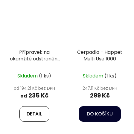
Přípravek na
Čerpadlo - Happet
okamžité odstranění
Multi Use 1000
řas - Attack Pond
Skladem
(1 ks)
Skladem
(1 ks)
od 194,21 Kč bez DPH
247,11 Kč bez DPH
235 Kč
299 Kč
od
DETAIL
DO KOŠÍKU