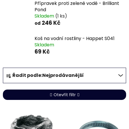
Přípravek proti zelené vodě - Brilliant
Pond
Skladem
(1 ks)
246 Kč
od
Koš na vodní rostliny - Happet S041
Skladem
69 Kč
Ř
Řadit podle:
Nejprodávanější
a
z
e
Otevřít filtr
n
í
V
p
ý
r