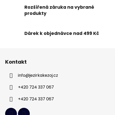
ý
Rozšířená záruka na vybrané
p
produkty
i
s
u
Dárek k objednávce nad 499 Kč
Z
á
Kontakt
p
a
info
@
jezirkakezoj.cz
t
í
+420 724 337 067
+420 724 337 067