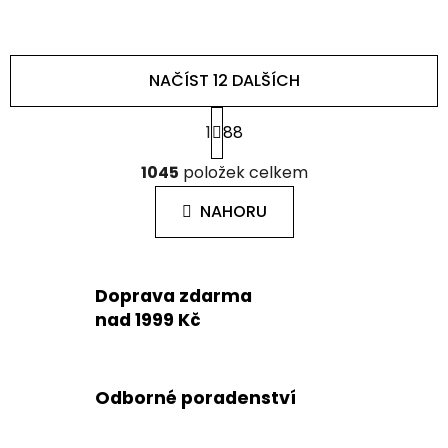
NAČÍST 12 DALŠÍCH
S
1
88
t
r
O
á
1045
položek celkem
v
n
l
k
NAHORU
á
o
d
v
a
á
c
n
Doprava zdarma
í
í
nad 1999 Kč
p
r
v
k
Odborné poradenství
y
v