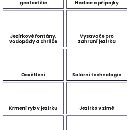
geotextílie
Hadice a přípojky
Jezírkové fontány,
Vysavače pro
vodopády a chrliče
zahraní jezírka
Osvětlení
Solární technologie
Krmení ryb v jezírku
Jezírko v zimě