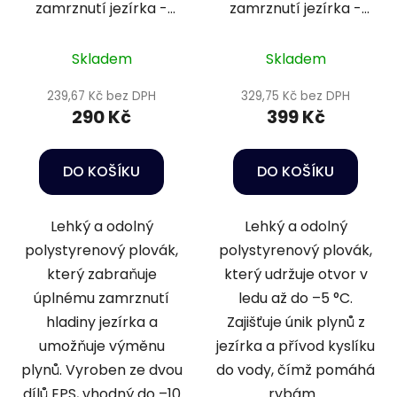
zamrznutí jezírka -
zamrznutí jezírka -
d
Pontec PondoPolar
Ubbink 25cm
u
k
Skladem
Skladem
t
239,67 Kč bez DPH
329,75 Kč bez DPH
ů
290 Kč
399 Kč
DO KOŠÍKU
DO KOŠÍKU
Lehký a odolný
Lehký a odolný
polystyrenový plovák,
polystyrenový plovák,
který zabraňuje
který udržuje otvor v
úplnému zamrznutí
ledu až do –5 °C.
hladiny jezírka a
Zajišťuje únik plynů z
umožňuje výměnu
jezírka a přívod kyslíku
plynů. Vyroben ze dvou
do vody, čímž pomáhá
dílů EPS, vhodný do –10
rybám...