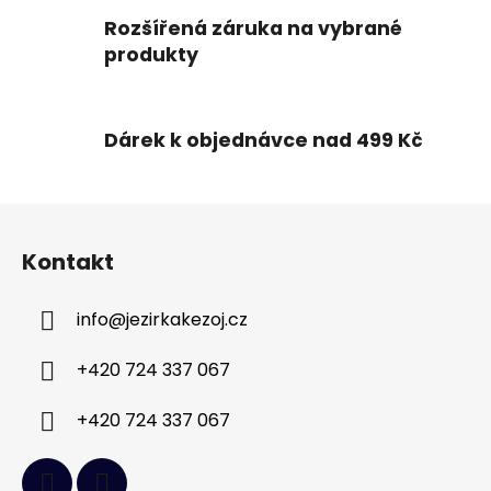
ý
Rozšířená záruka na vybrané
p
produkty
i
s
u
Dárek k objednávce nad 499 Kč
Z
á
Kontakt
p
a
info
@
jezirkakezoj.cz
t
í
+420 724 337 067
+420 724 337 067