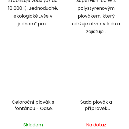
stabilizuje vodu (až do
SuperFish 150 W s
10 000 l). Jednoduché,
polystyrenovým
ekologické „vše v
plovákem, který
jednom“ pro...
udržuje otvor v ledu a
zajišťuje...
Celoroční plovák s
Sada plovák a
fontánou - Oase
přípravek
IceFree 4 Seasons
podzim/zima 4 -
20m3
Skladem
Na dotaz