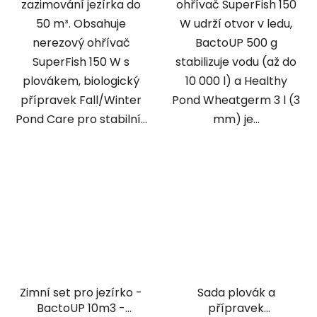
zazimování jezírka do
ohřívač SuperFish 150
50 m³. Obsahuje
W udrží otvor v ledu,
nerezový ohřívač
BactoUP 500 g
SuperFish 150 W s
stabilizuje vodu (až do
plovákem, biologický
10 000 l) a Healthy
přípravek Fall/Winter
Pond Wheatgerm 3 l (3
Pond Care pro stabilní...
mm) je...
Zimní set pro jezírko -
Sada plovák a
BactoUP 10m3 -
přípravek