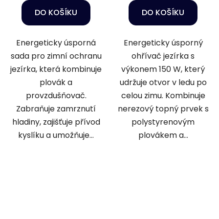
DO KOŠÍKU
DO KOŠÍKU
Energeticky úsporná
Energeticky úsporný
sada pro zimní ochranu
ohřívač jezírka s
jezírka, která kombinuje
výkonem 150 W, který
plovák a
udržuje otvor v ledu po
provzdušňovač.
celou zimu. Kombinuje
Zabraňuje zamrznutí
nerezový topný prvek s
hladiny, zajišťuje přívod
polystyrenovým
kyslíku a umožňuje...
plovákem a...