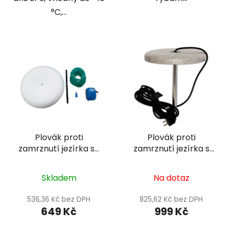
°C,...
Plovák proti
Plovák proti
zamrznutí jezírka se
zamrznutí jezírka s
vzduchováním -
topítkem - Superfish
SuperFish Anti Ice
heater 150W
Skladem
Na dotaz
536,36 Kč bez DPH
825,62 Kč bez DPH
649 Kč
999 Kč