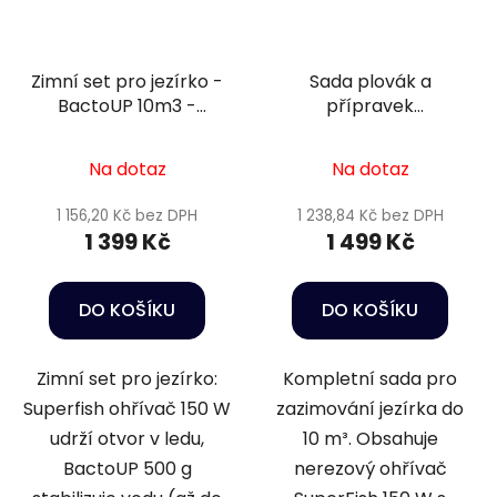
Zimní set pro jezírko -
Sada plovák a
BactoUP 10m3 -
přípravek
Heater 150 W
podzim/zima 4 - 10m3
Na dotaz
Na dotaz
1 156,20 Kč bez DPH
1 238,84 Kč bez DPH
1 399 Kč
1 499 Kč
DO KOŠÍKU
DO KOŠÍKU
Zimní set pro jezírko:
Kompletní sada pro
Superfish ohřívač 150 W
zazimování jezírka do
udrží otvor v ledu,
10 m³. Obsahuje
BactoUP 500 g
nerezový ohřívač