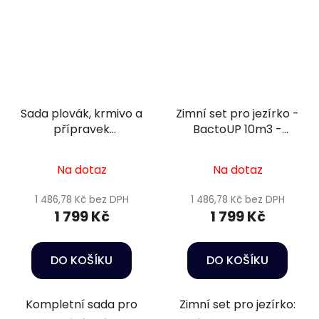
Sada plovák, krmivo a
Zimní set pro jezírko -
přípravek
BactoUP 10m3 -
podzim/zima 8 - 10m3
Heater 150 W -
Wheatgerm 3mm / 3l
Na dotaz
Na dotaz
1 486,78 Kč bez DPH
1 486,78 Kč bez DPH
1 799 Kč
1 799 Kč
DO KOŠÍKU
DO KOŠÍKU
Kompletní sada pro
Zimní set pro jezírko: