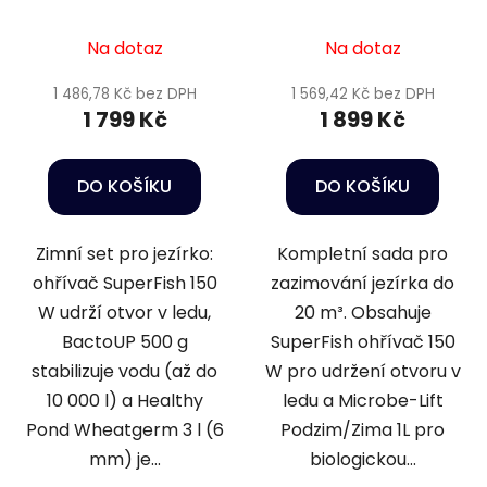
Heater 150 W -
podzim/zima 4
Wheatgerm 6mm / 3l
Na dotaz
Na dotaz
1 486,78 Kč bez DPH
1 569,42 Kč bez DPH
1 799 Kč
1 899 Kč
DO KOŠÍKU
DO KOŠÍKU
Zimní set pro jezírko:
Kompletní sada pro
ohřívač SuperFish 150
zazimování jezírka do
W udrží otvor v ledu,
20 m³. Obsahuje
BactoUP 500 g
SuperFish ohřívač 150
stabilizuje vodu (až do
W pro udržení otvoru v
10 000 l) a Healthy
ledu a Microbe-Lift
Pond Wheatgerm 3 l (6
Podzim/Zima 1L pro
mm) je...
biologickou...