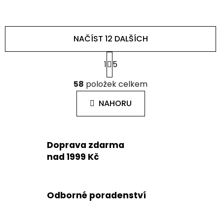
NAČÍST 12 DALŠÍCH
S
1
5
t
r
O
á
58
položek celkem
v
n
l
k
NAHORU
á
o
d
v
a
á
c
n
Doprava zdarma
í
í
nad 1999 Kč
p
r
v
k
Odborné poradenství
y
v