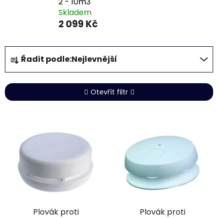
2 - 10m3
Skladem
2 099 Kč
Ř
Řadit podle:
Nejlevnější
a
z
e
Otevřít filtr
n
í
V
p
ý
r
p
o
i
d
s
u
p
k
r
t
Plovák proti
Plovák proti
o
ů