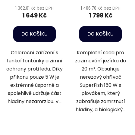
1 362,81 Kč bez DPH
1 486,78 Kč bez DPH
1 649 Kč
1 799 Kč
DO KOŠÍKU
DO KOŠÍKU
Celoroční zařízení s
Kompletní sada pro
funkcí fontánky a zimní
zazimování jezírka do
ochrany proti ledu. Díky
20 m³. Obsahuje
příkonu pouze 5 W je
nerezový ohřívač
extrémně úsporné a
SuperFish 150 W s
spolehlivě udržuje část
plovákem, který
hladiny nezamrzlou. V...
zabraňuje zamrznutí
hladiny, a biologický...