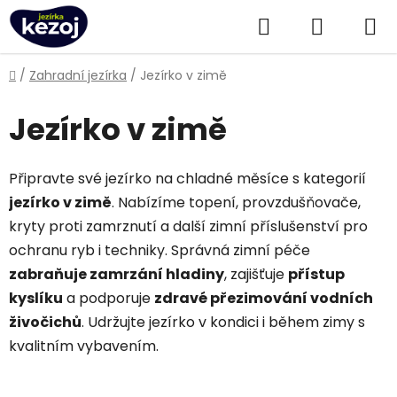
Přejít
Hledat
NÁKUPN
na
obsah
KOŠÍK
Domů
/
Zahradní jezírka
/
Jezírko v zimě
Jezírko v zimě
Připravte své jezírko na chladné měsíce s kategorií
jezírko v zimě
. Nabízíme topení, provzdušňovače,
kryty proti zamrznutí a další zimní příslušenství pro
ochranu ryb i techniky. Správná zimní péče
zabraňuje zamrzání hladiny
, zajišťuje
přístup
kyslíku
a podporuje
zdravé přezimování vodních
živočichů
. Udržujte jezírko v kondici i během zimy s
kvalitním vybavením.