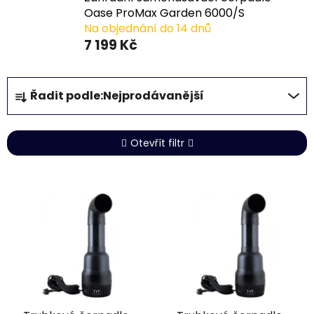
Oase ProMax Garden 6000/S
Na objednání do 14 dnů
7 199 Kč
Ř
Řadit podle:
Nejprodávanější
a
z
e
Otevřít filtr
n
í
V
p
ý
r
p
o
i
d
s
u
p
k
r
t