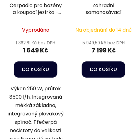
Čerpadlo pro bazény
Zahradní
a koupací jezírka -
samonasávací
Heissner GP8500-00
čerpadlo - Oase
ProMax Garden
Vyprodáno
Na objednání do 14 dnů
6000/S
1 362,81 Kč bez DPH
5 949,59 Kč bez DPH
1 649 Kč
7 199 Kč
DO KOŠÍKU
DO KOŠÍKU
Výkon 250 W, průtok
8500 l/h. Integrovaná
měkká základna,
integrovaný plovákový
spínač. Přečerpá
nečistoty do velikosti
zrna 5 mm, dá se tedy