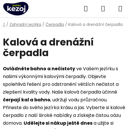
Přejít
Hledat
NÁKUPN
na
obsah
KOŠÍK
Domů
/
Zahradní jezírka
/
Čerpadla
/
Kalová a drenážní čerpadla
Kalová a drenážní
čerpadla
Ovládněte bahno a nečistoty
ve Vašem jezírku s
našimi výkonnými kalovými čerpadly. Objevte
spolehlivá řešení pro odstranění větších nečistot a
zlepšení kvality vody. Naše kalová čerpadla účinně
čerpají kal a bahno
, udržují vodu průzračnou.
Přineste do svého jezírka krásu a jas. Vyberte si kalové
čerpadlo z naší široké nabídky a získejte čistou oázu
domova.
Udělejte si nákup ještě dnes
a užijte si