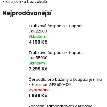
krásu jezírka bez zákalů.
Nejprodávanější
Trubkové čerpadlo - Happet
JKP22000
Skladem
4 199 Kč
Trubkové čerpadlo - Happet
JKP55000
Skladem
7 299 Kč
Čerpadlo pro bazény a koupací jezírka
- Heissner GP8500-00
Vyprodáno
1 649 Kč
Zahradní samonasávací čerpadlo -