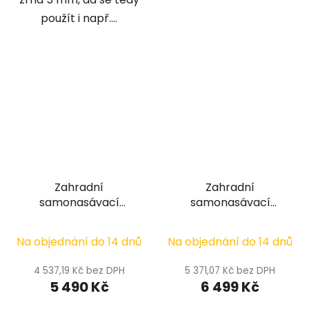
použít i např....
Zahradní
Zahradní
samonasávací
samonasávací
čerpadlo - ProMax
čerpadlo - Oase
Garden Automatic
ProMax Garden 5000
Na objednání do 14 dnů
Na objednání do 14 dnů
3500
4 537,19 Kč bez DPH
5 371,07 Kč bez DPH
5 490 Kč
6 499 Kč