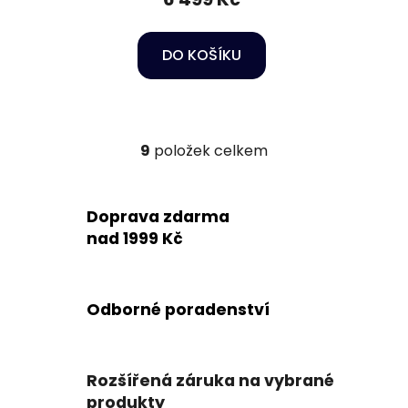
DO KOŠÍKU
9
položek celkem
O
v
l
Doprava zdarma
á
d
nad 1999 Kč
a
c
í
Odborné poradenství
p
r
v
k
Rozšířená záruka na vybrané
y
produkty