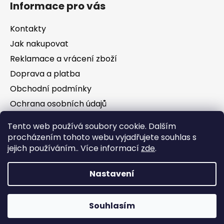
Informace pro vás
Kontakty
Jak nakupovat
Reklamace a vrácení zboží
Doprava a platba
Obchodní podmínky
Ochrana osobních údajů
Tento web používá soubory cookie. Dalším
Facebook
procházením tohoto webu vyjadřujete souhlas s
jejich používáním.. Více informací
zde
.
Nastavení
Vytvořil Shoptet
Souhlasím
Copyright 2026
Jezírka Kezoj
. Všechna práva
vyhrazena.