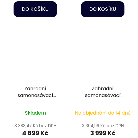
DO KOŠÍKU
DO KOŠÍKU
Zahradní
Zahradní
samonasávací
samonasávací
čerpadlo - Oase
čerpadlo - Oase
ProMax Garden 3500
ProMax Garden
Skladem
Na objednání do 14 dnů
Classic 4500
3 883,47 Kč bez DPH
3 304,96 Kč bez DPH
4 699 Kč
3 999 Kč