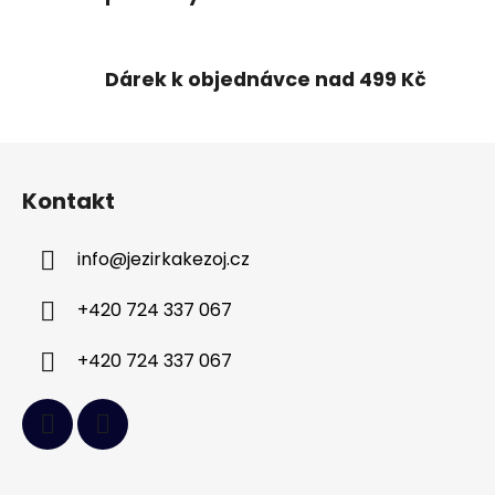
v
ý
p
Dárek k objednávce nad 499 Kč
i
s
u
Z
á
Kontakt
p
a
info
@
jezirkakezoj.cz
t
í
+420 724 337 067
+420 724 337 067