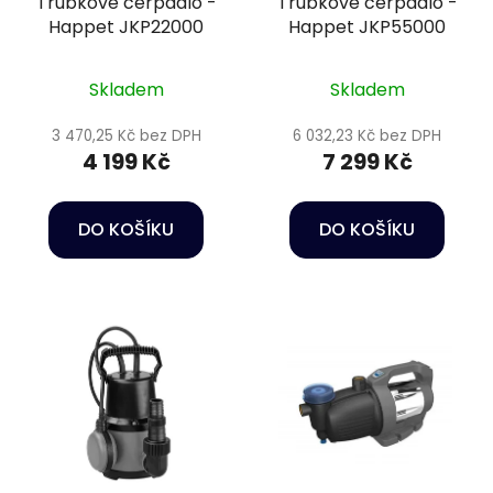
Trubkové čerpadlo -
Trubkové čerpadlo -
o
ů
Happet JKP22000
Happet JKP55000
d
u
k
Skladem
Skladem
t
3 470,25 Kč bez DPH
6 032,23 Kč bez DPH
ů
4 199 Kč
7 299 Kč
DO KOŠÍKU
DO KOŠÍKU