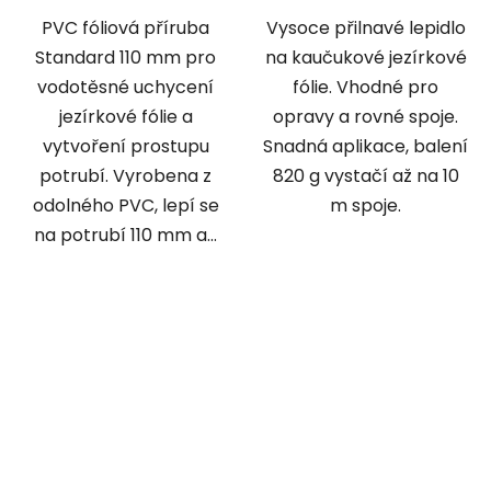
PVC fóliová příruba
Vysoce přilnavé lepidlo
Standard 110 mm pro
na kaučukové jezírkové
vodotěsné uchycení
fólie. Vhodné pro
jezírkové fólie a
opravy a rovné spoje.
vytvoření prostupu
Snadná aplikace, balení
potrubí. Vyrobena z
820 g vystačí až na 10
odolného PVC, lepí se
m spoje.
na potrubí 110 mm a...