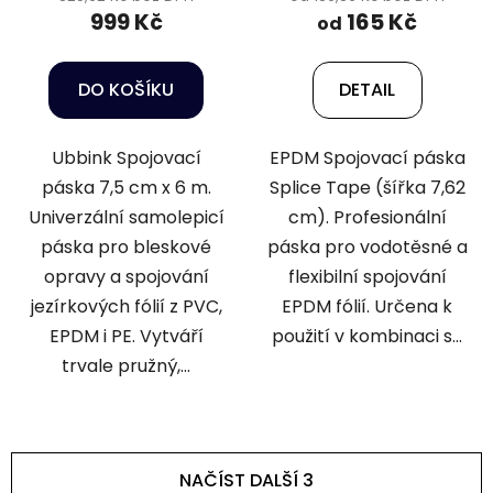
999 Kč
165 Kč
od
DO KOŠÍKU
DETAIL
Ubbink Spojovací
EPDM Spojovací páska
páska 7,5 cm x 6 m.
Splice Tape (šířka 7,62
Univerzální samolepicí
cm). Profesionální
páska pro bleskové
páska pro vodotěsné a
opravy a spojování
flexibilní spojování
jezírkových fólií z PVC,
EPDM fólií. Určena k
EPDM i PE. Vytváří
použití v kombinaci s...
trvale pružný,...
NAČÍST DALŠÍ 3