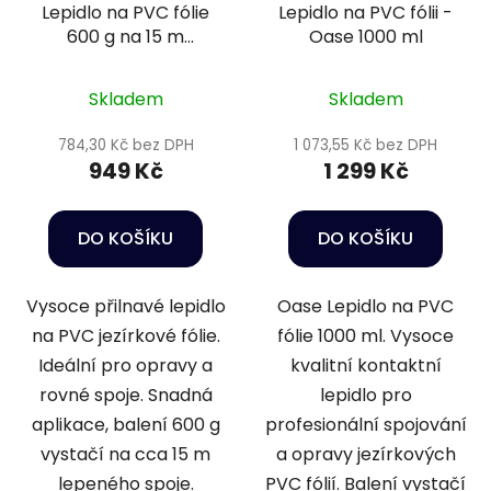
Lepidlo na PVC fólie
Lepidlo na PVC fólii -
600 g na 15 m
Oase 1000 ml
lepeného spoje -
Heissner Z853-00
Skladem
Skladem
784,30 Kč bez DPH
1 073,55 Kč bez DPH
949 Kč
1 299 Kč
DO KOŠÍKU
DO KOŠÍKU
Vysoce přilnavé lepidlo
Oase Lepidlo na PVC
na PVC jezírkové fólie.
fólie 1000 ml. Vysoce
Ideální pro opravy a
kvalitní kontaktní
rovné spoje. Snadná
lepidlo pro
aplikace, balení 600 g
profesionální spojování
vystačí na cca 15 m
a opravy jezírkových
lepeného spoje.
PVC fólií. Balení vystačí