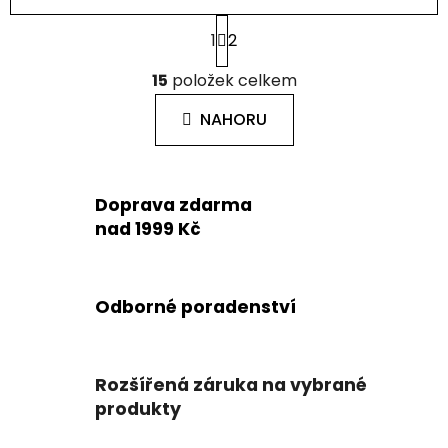
S
1
2
t
r
O
á
15
položek celkem
v
n
l
k
NAHORU
á
o
d
v
a
á
c
n
Doprava zdarma
í
í
nad 1999 Kč
p
r
v
k
Odborné poradenství
y
v
ý
Rozšířená záruka na vybrané
p
produkty
i
s