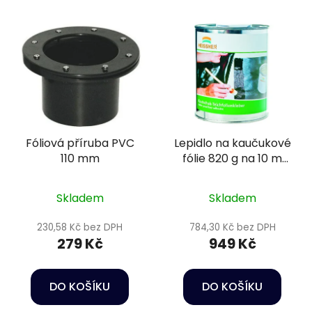
Fóliová příruba PVC
Lepidlo na kaučukové
110 mm
fólie 820 g na 10 m
lepeného spoj -
Heissner TF540-00
Skladem
Skladem
230,58 Kč bez DPH
784,30 Kč bez DPH
279 Kč
949 Kč
DO KOŠÍKU
DO KOŠÍKU