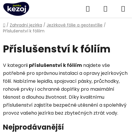
Přejít
Hledat
NÁKUPN
na
obsah
KOŠÍK
Domů
/
Zahradní jezírka
/
Jezírkové fólie a geotextílie
/
Příslušenství k fóliím
Příslušenství k fóliím
V kategorii
příslušenství k fóliím
najdete vše
potřebné pro správnou instalaci a opravy jezírkových
fólií. Nabízíme lepidla, spojovací pásky, průchodky,
rohové prvky i ochranné doplňky pro maximální
těsnost a dlouhou životnost. Díky kvalitnímu
příslušenství zajistíte bezpečné utěsnění a spolehlivý
provoz vašeho jezírka bez zbytečných ztrát vody.
Nejprodávanější