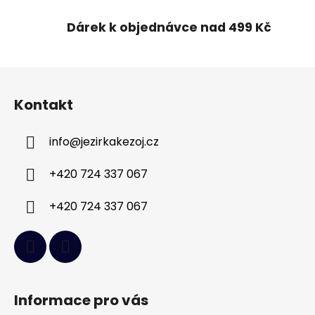
u
Dárek k objednávce nad 499 Kč
Z
á
Kontakt
p
a
info
@
jezirkakezoj.cz
t
í
+420 724 337 067
+420 724 337 067
Informace pro vás