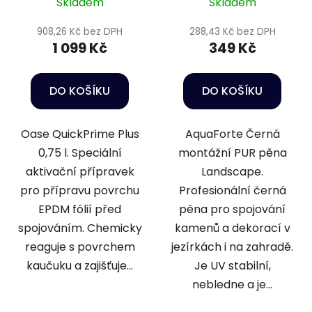
k
Skladem
Skladem
t
908,26 Kč bez DPH
288,43 Kč bez DPH
ů
1 099 Kč
349 Kč
DO KOŠÍKU
DO KOŠÍKU
Oase QuickPrime Plus
AquaForte Černá
0,75 l. Speciální
montážní PUR pěna
aktivační přípravek
Landscape.
pro přípravu povrchu
Profesionální černá
EPDM fólií před
pěna pro spojování
spojováním. Chemicky
kamenů a dekorací v
reaguje s povrchem
jezírkách i na zahradě.
kaučuku a zajišťuje...
Je UV stabilní,
nebledne a je...