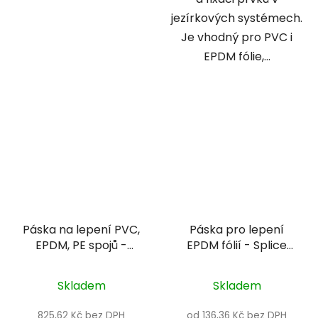
jezírkových systémech.
Je vhodný pro PVC i
EPDM fólie,...
Páska na lepení PVC,
Páska pro lepení
EPDM, PE spojů -
EPDM fólií - Splice
Ubbink FoliTape 6 m
Tape 3“ (šířka. 7,62
cm)
Skladem
Skladem
825,62 Kč bez DPH
od 136,36 Kč bez DPH