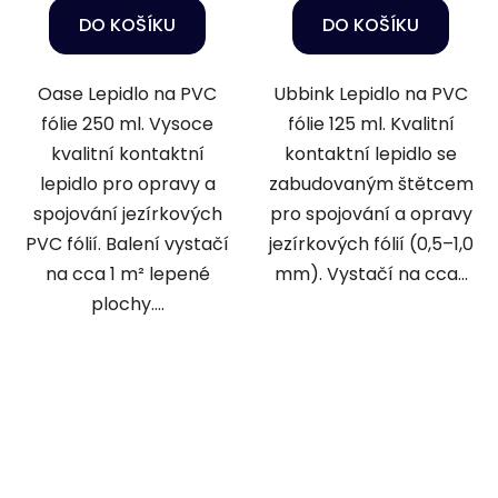
DO KOŠÍKU
DO KOŠÍKU
Oase Lepidlo na PVC
Ubbink Lepidlo na PVC
fólie 250 ml. Vysoce
fólie 125 ml. Kvalitní
kvalitní kontaktní
kontaktní lepidlo se
lepidlo pro opravy a
zabudovaným štětcem
spojování jezírkových
pro spojování a opravy
PVC fólií. Balení vystačí
jezírkových fólií (0,5–1,0
na cca 1 m² lepené
mm). Vystačí na cca...
plochy....