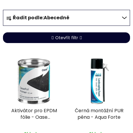
Ř
Řadit podle:
Abecedně
a
z
e
Otevřít filtr
n
í
V
p
ý
r
p
o
i
d
s
u
p
k
r
t
Aktivátor pro EPDM
Černá montážní PUR
o
ů
fólie - Oase
pěna - Aqua Forte
d
QuickPrime Plus 750
u
ml