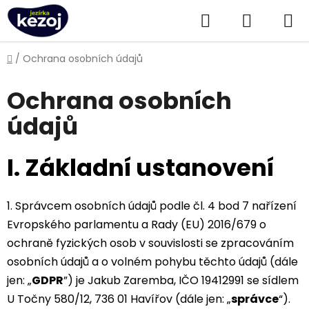
Přejít
Hledat
NÁKUPN
na
obsah
KOŠÍK
Domů
/
Ochrana osobních údajů
Ochrana osobních
údajů
I.
Základní ustanovení
1. Správcem osobních údajů podle čl. 4 bod 7 nařízení
Evropského parlamentu a Rady (EU) 2016/679 o
ochraně fyzických osob v souvislosti se zpracováním
osobních údajů a o volném pohybu těchto údajů (dále
jen: „
GDPR
”) je Jakub Zaremba, IČO 19412991 se sídlem
U Točny 580/12, 736 01 Havířov (dále jen: „
správce
“).