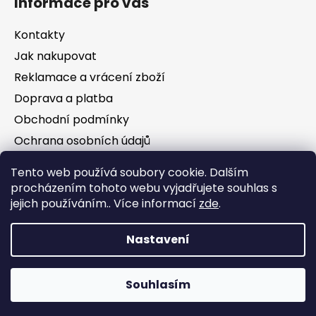
Informace pro vás
Kontakty
Jak nakupovat
Reklamace a vrácení zboží
Doprava a platba
Obchodní podmínky
Ochrana osobních údajů
Tento web používá soubory cookie. Dalším
Facebook
procházením tohoto webu vyjadřujete souhlas s
jejich používáním.. Více informací
zde
.
Nastavení
Vytvořil Shoptet
Souhlasím
Copyright 2026
Jezírka Kezoj
. Všechna práva
vyhrazena.