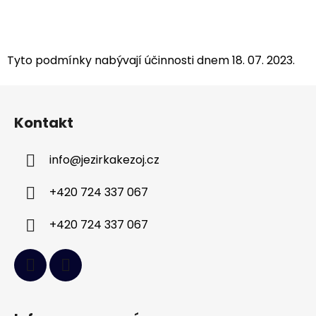
Tyto podmínky nabývají účinnosti dnem 18. 07. 2023.
Z
á
Kontakt
p
a
info
@
jezirkakezoj.cz
t
í
+420 724 337 067
+420 724 337 067