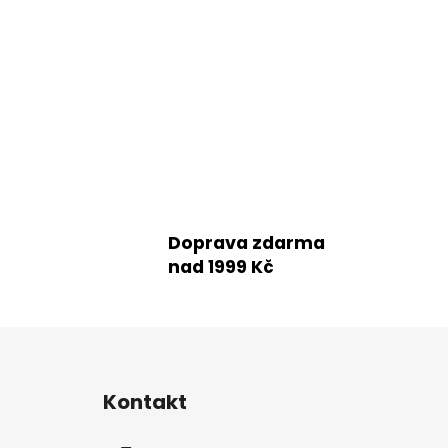
Doprava zdarma
nad 1999 Kč
Z
á
Kontakt
p
a