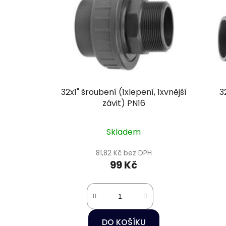
p
i
s
p
r
o
d
u
32x1" šroubení (1xlepení, 1xvnější
3
k
závit) PN16
t
ů
Skladem
81,82 Kč bez DPH
99 Kč
DO KOŠÍKU