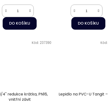
DO KOŠÍKU
DO KOŠÍKU
Kód:
237390
Kód
/4" redukce krátka, PN16,
Lepidlo na PVC-U Tangit –
vnitřní závit