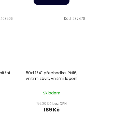
:
403506
Kód:
237470
itřní
50x1 1/4" přechodka, PN16,
vnitřní závit, vnitřní lepení
Skladem
156,20 Kč bez DPH
189 Kč