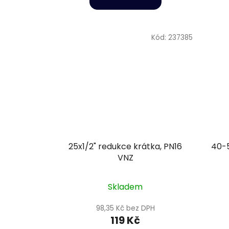
Kód:
237385
25x1/2" redukce krátka, PN16
40-5
VNZ
Skladem
98,35 Kč bez DPH
119 Kč