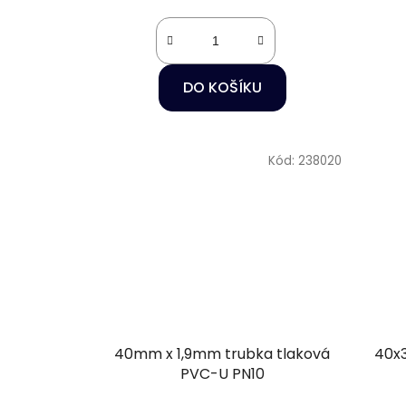
DO KOŠÍKU
Kód:
238020
40mm x 1,9mm trubka tlaková
40x3
PVC-U PN10