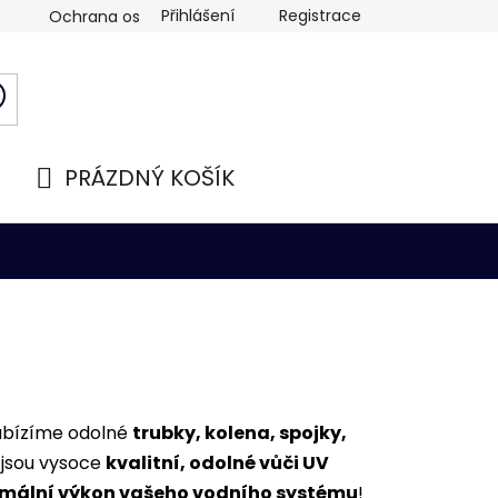
Přihlášení
Registrace
Ochrana osobních údajů
PRÁZDNÝ KOŠÍK
NÁKUPNÍ
KOŠÍK
Nabízíme odolné
trubky, kolena, spojky,
 jsou vysoce
kvalitní, odolné vůči UV
mální výkon vašeho vodního systému
!