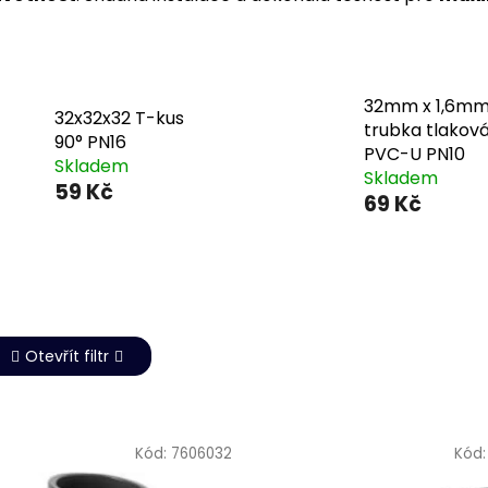
32mm x 1,6m
32x32x32 T-kus
trubka tlakov
90° PN16
PVC-U PN10
Skladem
Skladem
59 Kč
69 Kč
Otevřít filtr
Kód:
7606032
Kód