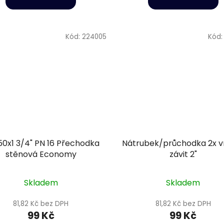
Kód:
224005
Kód
0x1 3/4" PN 16 Přechodka
Nátrubek/průchodka 2x vn
stěnová Economy
závit 2"
Skladem
Skladem
81,82 Kč bez DPH
81,82 Kč bez DPH
99 Kč
99 Kč