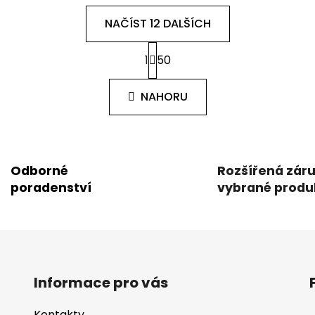
NAČÍST 12 DALŠÍCH
S
1
50
t
O
r
v
á
l
NAHORU
n
á
k
d
o
v
a
á
c
n
Odborné
Rozšířená zár
í
í
poradenství
vybrané produ
p
r
v
k
y
v
Informace pro vás
ý
p
i
Kontakty