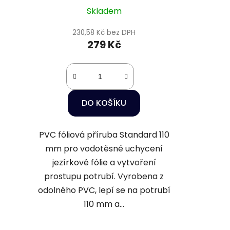
Skladem
230,58 Kč bez DPH
279 Kč
DO KOŠÍKU
PVC fóliová příruba Standard 110
mm pro vodotěsné uchycení
jezírkové fólie a vytvoření
prostupu potrubí. Vyrobena z
odolného PVC, lepí se na potrubí
110 mm a...