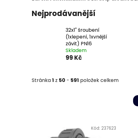
Nejprodávanější
32x1" šroubení
(1xlepení, 1xvnější
závit) PN16
Skladem
99 Kč
Stránka
1
z
50
-
591
položek celkem
V
ý
Kód:
237623