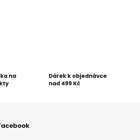
uka na
Dárek k objednávce
kty
nad 499 Kč
Facebook