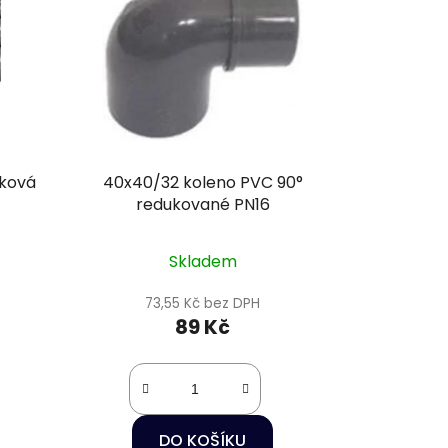
o
d
u
k
t
ů
aková
40x40/32 koleno PVC 90°
redukované PN16
Skladem
73,55 Kč bez DPH
89 Kč
DO KOŠÍKU