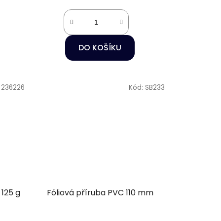
DO KOŠÍKU
:
236226
Kód:
SB233
 125 g
Fóliová příruba PVC 110 mm