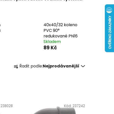
m
40x40/32 koleno
á
PVC 90°
redukované PN16
Skladem
89 Kč
Ř
Řadit podle:
Nejprodávanější
a
z
e
n
í
p
:
238028
Kód:
237242
r