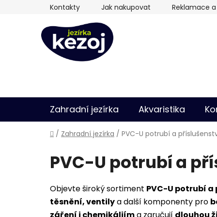
Přejít
Kontakty
Jak nakupovat
Reklamace a 
na
obsah
Zahradní jezírka
Akvaristika
Ko
Domů
/
Zahradní jezírka
/
PVC-U potrubí a příslušenstv
PVC-U potrubí a pří
Objevte široký sortiment
PVC-U potrubí a 
těsnění, ventily
a další komponenty pro
b
záření i chemikáliím
a zaručují
dlouhou ž