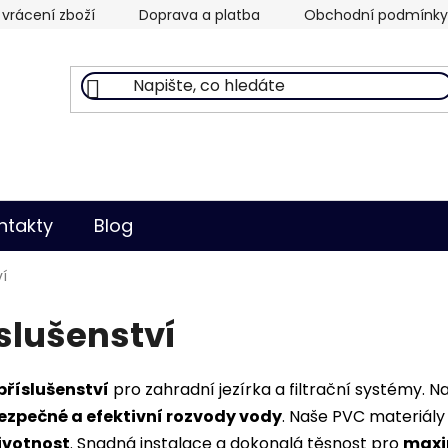
vrácení zboží
Doprava a platba
Obchodní podmínky
ntakty
Blog
í
slušenství
příslušenství
pro zahradní jezírka a filtrační systémy. 
ezpečné a efektivní rozvody vody
. Naše PVC materiály
ivotnost
. Snadná instalace a dokonalá těsnost pro
maxi