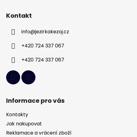
Z
á
Kontakt
p
a
info
@
jezirkakezoj.cz
t
í
+420 724 337 067
+420 724 337 067
Informace pro vás
Kontakty
Jak nakupovat
Reklamace a vrácení zboží