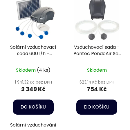
Solární vzduchovací
Vzduchovací sada -
sada 600 l/h -
Pontec PondoAir Set
Heissner ST600-00
450
Skladem
(4 ks)
Skladem
1 941,32 Kč bez DPH
623,14 Kč bez DPH
2 349 Kč
754 Kč
DO KOŠÍKU
DO KOŠÍKU
Solární vzduchování