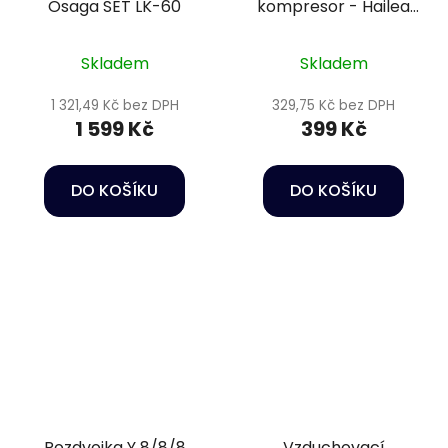
Osaga SET LK-60
kompresor - Hailea
Air Pump ACO-2205
Skladem
Skladem
1 321,49 Kč bez DPH
329,75 Kč bez DPH
1 599 Kč
399 Kč
DO KOŠÍKU
DO KOŠÍKU
Rozdvojka Y 8/8/8
Vzduchovací