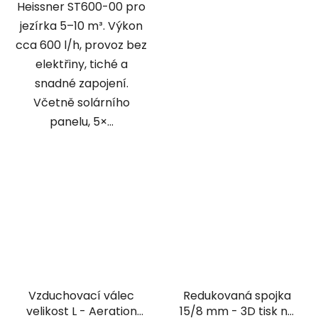
Heissner ST600-00 pro
jezírka 5–10 m³. Výkon
cca 600 l/h, provoz bez
elektřiny, tiché a
snadné zapojení.
Včetně solárního
panelu, 5×...
Vzduchovací válec
Redukovaná spojka
velikost L - Aeration
15/8 mm - 3D tisk na