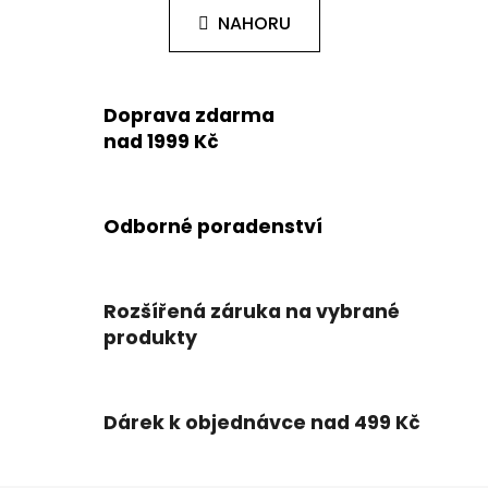
n
l
k
NAHORU
á
o
d
v
a
á
c
n
Doprava zdarma
í
í
nad 1999 Kč
p
r
v
k
Odborné poradenství
y
v
ý
Rozšířená záruka na vybrané
p
produkty
i
s
u
Dárek k objednávce nad 499 Kč