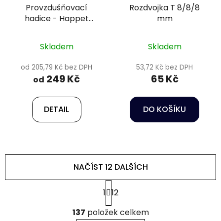
Provzdušňovací
Rozdvojka T 8/8/8
hadice - Happet
mm
aeration hose
Skladem
Skladem
od 205,79 Kč bez DPH
53,72 Kč bez DPH
249 Kč
65 Kč
od
DETAIL
DO KOŠÍKU
NAČÍST 12 DALŠÍCH
S
1
12
t
r
O
á
137
položek celkem
v