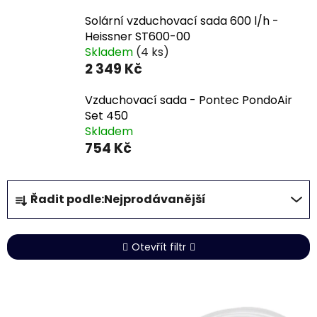
Solární vzduchovací sada 600 l/h -
Heissner ST600-00
Skladem
(4 ks)
2 349 Kč
Vzduchovací sada - Pontec PondoAir
Set 450
Skladem
754 Kč
Ř
Řadit podle:
Nejprodávanější
a
z
e
Otevřít filtr
n
í
V
p
ý