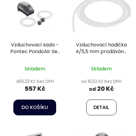
r
p
o
i
d
s
u
p
k
r
t
Vzduchovací sada -
Vzduchovací hadička
o
ů
Pontec PondoAir Set
4/5,5 mm prodávána
d
200
na metry - Happet
u
k
Skladem
Skladem
t
460,33 Kč bez DPH
od 16,53 Kč bez DPH
ů
557 Kč
20 Kč
od
DO KOŠÍKU
DETAIL