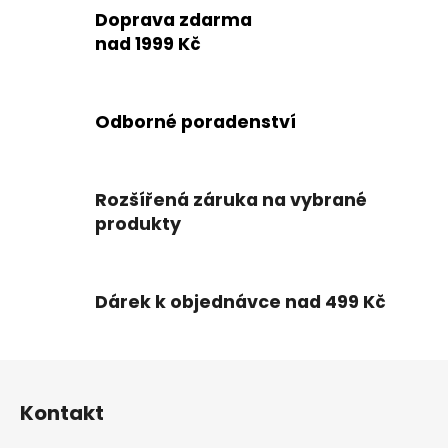
c
n
Doprava zdarma
í
í
nad 1999 Kč
p
r
v
k
Odborné poradenství
y
v
ý
Rozšířená záruka na vybrané
p
produkty
i
s
u
Dárek k objednávce nad 499 Kč
Z
á
Kontakt
p