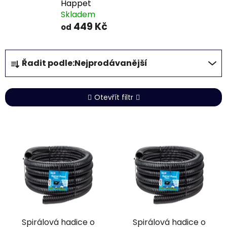
Happet
Skladem
449 Kč
od
Ř
Řadit podle:
Nejprodávanější
a
z
e
Otevřít filtr
n
í
V
p
ý
r
p
o
i
d
s
u
p
k
r
t
Spirálová hadice o
Spirálová hadice o
o
ů