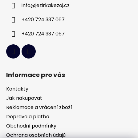
a
info
@
jezirkakezoj.cz
t
í
+420 724 337 067
+420 724 337 067
Informace pro vás
Kontakty
Jak nakupovat
Reklamace a vrácení zboží
Doprava a platba
Obchodní podmínky
Ochrana osobních údajů