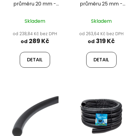
průměru 20 mm -
průměru 25 mm -
d
Happet
Happet
u
k
Skladem
Skladem
t
od 238,84 Kč bez DPH
od 263,64 Kč bez DPH
ů
289 Kč
319 Kč
od
od
DETAIL
DETAIL