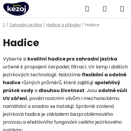
Přejít
Hledat
NÁKUPN
na
obsah
KOŠÍK
Domů
/
Zahradní jezírka
/
Hadice a přípojky
/
Hadice
Hadice
Vyberte si
kvalitní hadice pro zahradní jezírka
určené k propojení čerpadel, filtrací, UV lamp i dalších
jezírkových technologií. Nabízíme
flexibilní a odolné
hadice
různých průměrů, které zajišťují
spolehlivý
průtok vody
a
dlouhou životnost
. Jsou
odolné vůči
UV záření
, povětrnostním vlivům i mechanickému
namáhání a snadno se instalují. Správně zvolená
jezírková hadice je základem bezproblémového
provozu a efektivního fungování celého jezírkového
systému.