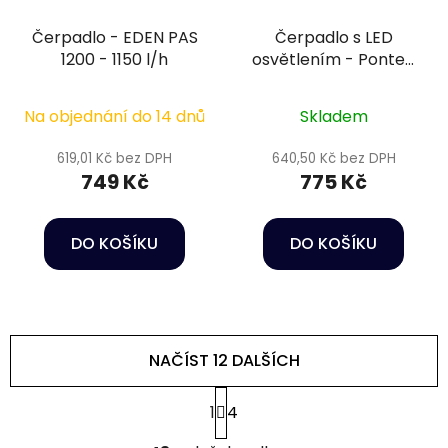
Čerpadlo - EDEN PAS
Čerpadlo s LED
1200 - 1150 l/h
osvětlením - Pontec
PondoCompact 300iL
Na objednání do 14 dnů
Skladem
619,01 Kč bez DPH
640,50 Kč bez DPH
749 Kč
775 Kč
DO KOŠÍKU
DO KOŠÍKU
NAČÍST 12 DALŠÍCH
S
1
4
t
r
O