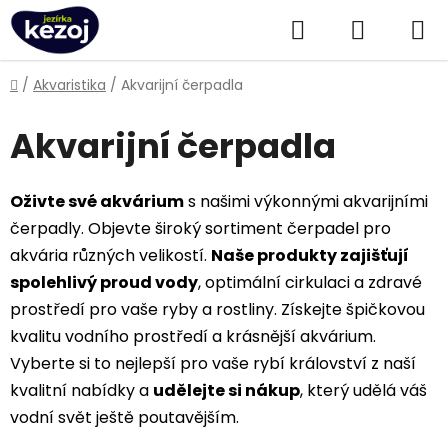
Přejít
Hledat
NÁKUPN
na
obsah
KOŠÍK
Domů
/
Akvaristika
/
Akvarijní čerpadla
Akvarijní čerpadla
Oživte své akvárium
s našimi výkonnými akvarijními
čerpadly. Objevte široký sortiment čerpadel pro
akvária různých velikostí.
Naše produkty zajišťují
spolehlivý proud vody
, optimální cirkulaci a zdravé
prostředí pro vaše ryby a rostliny. Získejte špičkovou
kvalitu vodního prostředí a krásnější akvárium.
Vyberte si to nejlepší pro vaše rybí království z naší
kvalitní nabídky a
udělejte si nákup
, který udělá váš
vodní svět ještě poutavějším.