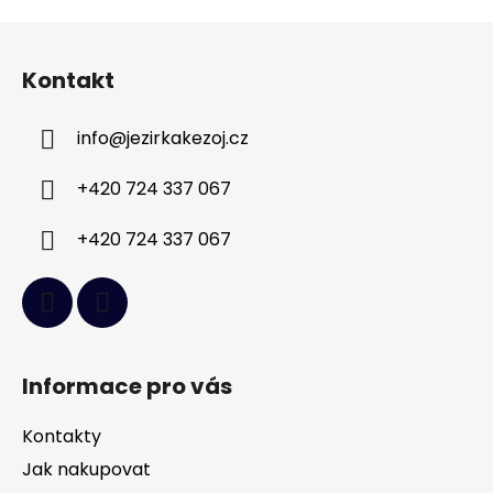
Z
á
Kontakt
p
a
info
@
jezirkakezoj.cz
t
í
+420 724 337 067
+420 724 337 067
Informace pro vás
Kontakty
Jak nakupovat