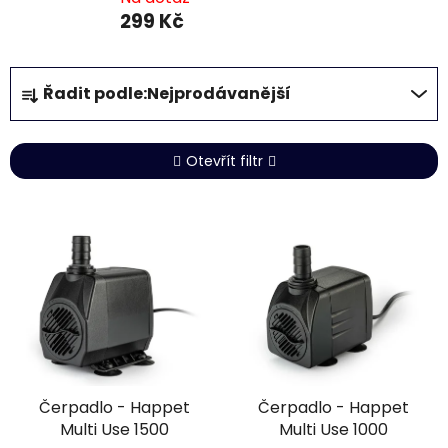
299 Kč
Ř
Řadit podle:
Nejprodávanější
a
z
e
Otevřít filtr
n
í
V
p
ý
r
p
o
i
d
s
u
p
k
r
t
Čerpadlo - Happet
Čerpadlo - Happet
o
ů
Multi Use 1500
Multi Use 1000
d