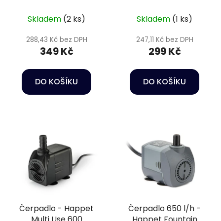
u
k
Skladem
(2 ks)
Skladem
(1 ks)
t
288,43 Kč bez DPH
247,11 Kč bez DPH
ů
349 Kč
299 Kč
DO KOŠÍKU
DO KOŠÍKU
Čerpadlo - Happet
Čerpadlo 650 l/h -
Multi Use 600
Happet Fountain