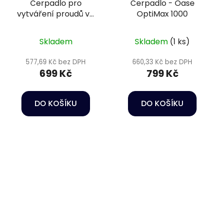
Čerpadlo pro
Čerpadlo - Oase
vytváření proudů ve
OptiMax 1000
vodě - Oase
StreamMax Classic
Skladem
Skladem
(1 ks)
2000
577,69 Kč bez DPH
660,33 Kč bez DPH
699 Kč
799 Kč
DO KOŠÍKU
DO KOŠÍKU