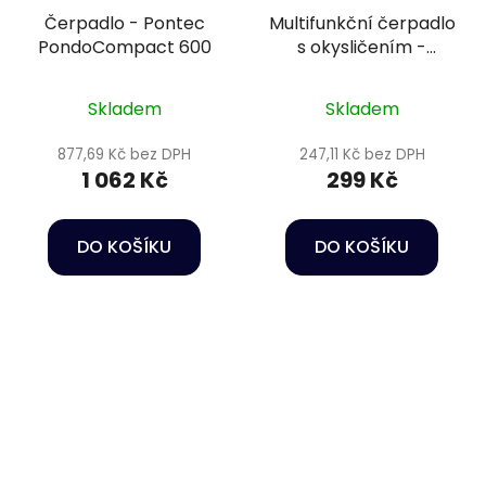
Čerpadlo - Pontec
Multifunkční čerpadlo
PondoCompact 600
s okysličením -
Happet Power head
HC01
Skladem
Skladem
877,69 Kč bez DPH
247,11 Kč bez DPH
1 062 Kč
299 Kč
DO KOŠÍKU
DO KOŠÍKU