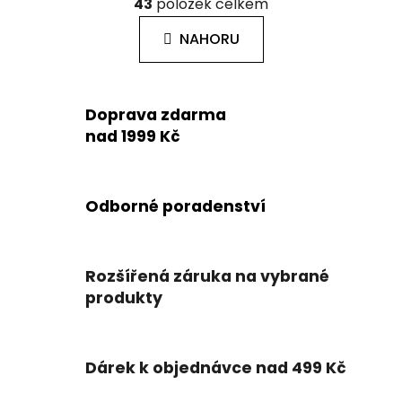
á
43
položek celkem
v
n
l
k
NAHORU
á
o
d
v
a
á
c
n
Doprava zdarma
í
í
nad 1999 Kč
p
r
v
k
Odborné poradenství
y
v
ý
Rozšířená záruka na vybrané
p
produkty
i
s
u
Dárek k objednávce nad 499 Kč