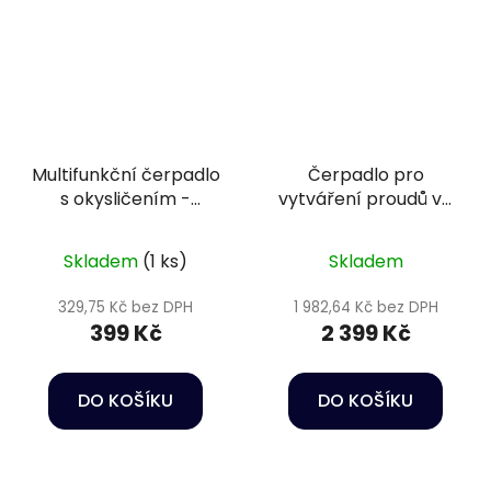
Multifunkční čerpadlo
Čerpadlo pro
s okysličením -
vytváření proudů ve
Happet Power head
vodě - Oase
HC03
StreamMax Premium
Skladem
(1 ks)
Skladem
5000
329,75 Kč bez DPH
1 982,64 Kč bez DPH
399 Kč
2 399 Kč
DO KOŠÍKU
DO KOŠÍKU