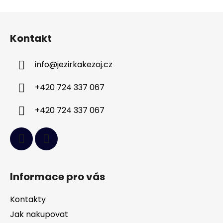
Z
á
Kontakt
p
a
info
@
jezirkakezoj.cz
t
í
+420 724 337 067
+420 724 337 067
Informace pro vás
Kontakty
Jak nakupovat