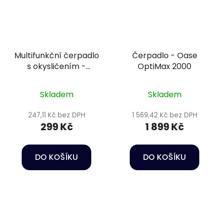
Multifunkční čerpadlo
Čerpadlo - Oase
s okysličením -
OptiMax 2000
Happet Power head
HC01
Skladem
Skladem
247,11 Kč bez DPH
1 569,42 Kč bez DPH
299 Kč
1 899 Kč
DO KOŠÍKU
DO KOŠÍKU