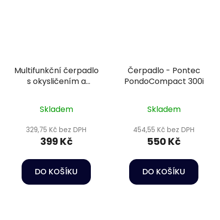
Multifunkční čerpadlo
Čerpadlo - Pontec
s okysličením a
PondoCompact 300i
houbou - Happet
Power head HC02
Skladem
Skladem
329,75 Kč bez DPH
454,55 Kč bez DPH
399 Kč
550 Kč
DO KOŠÍKU
DO KOŠÍKU