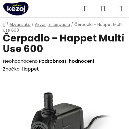
Přejít
Hledat
NÁKUPN
na
obsah
KOŠÍK
Domů
/
Akvaristika
/
Akvarijní čerpadla
/
Čerpadlo - Happet Multi
Use 600
Čerpadlo - Happet Multi
Use 600
Průměrné
Neohodnoceno
Podrobnosti hodnocení
hodnocení
Značka:
Happet
produktu
je
0,0
z
5
hvězdiček.