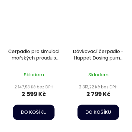
Čerpadlo pro simulaci
Dávkovací čerpadlo -
mořských proudu s
Happet Dosing pump
regulací - Happet
DP3
Wave maker RW 8
Skladem
Skladem
2 147,93 Kč bez DPH
2 313,22 Kč bez DPH
2 599 Kč
2 799 Kč
DO KOŠÍKU
DO KOŠÍKU