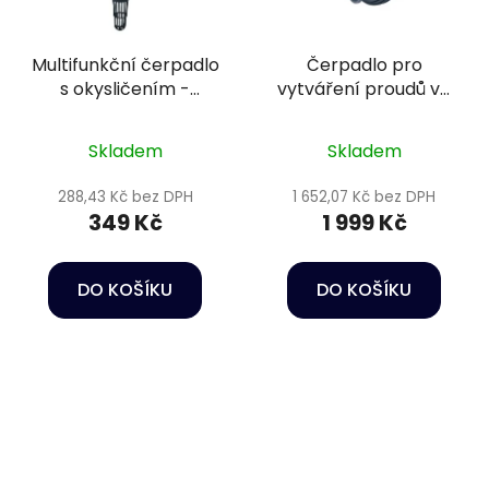
Multifunkční čerpadlo
Čerpadlo pro
s okysličením -
vytváření proudů ve
Happet Power head
vodě - Oase
HC02
StreamMax Classic
Skladem
Skladem
5000
288,43 Kč bez DPH
1 652,07 Kč bez DPH
349 Kč
1 999 Kč
DO KOŠÍKU
DO KOŠÍKU