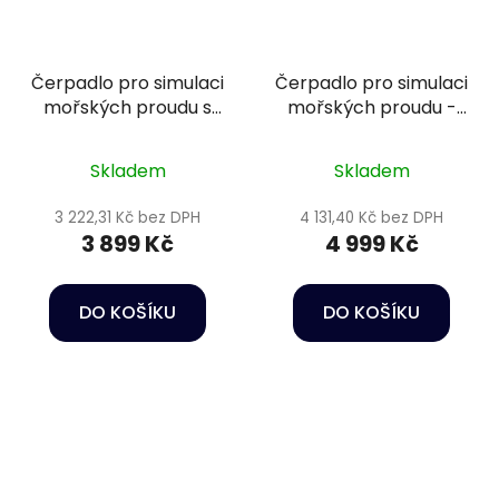
Čerpadlo pro simulaci
Čerpadlo pro simulaci
mořských proudu s
mořských proudu -
regulací - Happet
Happet Wave maker
Wave maker RW 20
CP-150
Skladem
Skladem
3 222,31 Kč bez DPH
4 131,40 Kč bez DPH
3 899 Kč
4 999 Kč
DO KOŠÍKU
DO KOŠÍKU