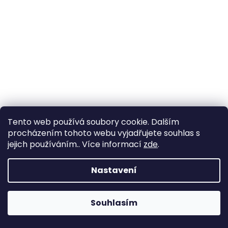
Tento web používá soubory cookie. Dalším
procházením tohoto webu vyjadřujete souhlas s
jejich používáním.. Více informací
zde
.
Jezírková fólie PVC šíře 4 m - Ubbink 0,5mm
Nastavení
Skladem
od 314,05 Kč bez DPH
Souhlasím
380 Kč
od