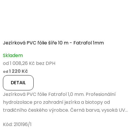
Jezírková PVC fólie šíře 10 m - Fatrafol 1mm
Skladem
od 1 008,26 Kč bez DPH
1 220 Kč
od
DETAIL
Jezírková PVC fólie Fatrafol 1,0 mm. Profesionální
hydroizolace pro zahradní jezírka a biotopy od
tradičního českého výrobce. Černá barva, vysoká UV...
Kód:
210196/1