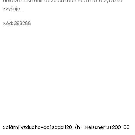
dokáže odstranit až 30 cm bahna za rok a výrazně
zvyšuje...
Kód:
399288
Solární vzduchovací sada 120 l/h - Heissner ST200-00