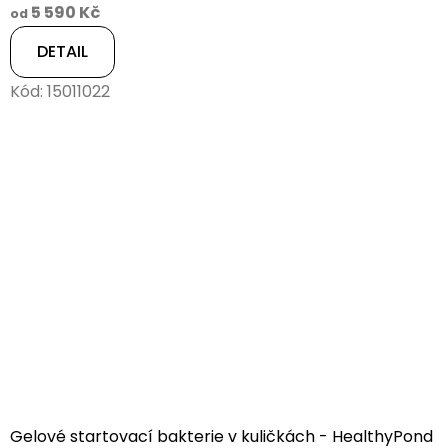
5 590 Kč
od
DETAIL
Kód:
15011022
Gelové startovací bakterie v kuličkách - HealthyPond