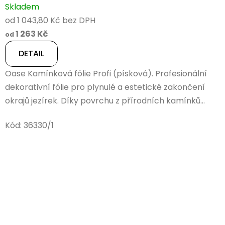
Skladem
od 1 043,80 Kč bez DPH
1 263 Kč
od
DETAIL
Oase Kamínková fólie Profi (písková). Profesionální
dekorativní fólie pro plynulé a estetické zakončení
okrajů jezírek. Díky povrchu z přírodních kamínků...
Kód:
36330/1