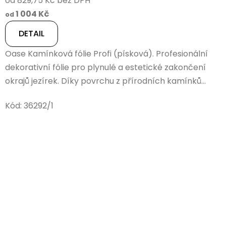
od 829,75 Kč bez DPH
1 004 Kč
od
DETAIL
Oase Kamínková fólie Profi (písková). Profesionální
dekorativní fólie pro plynulé a estetické zakončení
okrajů jezírek. Díky povrchu z přírodních kamínků...
Kód:
36292/1