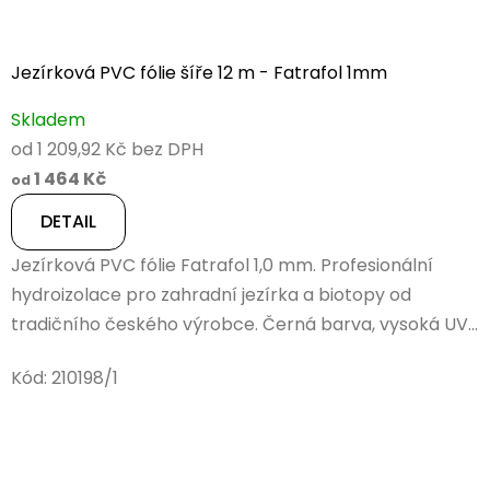
Jezírková PVC fólie šíře 12 m - Fatrafol 1mm
Skladem
od 1 209,92 Kč bez DPH
1 464 Kč
od
DETAIL
Jezírková PVC fólie Fatrafol 1,0 mm. Profesionální
hydroizolace pro zahradní jezírka a biotopy od
tradičního českého výrobce. Černá barva, vysoká UV...
Kód:
210198/1