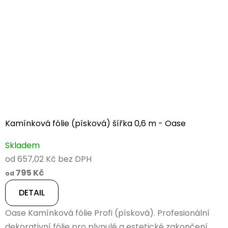
Kamínková fólie (písková) šířka 0,6 m - Oase
Skladem
od 657,02 Kč bez DPH
795 Kč
od
DETAIL
Oase Kamínková fólie Profi (písková). Profesionální
dekorativní fólie pro plynulé a estetické zakončení