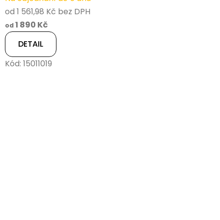
od 1 561,98 Kč bez DPH
1 890 Kč
od
DETAIL
Kód:
15011019