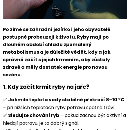
Po zimě se zahradní jezírko i jeho obyvatelé
postupně probouzejí k životu. Ryby mají po
dlouhém období chladu zpomalený
metabolismus a je důležité vědět,
kdy a jak
správně začít s jejich krmením
, aby zůstaly
zdravé a měly dostatek energie pro novou
sezónu.
1.
Kdy začít krmit ryby na jaře?
✅
Jakmile teplota vody stabilně překročí 8–10 °C
– při nižších teplotách ryby potravu špatně tráví.
✅
Sledujte chování ryb
– pokud začnou být aktivní a
hledají potravu, je to dobrý signál.