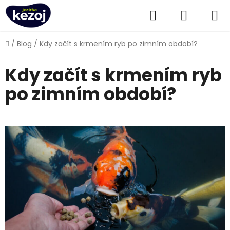
Přejít
Hledat
NÁKUPN
na
obsah
KOŠÍK
Domů
/
Blog
/
Kdy začít s krmením ryb po zimním období?
Kdy začít s krmením ryb
po zimním období?