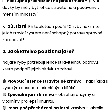
✅
Postupné přecházení na plné krmení
– první
dávky by měly být lehce stravitelné a podávány v
menším množství.
🔹
DŮLEŽITÉ:
Při teplotách pod 8 °C ryby nekrmte,
jejich trávicí systém není schopný potravu správně
zpracovat!
2.
Jaké krmivo použít na jaře?
Na jaře ryby potřebují lehce stravitelnou potravu,
která podpoří jejich aktivitu a zdraví.
🟢
Plovoucí a lehce stravitelné krmivo
– například s
vysokým obsahem pšeničných klíčků.
🟢
Speciální jarní krmiva
– obsahují enzymy a
vitamíny pro lepší imunitu.
🟢
Postupné přecházení na letní krmivo
– jakmile