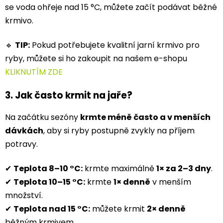
se voda ohřeje nad 15 °C, můžete začít podávat běžné
krmivo.
🔹
TIP:
Pokud potřebujete kvalitní jarní krmivo pro
ryby, můžete si ho zakoupit na našem e-shopu
KLIKNUTÍM ZDE
3.
Jak často krmit na jaře?
Na začátku sezóny
krmte méně často a v menších
dávkách
, aby si ryby postupně zvykly na příjem
potravy.
✔
Teplota 8–10 °C:
krmte maximálně
1× za 2–3 dny
.
✔
Teplota 10–15 °C:
krmte
1× denně
v menším
množství.
✔
Teplota nad 15 °C:
můžete krmit
2× denně
běžným krmivem.