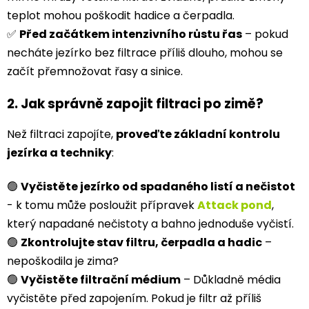
teplot mohou poškodit hadice a čerpadla.
✅
Před začátkem intenzivního růstu řas
– pokud
necháte jezírko bez filtrace příliš dlouho, mohou se
začít přemnožovat řasy a sinice.
2. Jak správně zapojit filtraci po zimě?
Než filtraci zapojíte,
proveďte základní kontrolu
jezírka a techniky
:
🟢
Vyčistěte jezírko od spadaného listí a nečistot
- k tomu může posloužit přípravek
Attack pond
,
který napadané nečistoty a bahno jednoduše vyčistí.
🟢
Zkontrolujte stav filtru, čerpadla a hadic
–
nepoškodila je zima?
🟢
Vyčistěte filtrační médium
– Důkladně média
vyčistěte před zapojením. Pokud je filtr až příliš