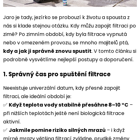
Jaro je tady, jezírko se probouzí k životu a spousta z
nás si klade stejnou otázku. Kdy můžu zapojit filtraci po
zimě? Po zimním období, kdy byla filtrace vypnutá
nebo v omezeném provozu, se mnoho majitelů ptá,
kdy a jak ji správně znovu spustit
. V tomto článku si
podrobně vysvětlíme nejlepší postupy a doporučení.
1. Správný čas pro spuštění filtrace
Neexistuje univerzální datum, kdy přesně zapojit
filtraci, ale ideální období je:
✅
Když teplota vody stabilně přesáhne 8–10 °C
–
při nižších teplotách ještě není biologická filtrace
aktivní.
✅
Jakmile pomine riziko silných mrazů
– i když
mírné mrazy většina filtrací zvládne, prudké změny