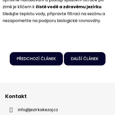
zimě je klíčem k
čisté vodě a zdravému jezírku
.
Sledujte teplotu vody, připravte filtraci na sezónu a
nezapomeňte na podporu biologické rovnováhy.
PŘEDCHOZÍ ČLÁNEK
DALŠÍ ČLÁNEK
Z
á
Kontakt
p
a
info
@
jezirkakezoj.cz
t