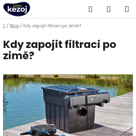
Přejít
Hledat
NÁKUPN
na
obsah
KOŠÍK
Domů
/
Blog
/
Kdy zapojit filtraci po zimě?
Kdy zapojit filtraci po
zimě?