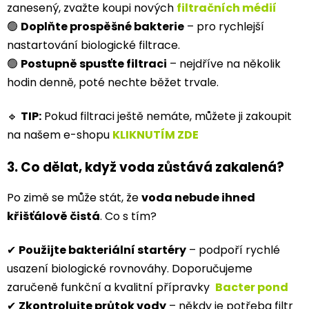
zanesený, zvažte koupi nových
filtračních médií
🟢
Doplňte prospěšné bakterie
– pro rychlejší
nastartování biologické filtrace.
🟢
Postupně spusťte filtraci
– nejdříve na několik
hodin denně, poté nechte běžet trvale.
🔹
TIP:
Pokud filtraci ještě nemáte, můžete ji zakoupit
na našem e-shopu
KLIKNUTÍM ZDE
3. Co dělat, když voda zůstává zakalená?
Po zimě se může stát, že
voda nebude ihned
křišťálově čistá
. Co s tím?
✔
Použijte bakteriální startéry
– podpoří rychlé
usazení biologické rovnováhy. Doporučujeme
zaručeně funkční a kvalitní přípravky
Bacter pond
✔
Zkontrolujte průtok vody
– někdy je potřeba filtr