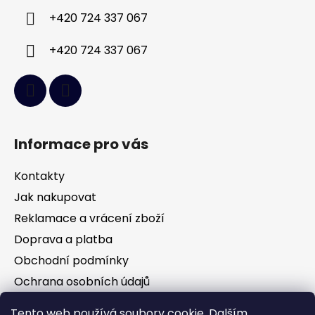
í
+420 724 337 067
+420 724 337 067
Informace pro vás
Kontakty
Jak nakupovat
Reklamace a vrácení zboží
Doprava a platba
Obchodní podmínky
Ochrana osobních údajů
Tento web používá soubory cookie. Dalším