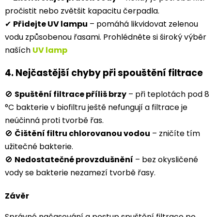
pročistit nebo zvětšit kapacitu čerpadla.
✔
Přidejte UV lampu
– pomáhá likvidovat zelenou
vodu způsobenou řasami. Prohlédněte si široký výběr
naších
UV lamp
4. Nejčastější chyby při spouštění filtrace
🚫
Spuštění filtrace příliš brzy
– při teplotách pod 8
°C bakterie v biofiltru ještě nefungují a filtrace je
neúčinná proti tvorbě řas.
🚫
Čištění filtru chlorovanou vodou
– zničíte tím
užitečné bakterie.
🚫
Nedostatečné provzdušnění
– bez okysličené
vody se bakterie nezamezí tvorbě řasy.
Závěr
Správné načasování a postup spuštění filtrace po