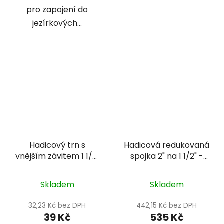
pro zapojení do
jezírkových...
Hadicový trn s
Hadicová redukovaná
vnějším závitem 1 1/2"
spojka 2" na 1 1/2" -
- Oase
Oase
Skladem
Skladem
32,23 Kč bez DPH
442,15 Kč bez DPH
39 Kč
535 Kč