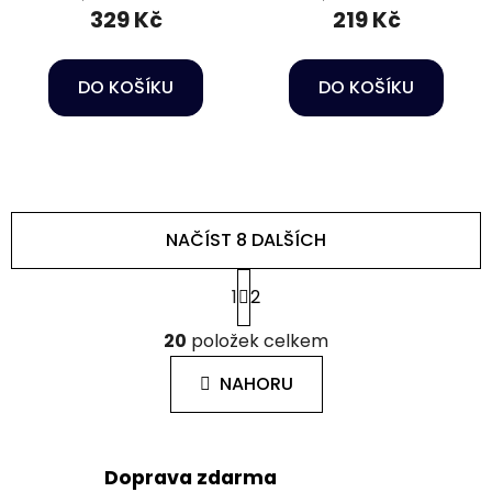
329 Kč
219 Kč
DO KOŠÍKU
DO KOŠÍKU
NAČÍST 8 DALŠÍCH
S
1
2
t
r
O
á
20
položek celkem
v
n
l
k
NAHORU
á
o
d
v
a
á
c
n
Doprava zdarma
í