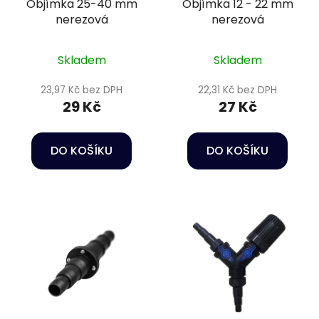
Objímka 25-40 mm
Objímka 12 - 22 mm
o
ů
nerezová
nerezová
d
u
k
Skladem
Skladem
t
23,97 Kč bez DPH
22,31 Kč bez DPH
ů
29 Kč
27 Kč
DO KOŠÍKU
DO KOŠÍKU