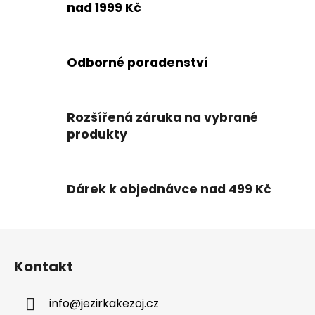
í
nad 1999 Kč
p
r
v
k
Odborné poradenství
y
v
ý
Rozšířená záruka na vybrané
p
produkty
i
s
u
Dárek k objednávce nad 499 Kč
Z
á
Kontakt
p
a
info
@
jezirkakezoj.cz
t