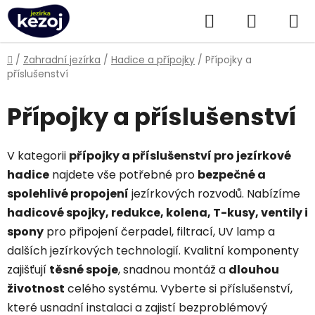
Přejít
Hledat
NÁKUPN
na
obsah
KOŠÍK
Domů
/
Zahradní jezírka
/
Hadice a přípojky
/
Přípojky a
příslušenství
Přípojky a příslušenství
V kategorii
přípojky a příslušenství pro jezírkové
hadice
najdete vše potřebné pro
bezpečné a
spolehlivé propojení
jezírkových rozvodů. Nabízíme
hadicové spojky, redukce, kolena, T-kusy, ventily i
spony
pro připojení čerpadel, filtrací, UV lamp a
dalších jezírkových technologií. Kvalitní komponenty
zajišťují
těsné spoje
, snadnou montáž a
dlouhou
životnost
celého systému. Vyberte si příslušenství,
které usnadní instalaci a zajistí bezproblémový