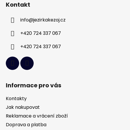
á
Kontakt
p
a
info
@
jezirkakezoj.cz
t
í
+420 724 337 067
+420 724 337 067
Informace pro vás
Kontakty
Jak nakupovat
Reklamace a vrácení zboží
Doprava a platba