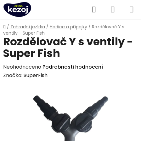
Přejít
Hledat
NÁKUPN
na
obsah
KOŠÍK
Domů
/
Zahradní jezírka
/
Hadice a přípojky
/
Rozdělovač Y s
ventily - Super Fish
Rozdělovač Y s ventily -
Super Fish
Průměrné
Neohodnoceno
Podrobnosti hodnocení
hodnocení
Značka:
SuperFish
produktu
je
0,0
z
5
hvězdiček.