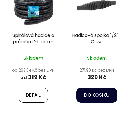
Spirálová hadice o
Hadicová spojka 1/2" -
průměru 25 mm -
Oase
Happet
Skladem
Skladem
od 263,64 Kč bez DPH
271,90 Kč bez DPH
319 Kč
329 Kč
od
DETAIL
DO KOŠÍKU