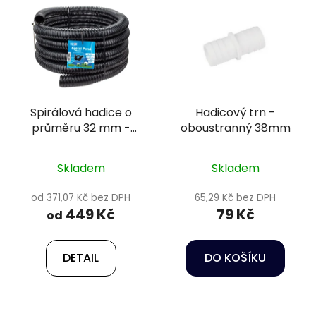
Spirálová hadice o
Hadicový trn -
průměru 32 mm -
oboustranný 38mm
Happet
Skladem
Skladem
od 371,07 Kč bez DPH
65,29 Kč bez DPH
449 Kč
79 Kč
od
DETAIL
DO KOŠÍKU