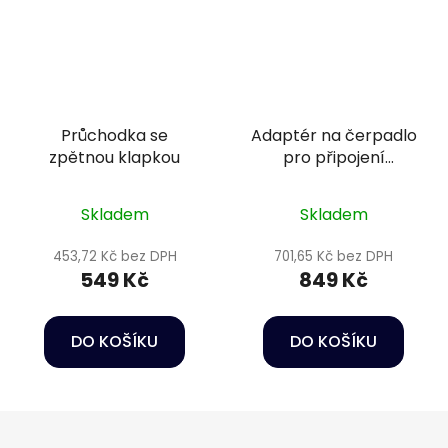
Průchodka se
Adaptér na čerpadlo
zpětnou klapkou
pro připojení
skimmeru
Skladem
Skladem
453,72 Kč bez DPH
701,65 Kč bez DPH
549 Kč
849 Kč
DO KOŠÍKU
DO KOŠÍKU
Z