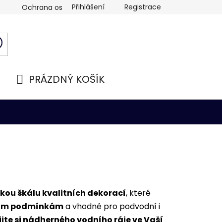
Přihlášení
Registrace
Ochrana osobních údajů
PRÁZDNÝ KOŠÍK
NÁKUPNÍ
KOŠÍK
kou škálu kvalitních dekorací
, které
ním podmínkám
a vhodné pro podvodní i
ijte si nádherného vodního ráje ve Vaší