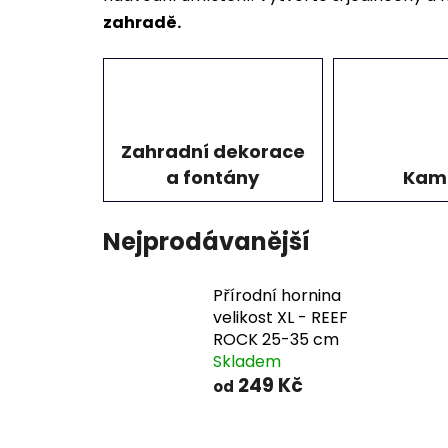
zahradě.
Zahradní dekorace
a fontány
Kam
Nejprodávanější
Přírodní hornina
velikost XL - REEF
ROCK 25-35 cm
Skladem
249 Kč
od