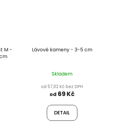
t M -
Lávové kameny - 3-5 cm
 cm
Skladem
od 57,02 Kč bez DPH
69 Kč
od
DETAIL