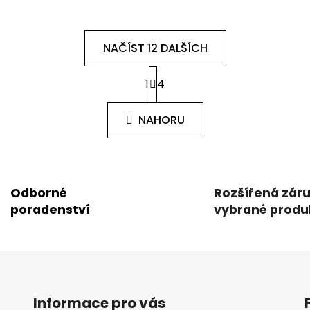
NAČÍST 12 DALŠÍCH
S
1
4
t
O
r
v
á
l
NAHORU
n
á
k
d
o
v
a
á
c
n
Odborné
Rozšířená zár
í
í
poradenství
vybrané produ
p
r
v
k
y
v
Informace pro vás
ý