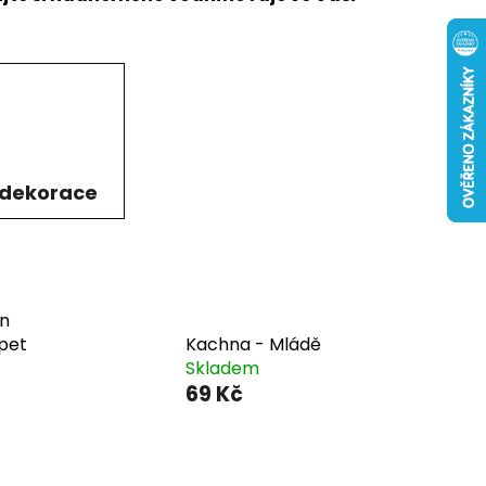
 dekorace
en
pet
Kachna - Mládě
Skladem
69 Kč
Ř