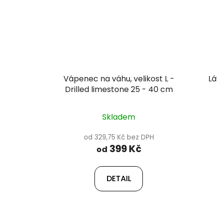
Vápenec na váhu, velikost L -
L
Drilled limestone 25 - 40 cm
Skladem
od 329,75 Kč bez DPH
399 Kč
od
DETAIL