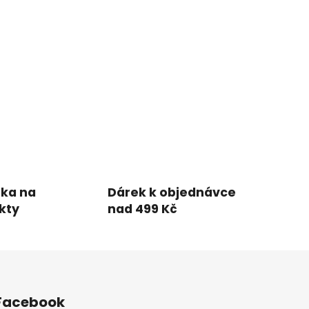
uka na
Dárek k objednávce
kty
nad 499 Kč
Facebook