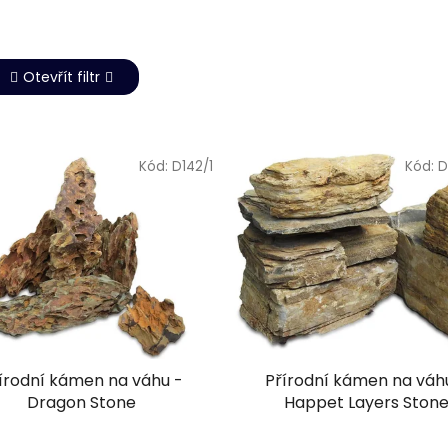
Otevřít filtr
Kód:
D142/1
Kód:
D
írodní kámen na váhu -
Přírodní kámen na váh
Dragon Stone
Happet Layers Ston