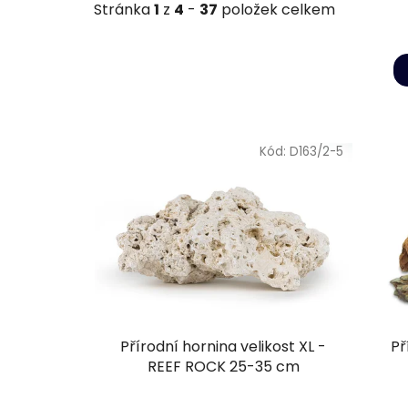
Stránka
1
z
4
-
37
položek celkem
V
ý
Kód:
D163/2-5
p
i
s
p
r
o
d
u
Přírodní hornina velikost XL -
Př
k
REEF ROCK 25-35 cm
t