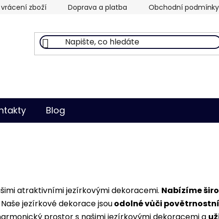
vrácení zboží
Doprava a platba
Obchodní podmínky
ntakty
Blog
ašimi atraktivními jezírkovými dekoracemi.
Nabízíme širo
 Naše jezírkové dekorace jsou
odolné vůči povětrnost
 harmonický prostor s našimi jezírkovými dekoracemi a
už