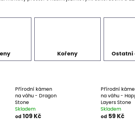
eny
Kořeny
Ostatní
Přírodní kámen
Přírodní kám
na váhu - Dragon
na váhu - Hap
Stone
Layers Stone
Skladem
Skladem
109 Kč
59 Kč
od
od