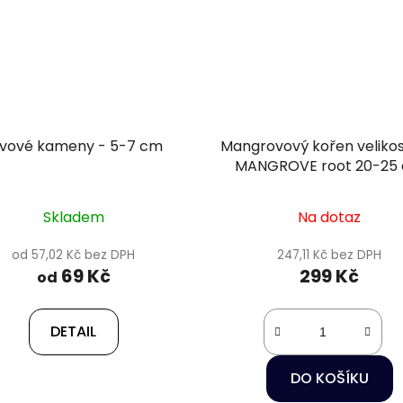
ávové kameny - 5-7 cm
Mangrovový kořen velikos
MANGROVE root 20-25
Skladem
Na dotaz
od 57,02 Kč bez DPH
247,11 Kč bez DPH
69 Kč
299 Kč
od
DETAIL
DO KOŠÍKU