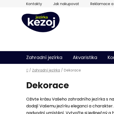
Přejít
Kontakty
Jak nakupovat
Reklamace a 
na
obsah
Zahradní jezírka
Akvaristika
Ko
Domů
/
Zahradní jezírka
/
Dekorace
Dekorace
Oživte krásu Vašeho zahradního jezírka s n
dodají Vašemu jezírku eleganci a charakter.
nadvodní umístění. Vytvořte si jedinečný a