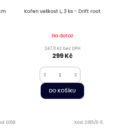
 cm
Kořen velikost L, 3 ks - Drift root
Na dotaz
247,11 Kč bez DPH
299 Kč
DO KOŠÍKU
ód:
D108
Kód:
D165/0-5