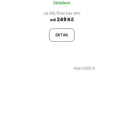
ů
Skladem
od 205,79 Kč bez DPH
249 Kč
od
DETAIL
Kód:
D211/1-5