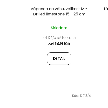
Vápenec na váhu, velikost M -
L
Drilled limestone 15 - 25 cm
Skladem
od 123,14 Kč bez DPH
149 Kč
od
DETAIL
Kód:
D213/4