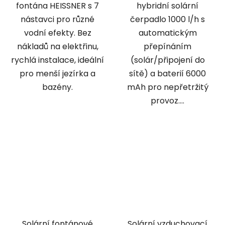
fontána HEISSNER s 7
hybridní solární
nástavci pro různé
čerpadlo 1000 l/h s
vodní efekty. Bez
automatickým
nákladů na elektřinu,
přepínáním
rychlá instalace, ideální
(solár/připojení do
pro menší jezírka a
sítě) a baterií 6000
bazény.
mAh pro nepřetržitý
provoz....
Solární fontánové
Solární vzduchovací