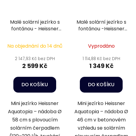
Malé solární jezírko s
Malé solární jezírko s
fontánou - Heissner
fontánou -Heissner
Lotusgarden antracit
Aquatopia kamenný
015213-03-SL
dekor 015211-09-SL
Na objednání do 14 dnů
Vyprodáno
2 147,93 Kč bez DPH
1 114,88 Kč bez DPH
2 599 Kč
1 349 Kč
DO KOŠÍKU
DO KOŠÍKU
Mini jezírko Heissner
Mini jezírko Heissner
Aquatopia – nádoba Ø
Aquatopia – nádoba Ø
58 cm s plovoucím
46 cm v betonovém
solárním čerpadlem
vzhledu se solárním