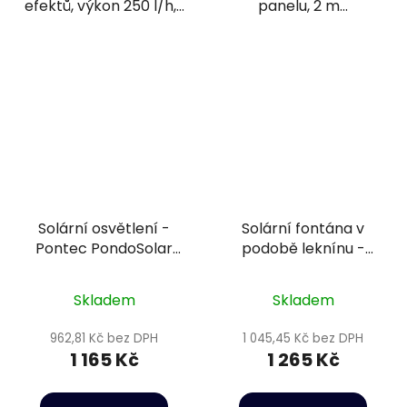
efektů, výkon 250 l/h,...
panelu, 2 m...
Solární osvětlení -
Solární fontána v
Pontec PondoSolar
podobě leknínu -
LED Set 3
Pontec PondoSolar
Lily Island
Skladem
Skladem
962,81 Kč bez DPH
1 045,45 Kč bez DPH
1 165 Kč
1 265 Kč