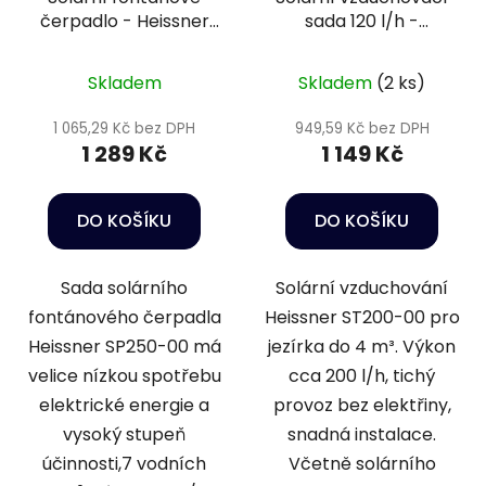
čerpadlo - Heissner
sada 120 l/h -
SP250-00
Heissner ST200-00
Skladem
Skladem
(2 ks)
1 065,29 Kč bez DPH
949,59 Kč bez DPH
1 289 Kč
1 149 Kč
DO KOŠÍKU
DO KOŠÍKU
Sada solárního
Solární vzduchování
fontánového čerpadla
Heissner ST200-00 pro
Heissner SP250-00 má
jezírka do 4 m³. Výkon
velice nízkou spotřebu
cca 200 l/h, tichý
elektrické energie a
provoz bez elektřiny,
vysoký stupeň
snadná instalace.
účinnosti,7 vodních
Včetně solárního