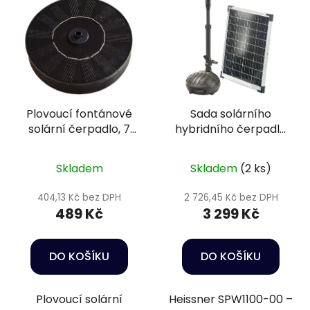
Plovoucí fontánové
Sada solárního
solární čerpadlo, 7
hybridního čerpadla
nástavců - Heissner
vč. 3 efektů - Heissner
SPF110-00
SPW1100-00
Skladem
Skladem
(2 ks)
404,13 Kč bez DPH
2 726,45 Kč bez DPH
489 Kč
3 299 Kč
DO KOŠÍKU
DO KOŠÍKU
Plovoucí solární
Heissner SPW1100-00 –