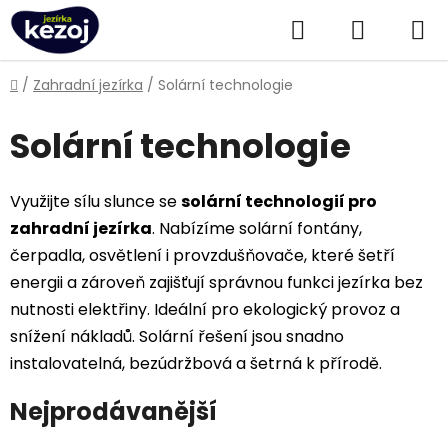
Přejít
Hledat
NÁKUPN
na
obsah
KOŠÍK
Domů
/
Zahradní jezírka
/
Solární technologie
Solární technologie
Využijte sílu slunce se
solární technologií pro
zahradní jezírka
. Nabízíme solární fontány,
čerpadla, osvětlení i provzdušňovače, které šetří
energii a zároveň zajišťují správnou funkci jezírka bez
nutnosti elektřiny. Ideální pro ekologický provoz a
snížení nákladů. Solární řešení jsou snadno
instalovatelná, bezúdržbová a šetrná k přírodě.
Nejprodávanější