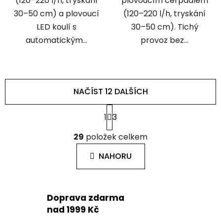
(120–220 l/h, tryskání
plovoucím čerpadlem
30–50 cm) a plovoucí
(120–220 l/h, tryskání
LED koulí s
30–50 cm). Tichý
automatickým...
provoz bez...
NAČÍST 12 DALŠÍCH
S
1
3
t
r
O
á
29
položek celkem
v
n
l
k
NAHORU
á
o
d
v
a
á
c
n
Doprava zdarma
í
í
nad 1999 Kč
p