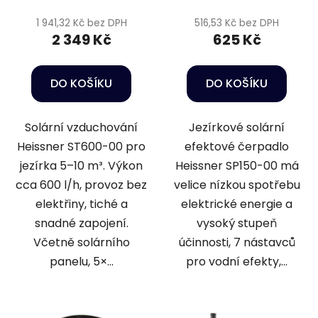
t
1 941,32 Kč bez DPH
516,53 Kč bez DPH
ů
2 349 Kč
625 Kč
DO KOŠÍKU
DO KOŠÍKU
Solární vzduchování
Jezírkové solární
Heissner ST600-00 pro
efektové čerpadlo
jezírka 5–10 m³. Výkon
Heissner SP150-00 má
cca 600 l/h, provoz bez
velice nízkou spotřebu
elektřiny, tiché a
elektrické energie a
snadné zapojení.
vysoký stupeň
Včetně solárního
účinnosti, 7 nástavců
panelu, 5×...
pro vodní efekty,...