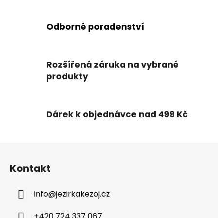
r
v
k
Odborné poradenství
y
v
ý
Rozšířená záruka na vybrané
p
produkty
i
s
u
Dárek k objednávce nad 499 Kč
Z
á
Kontakt
p
a
info
@
jezirkakezoj.cz
t
í
+420 724 337 067