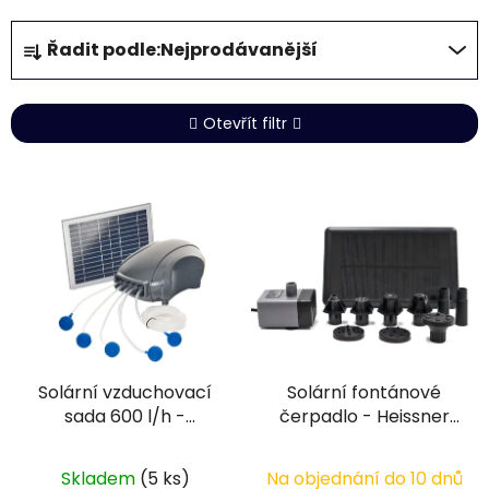
Ř
Řadit podle:
Nejprodávanější
a
z
e
Otevřít filtr
n
í
V
p
ý
r
p
o
i
d
s
u
p
k
r
t
Solární vzduchovací
Solární fontánové
o
ů
sada 600 l/h -
čerpadlo - Heissner
d
Heissner ST600-00
SP150-00
u
k
Skladem
(5 ks)
Na objednání do 10 dnů