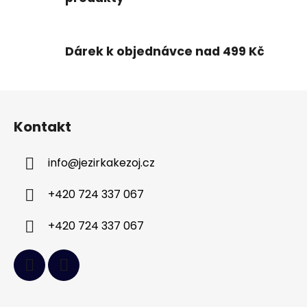
v
ý
p
Dárek k objednávce nad 499 Kč
i
s
u
Z
á
Kontakt
p
a
info
@
jezirkakezoj.cz
t
í
+420 724 337 067
+420 724 337 067