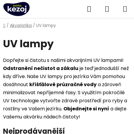
Přejít
Hledat
NÁKUPN
na
obsah
KOŠÍK
Domů
/
Akvaristika
/
UV lampy
UV lampy
Dopřejte si čistotu s našimi akvarijními UV lampami!
Odstranění nečistot a zákalu
je teď jednodušší než
kdy dříve. Naše UV lampy pro jezírka Vám pomohou
dosáhnout
křišťálově průzračné vody
a zároveň
minimalizovat nepříjemné řasy. S využitím pokročilé
UV technologie vytvořte zdravé prostředí pro ryby a
rostliny ve Vašem jezírku.
Objednejte si nyní
a dejte
Vašemu akvárku nádech čistoty!
Nejprodávanější