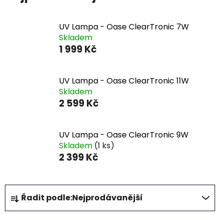
UV Lampa - Oase ClearTronic 7W
Skladem
1 999 Kč
UV Lampa - Oase ClearTronic 11W
Skladem
2 599 Kč
UV Lampa - Oase ClearTronic 9W
Skladem
(1 ks)
2 399 Kč
Ř
Řadit podle:
Nejprodávanější
a
z