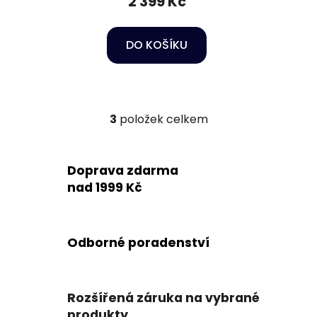
2 399 Kč
DO KOŠÍKU
3
položek celkem
O
v
l
Doprava zdarma
á
d
nad 1999 Kč
a
c
í
Odborné poradenství
p
r
v
k
Rozšířená záruka na vybrané
y
produkty