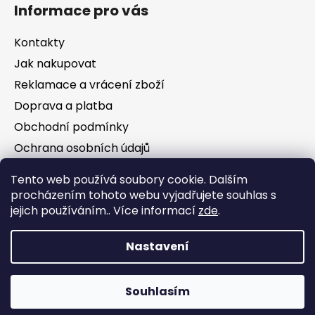
Informace pro vás
Kontakty
Jak nakupovat
Reklamace a vrácení zboží
Doprava a platba
Obchodní podmínky
Ochrana osobních údajů
Tento web používá soubory cookie. Dalším
Facebook
procházením tohoto webu vyjadřujete souhlas s
jejich používáním.. Více informací
zde
.
Nastavení
Vytvořil Shoptet
Souhlasím
Copyright 2026
Jezírka Kezoj
. Všechna práva
vyhrazena.