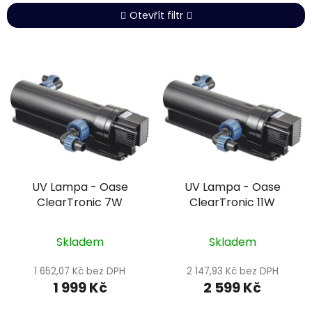
e
Otevřít filtr
n
í
V
p
ý
r
p
o
i
d
s
u
p
k
r
t
UV Lampa - Oase
UV Lampa - Oase
o
ů
ClearTronic 7W
ClearTronic 11W
d
u
k
Skladem
Skladem
t
1 652,07 Kč bez DPH
2 147,93 Kč bez DPH
ů
1 999 Kč
2 599 Kč