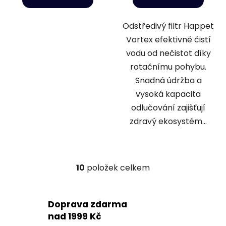
Odstředivý filtr Happet
Vortex efektivně čistí
vodu od nečistot díky
rotačnímu pohybu.
Snadná údržba a
vysoká kapacita
odlučování zajišťují
zdravý ekosystém...
10
položek celkem
O
v
l
Doprava zdarma
á
d
nad 1999 Kč