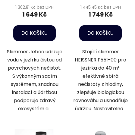
t
1 362,81 Kč bez DPH
1 445,45 Kč bez DPH
ů
1 649 Kč
1 749 Kč
DO KOŠÍKU
DO KOŠÍKU
Skimmer Jebao udržuje
Stojící skimmer
vodu v jezírku čistou od
HEISSNER F551-00 pro
povrchových nečistot.
jezírka do 40 m²
S výkonným sacím
efektivně sbírá
systémem, snadnou
nečistoty z hladiny,
instalací a údržbou
zlepšuje biologickou
podporuje zdravý
rovnováhu a usnadňuje
ekosystém a...
údržbu. Nastavitelná...