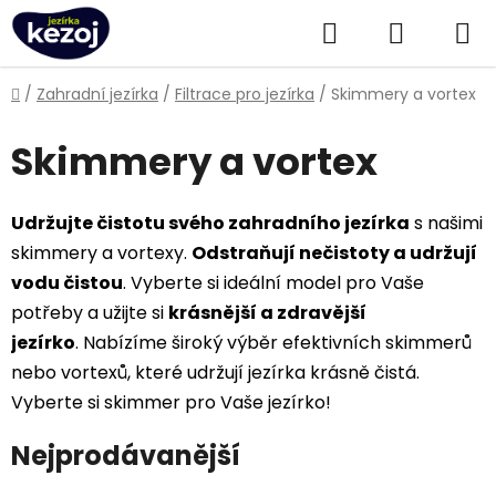
Přejít
Hledat
NÁKUPN
na
obsah
KOŠÍK
Domů
/
Zahradní jezírka
/
Filtrace pro jezírka
/
Skimmery a vortex
Skimmery a vortex
Udržujte čistotu svého zahradního jezírka
s našimi
skimmery a vortexy.
Odstraňují nečistoty a udržují
vodu čistou
. Vyberte si ideální model pro Vaše
potřeby a užijte si
krásnější a zdravější
jezírko
.
Nabízíme široký výběr efektivních skimmerů
nebo vortexů, které udržují jezírka krásně čistá.
Vyberte si skimmer pro Vaše jezírko!
Nejprodávanější