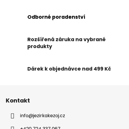
a
c
í
Odborné poradenství
p
r
v
k
Rozšířená záruka na vybrané
y
produkty
v
ý
p
Dárek k objednávce nad 499 Kč
i
s
u
Z
á
Kontakt
p
a
info
@
jezirkakezoj.cz
t
í