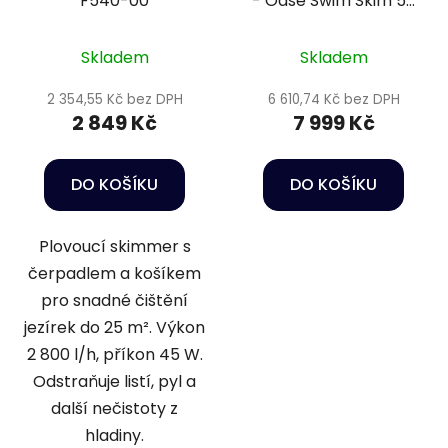
F540-00
- Oase Swim Skim 50
CWS
Skladem
Skladem
2 354,55 Kč bez DPH
6 610,74 Kč bez DPH
2 849 Kč
7 999 Kč
DO KOŠÍKU
DO KOŠÍKU
Plovoucí skimmer s
čerpadlem a košíkem
pro snadné čištění
jezírek do 25 m². Výkon
2 800 l/h, příkon 45 W.
Odstraňuje listí, pyl a
další nečistoty z
hladiny.