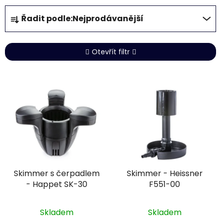
Ř
Řadit podle:
Nejprodávanější
a
z
e
Otevřít filtr
n
í
V
p
ý
r
p
o
i
d
s
u
p
k
r
t
Skimmer s čerpadlem
Skimmer - Heissner
o
ů
- Happet SK-30
F551-00
d
u
k
Skladem
Skladem