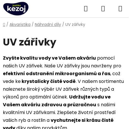
Přejít
Hledat
NÁKUPN
na
obsah
KOŠÍK
Domů
/
Akvaristika
/
Náhradní díly
/
UV zářivky
UV zářivky
Zvyšte kvalitu vody ve Vašem akváriu
pomocí
našich UV zářivek. Naše UV zářivky jsou navrženy pro
efektivní odstranění mikroorganismů a řas
, což
vede ke
krystalicky čisté vodě
. V našem sortimentu
naleznete široký výběr UV zářivek různých typů a
výkonů pro optimální účinek.
Udržujte vodu ve
Vašem akváriu
zdravou a průzračnou
s našimi
kvalitními UV zářivkami. Zlepšete životní prostředí
vašich ryb a rostlin a
vychutnejte si krásu čisté
vody
díky našim produktům.