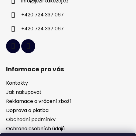
info
@
jezirkakezoj.cz
t
í
+420 724 337 067
+420 724 337 067
Informace pro vás
Kontakty
Jak nakupovat
Reklamace a vrácení zboží
Doprava a platba
Obchodní podmínky
Ochrana osobních údajů