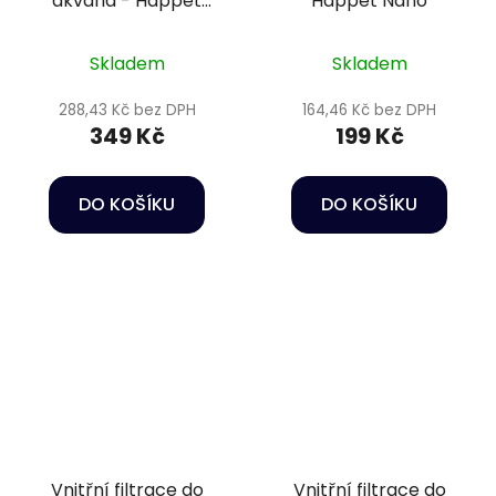
akvária - Happet
Happet Nano
Internal filter Orca
600
Skladem
Skladem
288,43 Kč bez DPH
164,46 Kč bez DPH
349 Kč
199 Kč
DO KOŠÍKU
DO KOŠÍKU
Vnitřní filtrace do
Vnitřní filtrace do