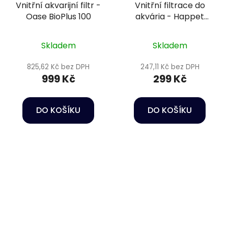
Vnitřní akvarijní filtr -
Vnitřní filtrace do
Oase BioPlus 100
akvária - Happet
Internal Filter Delfin
350
Skladem
Skladem
825,62 Kč bez DPH
247,11 Kč bez DPH
999 Kč
299 Kč
DO KOŠÍKU
DO KOŠÍKU