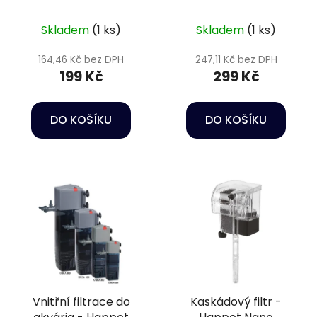
Internal filter Orca
Internal filter Orca
u
250
350
k
Skladem
(1 ks)
Skladem
(1 ks)
t
164,46 Kč bez DPH
247,11 Kč bez DPH
ů
199 Kč
299 Kč
DO KOŠÍKU
DO KOŠÍKU
Vnitřní filtrace do
Kaskádový filtr -