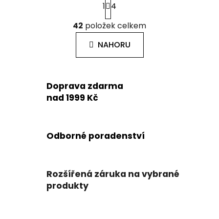
1
4
t
r
O
á
42
položek celkem
v
n
l
k
NAHORU
á
o
d
v
a
á
c
n
Doprava zdarma
í
í
nad 1999 Kč
p
r
v
k
Odborné poradenství
y
v
ý
Rozšířená záruka na vybrané
p
produkty
i
s
u