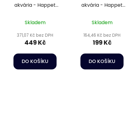
akvária - Happet
akvária - Happet
Internal filter Orca
Internal Filter Delfin
1000
150
Skladem
Skladem
371,07 Kč bez DPH
164,46 Kč bez DPH
449 Kč
199 Kč
DO KOŠÍKU
DO KOŠÍKU