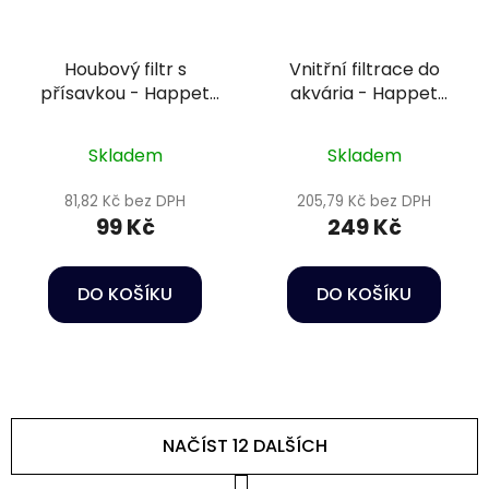
Houbový filtr s
Vnitřní filtrace do
přísavkou - Happet
akvária - Happet
U-Jet 01
Internal Filter Delfin
200
Skladem
Skladem
81,82 Kč bez DPH
205,79 Kč bez DPH
99 Kč
249 Kč
DO KOŠÍKU
DO KOŠÍKU
NAČÍST 12 DALŠÍCH
S