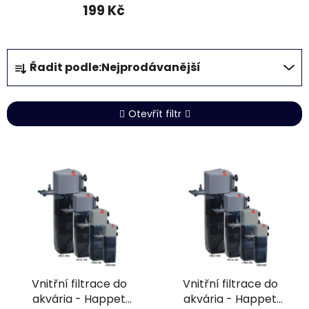
199 Kč
Ř
Řadit podle:
Nejprodávanější
a
z
e
Otevřít filtr
n
í
V
p
ý
r
p
o
i
d
s
u
p
k
r
t
Vnitřní filtrace do
Vnitřní filtrace do
o
ů
akvária - Happet
akvária - Happet
d