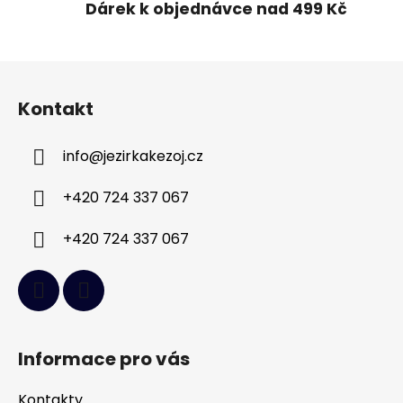
Dárek k objednávce nad 499 Kč
Z
á
Kontakt
p
a
info
@
jezirkakezoj.cz
t
í
+420 724 337 067
+420 724 337 067
Informace pro vás
Kontakty