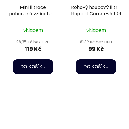
Mini filtrace
Rohový houbový filtr -
poháněná vzduchem
Happet Corner-Jet 01
- Happet Filter S-Jet
Skladem
Skladem
98,35 Kč bez DPH
81,82 Kč bez DPH
119 Kč
99 Kč
DO KOŠÍKU
DO KOŠÍKU