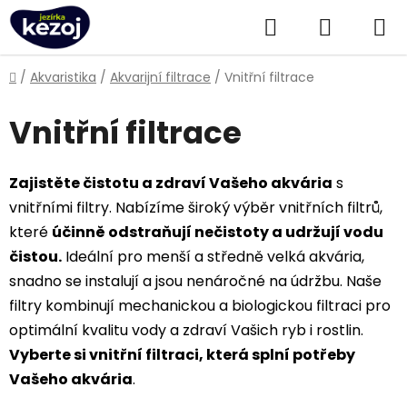
Přejít
Hledat
NÁKUPN
na
obsah
KOŠÍK
Domů
/
Akvaristika
/
Akvarijní filtrace
/
Vnitřní filtrace
Vnitřní filtrace
Zajistěte čistotu a zdraví Vašeho akvária
s
vnitřními filtry. Nabízíme široký výběr vnitřních filtrů,
které
účinně odstraňují nečistoty a udržují vodu
čistou.
Ideální pro menší a středně velká akvária,
snadno se instalují a jsou nenáročné na údržbu. Naše
filtry kombinují mechanickou a biologickou filtraci pro
optimální kvalitu vody a zdraví Vašich ryb i rostlin.
Vyberte si vnitřní filtraci, která splní potřeby
Vašeho akvária
.