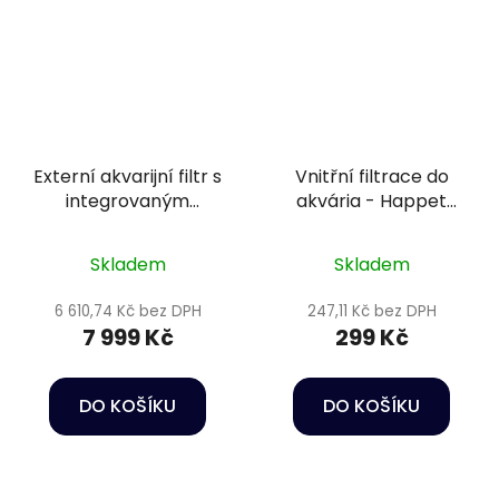
Externí akvarijní filtr s
Vnitřní filtrace do
integrovaným
akvária - Happet
ohřívačem vody -
Internal Filter Delfin
Oase BioMaster2
350
Skladem
Skladem
Thermo 850
6 610,74 Kč bez DPH
247,11 Kč bez DPH
7 999 Kč
299 Kč
DO KOŠÍKU
DO KOŠÍKU