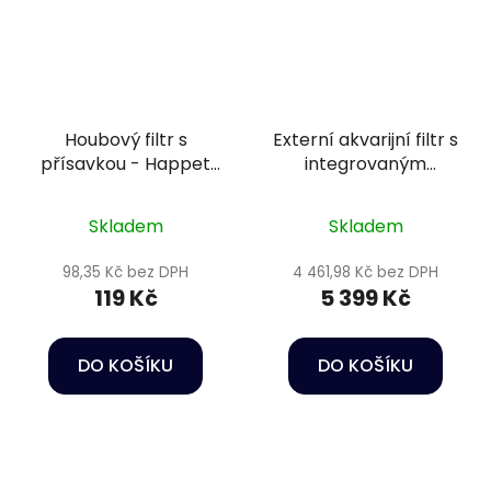
Houbový filtr s
Externí akvarijní filtr s
přísavkou - Happet
integrovaným
U-Jet 02
ohřívačem vody -
Oase BioMaster2
Skladem
Skladem
Thermo 350
98,35 Kč bez DPH
4 461,98 Kč bez DPH
119 Kč
5 399 Kč
DO KOŠÍKU
DO KOŠÍKU