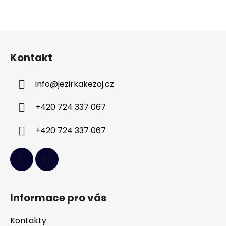
Z
á
Kontakt
p
a
info
@
jezirkakezoj.cz
t
í
+420 724 337 067
+420 724 337 067
Informace pro vás
Kontakty