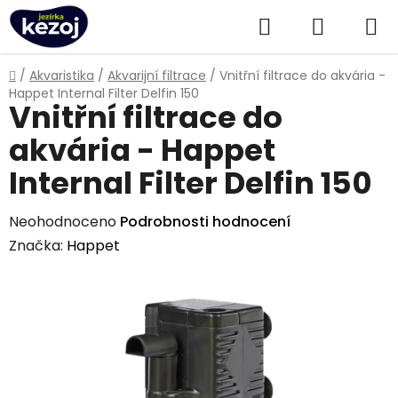
Přejít
Hledat
NÁKUPN
na
obsah
KOŠÍK
Domů
/
Akvaristika
/
Akvarijní filtrace
/
Vnitřní filtrace do akvária -
Happet Internal Filter Delfin 150
Vnitřní filtrace do
akvária - Happet
Internal Filter Delfin 150
Průměrné
Neohodnoceno
Podrobnosti hodnocení
hodnocení
Značka:
Happet
produktu
je
0,0
z
5
hvězdiček.