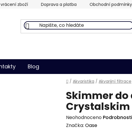
vrácení zboží
Doprava a platba
Obchodní podmínky
ntakty
Blog
Domů
/
Akvaristika
/
Akvarijní filtrace
Skimmer do 
Crystalskim
Průměrné
Neohodnoceno
Podrobnost
hodnocení
Značka:
Oase