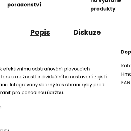
na vybrané
poradenství
produkty
Popis
Diskuze
Dop
Kate
 k efektivnímu odstraňování plovoucích
Hmo
oru s možností individuálního nastavení zajistí
EAN
áriu. Integrovaný sběrný koš chrání ryby před
tranit pro pohodlnou údržbu.
m
adiny