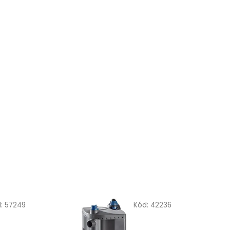
d:
57249
Kód:
42236