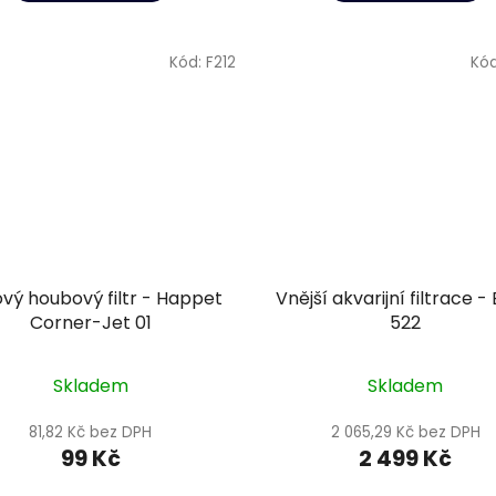
Kód:
F212
Kó
vý houbový filtr - Happet
Vnější akvarijní filtrace -
Corner-Jet 01
522
Skladem
Skladem
81,82 Kč bez DPH
2 065,29 Kč bez DPH
99 Kč
2 499 Kč