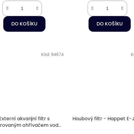
DO KOŠÍKU
DO KOŠÍKU
Kód:
94674
K
Externí akvarijní filtr s
Houbový filtr - Happet E-
grovaným ohřívačem vody
se BioMaster2 Thermo 850