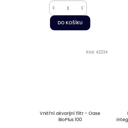
DO KOŠÍKU
Kód:
42234
Vnitřní akvarijní filtr - Oase
BioPlus 100
inte
- Oa