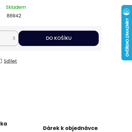
Skladem
86942
DO KOŠÍKU
Sdílet
uka
Dárek k objednávce