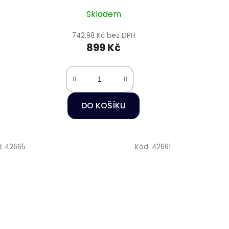
Skladem
742,98 Kč bez DPH
899 Kč
DO KOŠÍKU
d:
42665
Kód:
42661