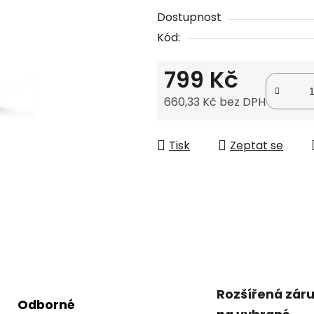
produktu
Dostupnost
je
Kód:
0,0
z
799 Kč
5
hvězdiček.
660,33 Kč bez DPH
Měrná cena:
Tisk
Zeptat se
Rozšířená zár
Odborné