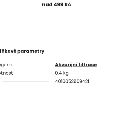
nad 499 Kč
lňkové parametry
gorie
Akvarijní filtrace
tnost
0.4 kg
4010052869421