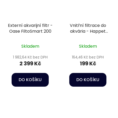
Externí akvarijní filtr -
Vnitřní filtrace do
Oase FiltoSmart 200
akvária - Happet
Internal Filter Delfin
150
Skladem
Skladem
1 982,64 Kč bez DPH
164,46 Kč bez DPH
2 399 Kč
199 Kč
DO KOŠÍKU
DO KOŠÍKU