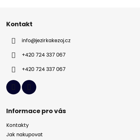
Z
á
Kontakt
p
a
info
@
jezirkakezoj.cz
t
í
+420 724 337 067
+420 724 337 067
Informace pro vás
Kontakty
Jak nakupovat