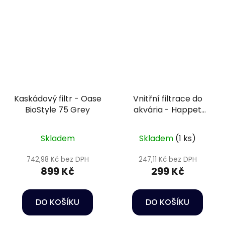
Kaskádový filtr - Oase
Vnitřní filtrace do
BioStyle 75 Grey
akvária - Happet
Internal filter Orca
350
Skladem
Skladem
(1 ks)
742,98 Kč bez DPH
247,11 Kč bez DPH
899 Kč
299 Kč
DO KOŠÍKU
DO KOŠÍKU