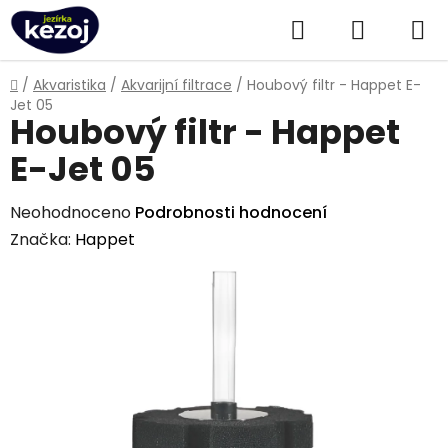
Přejít
Hledat
NÁKUPN
na
obsah
KOŠÍK
Domů
/
Akvaristika
/
Akvarijní filtrace
/
Houbový filtr - Happet E-
Jet 05
Houbový filtr - Happet
E-Jet 05
Průměrné
Neohodnoceno
Podrobnosti hodnocení
hodnocení
Značka:
Happet
produktu
je
0,0
z
5
hvězdiček.