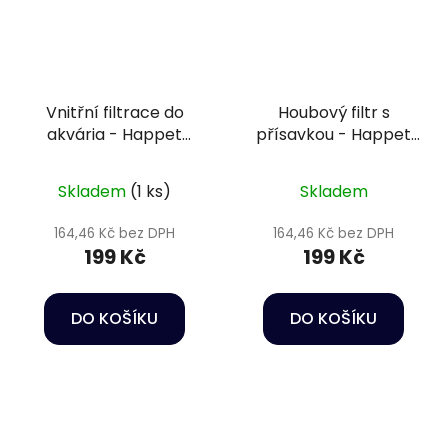
Vnitřní filtrace do
Houbový filtr s
akvária - Happet
přísavkou - Happet
Internal filter Orca
U-Jet 03
250
Skladem
(1 ks)
Skladem
164,46 Kč bez DPH
164,46 Kč bez DPH
199 Kč
199 Kč
DO KOŠÍKU
DO KOŠÍKU