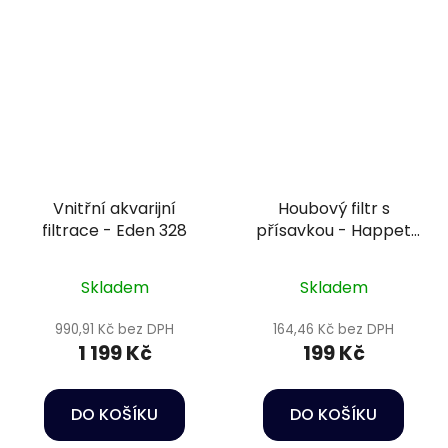
Vnitřní akvarijní
Houbový filtr s
filtrace - Eden 328
přísavkou - Happet
U-Jet 03
Skladem
Skladem
990,91 Kč bez DPH
164,46 Kč bez DPH
1 199 Kč
199 Kč
DO KOŠÍKU
DO KOŠÍKU