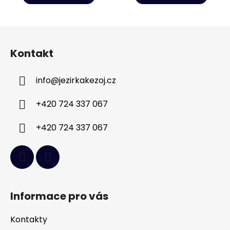
Z
á
Kontakt
p
a
info
@
jezirkakezoj.cz
t
í
+420 724 337 067
+420 724 337 067
Informace pro vás
Kontakty