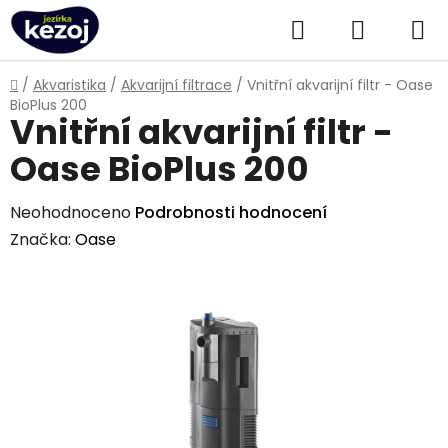
Přejít
Hledat
NÁKUPN
na
obsah
KOŠÍK
Domů
/
Akvaristika
/
Akvarijní filtrace
/
Vnitřní akvarijní filtr - Oase
BioPlus 200
Vnitřní akvarijní filtr -
Oase BioPlus 200
Průměrné
Neohodnoceno
Podrobnosti hodnocení
hodnocení
Značka:
Oase
produktu
je
0,0
z
5
hvězdiček.