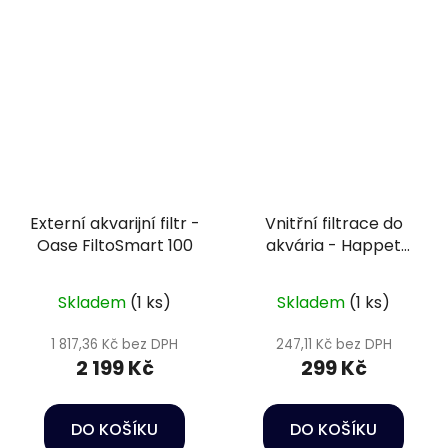
Externí akvarijní filtr -
Vnitřní filtrace do
Oase FiltoSmart 100
akvária - Happet
Internal filter Orca
350
Skladem
(1 ks)
Skladem
(1 ks)
1 817,36 Kč bez DPH
247,11 Kč bez DPH
2 199 Kč
299 Kč
DO KOŠÍKU
DO KOŠÍKU