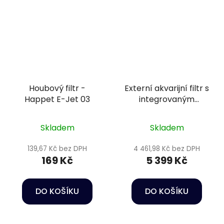
Houbový filtr -
Externí akvarijní filtr s
Happet E-Jet 03
integrovaným
ohřívačem vody -
Oase BioMaster2
Skladem
Skladem
Thermo 350
139,67 Kč bez DPH
4 461,98 Kč bez DPH
169 Kč
5 399 Kč
DO KOŠÍKU
DO KOŠÍKU