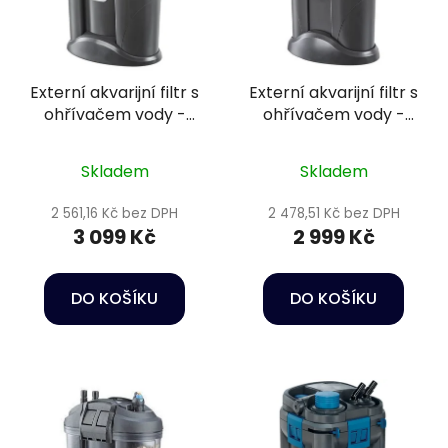
Externí akvarijní filtr s
Externí akvarijní filtr s
ohřívačem vody -
ohřívačem vody -
Oase FiltoSmart
Oase FiltoSmart
Thermo 200
Thermo 100
Skladem
Skladem
2 561,16 Kč bez DPH
2 478,51 Kč bez DPH
3 099 Kč
2 999 Kč
DO KOŠÍKU
DO KOŠÍKU