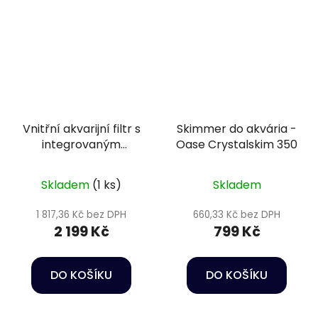
Vnitřní akvarijní filtr s
Skimmer do akvária -
integrovaným
Oase Crystalskim 350
ohřívačem vody -
BioPlus Thermo 200
Skladem
(1 ks)
Skladem
1 817,36 Kč bez DPH
660,33 Kč bez DPH
2 199 Kč
799 Kč
DO KOŠÍKU
DO KOŠÍKU