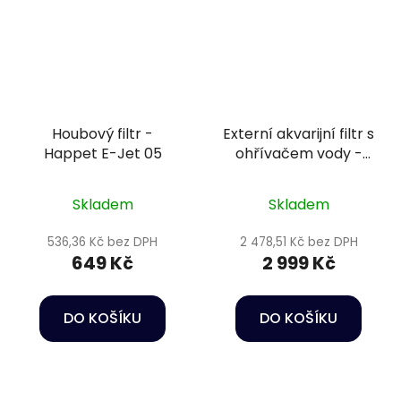
Houbový filtr -
Externí akvarijní filtr s
Happet E-Jet 05
ohřívačem vody -
Oase FiltoSmart
Thermo 100
Skladem
Skladem
536,36 Kč bez DPH
2 478,51 Kč bez DPH
649 Kč
2 999 Kč
DO KOŠÍKU
DO KOŠÍKU