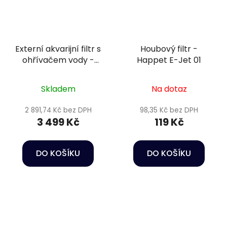
Externí akvarijní filtr s
Houbový filtr -
ohřívačem vody -
Happet E-Jet 01
Oase FiltoSmart
Thermo 300
Skladem
Na dotaz
2 891,74 Kč bez DPH
98,35 Kč bez DPH
3 499 Kč
119 Kč
DO KOŠÍKU
DO KOŠÍKU