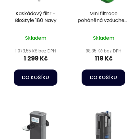
Kaskádový filtr -
Mini filtrace
BioStyle 180 Navy
poháněná vzduchem
- Happet Filter S-Jet
Skladem
Skladem
1 073,55 Kč bez DPH
98,35 Kč bez DPH
1 299 Kč
119 Kč
DO KOŠÍKU
DO KOŠÍKU