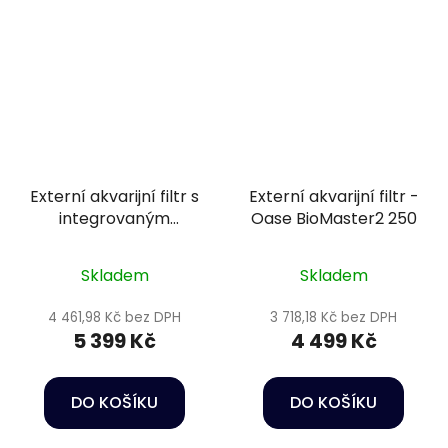
Externí akvarijní filtr s
Externí akvarijní filtr -
integrovaným
Oase BioMaster2 250
ohřívačem vody -
Oase BioMaster2
Skladem
Skladem
Thermo 350
4 461,98 Kč bez DPH
3 718,18 Kč bez DPH
5 399 Kč
4 499 Kč
DO KOŠÍKU
DO KOŠÍKU