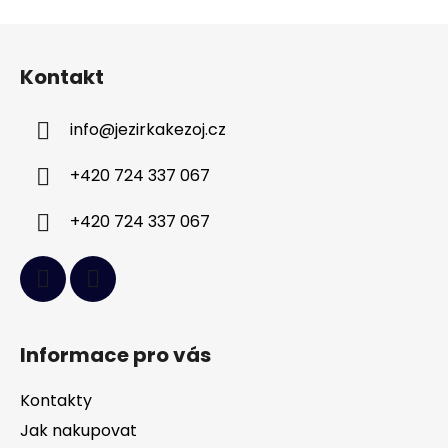
Z
á
Kontakt
p
a
info
@
jezirkakezoj.cz
t
í
+420 724 337 067
+420 724 337 067
Informace pro vás
Kontakty
Jak nakupovat