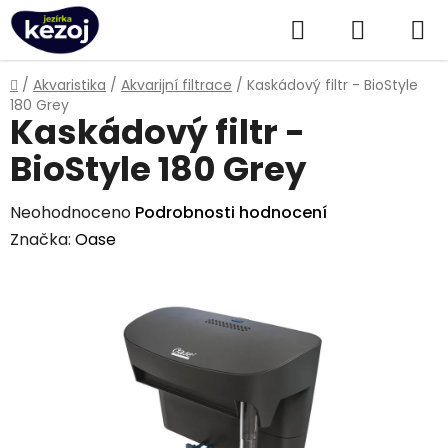
Přejít
Hledat
NÁKUPN
na
obsah
KOŠÍK
Domů
/
Akvaristika
/
Akvarijní filtrace
/
Kaskádový filtr - BioStyle
180 Grey
Kaskádový filtr -
BioStyle 180 Grey
Průměrné
Neohodnoceno
Podrobnosti hodnocení
hodnocení
Značka:
Oase
produktu
je
0,0
z
5
hvězdiček.