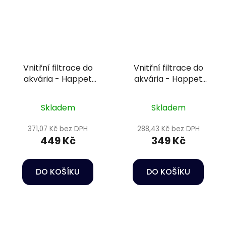
Vnitřní filtrace do
Vnitřní filtrace do
akvária - Happet
akvária - Happet
Internal filter Orca
Internal filter Orca
1000
600
Skladem
Skladem
371,07 Kč bez DPH
288,43 Kč bez DPH
449 Kč
349 Kč
DO KOŠÍKU
DO KOŠÍKU