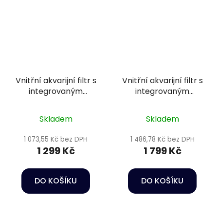
Vnitřní akvarijní filtr s
Vnitřní akvarijní filtr s
integrovaným
integrovaným
ohřívačem vody -
ohřívačem vody -
Oase BioPlus Thermo
BioPlus Thermo 100
Skladem
Skladem
50
1 073,55 Kč bez DPH
1 486,78 Kč bez DPH
1 299 Kč
1 799 Kč
DO KOŠÍKU
DO KOŠÍKU