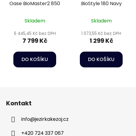
Oase BioMaster2 850
BioStyle 180 Navy
Skladem
Skladem
6 445,45 Kč bez DPH
1 073,55 Kč bez DPH
7 799 Kč
1 299 Kč
DO KOŠÍKU
DO KOŠÍKU
Z
á
Kontakt
p
a
info
@
jezirkakezoj.cz
t
í
+420 724 337 067