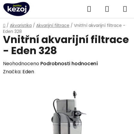
Přejít
Hledat
NÁKUPN
na
obsah
KOŠÍK
Domů
/
Akvaristika
/
Akvarijní filtrace
/
Vnitřní akvarijní filtrace -
Eden 328
Vnitřní akvarijní filtrace
- Eden 328
Průměrné
Neohodnoceno
Podrobnosti hodnocení
hodnocení
Značka:
Eden
produktu
je
0,0
z
5
hvězdiček.