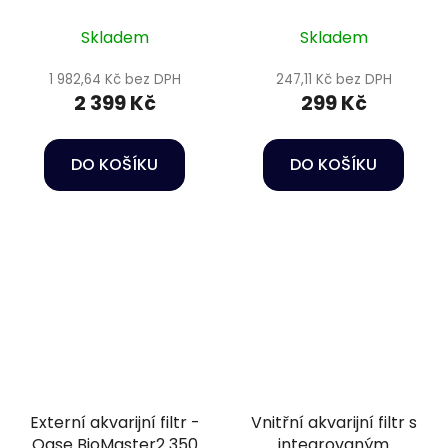
Internal Filter Delfin
350
Skladem
Skladem
1 982,64 Kč bez DPH
247,11 Kč bez DPH
2 399 Kč
299 Kč
DO KOŠÍKU
DO KOŠÍKU
Externí akvarijní filtr -
Vnitřní akvarijní filtr s
Oase BioMaster2 350
integrovaným