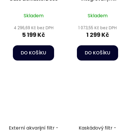
ohřívačem vody -
Oase BioPlus Thermo
Skladem
Skladem
50
4 296,69 Kč bez DPH
1 073,55 Kč bez DPH
5 199 Kč
1 299 Kč
DO KOŠÍKU
DO KOŠÍKU
Externí akvarijní filtr -
Kaskádový filtr -