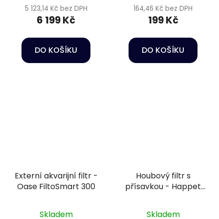
5 123,14 Kč bez DPH
164,46 Kč bez DPH
6 199 Kč
199 Kč
DO KOŠÍKU
DO KOŠÍKU
Externí akvarijní filtr -
Houbový filtr s
Oase FiltoSmart 300
přísavkou - Happet
U-Jet 02
Skladem
Skladem