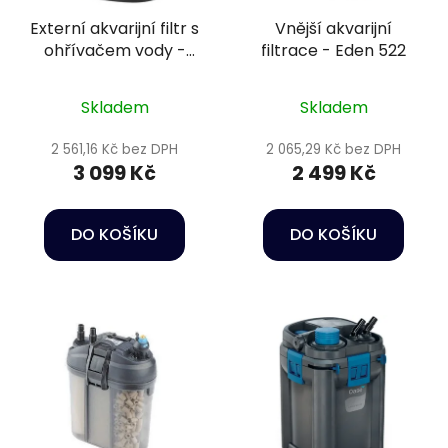
Externí akvarijní filtr s
Vnější akvarijní
ohřívačem vody -
filtrace - Eden 522
Oase FiltoSmart
Thermo 200
Skladem
Skladem
2 561,16 Kč bez DPH
2 065,29 Kč bez DPH
3 099 Kč
2 499 Kč
DO KOŠÍKU
DO KOŠÍKU