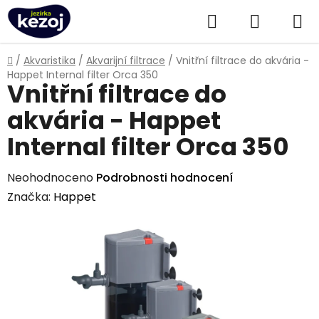
Přejít
Hledat
NÁKUPN
na
obsah
KOŠÍK
Domů
/
Akvaristika
/
Akvarijní filtrace
/
Vnitřní filtrace do akvária -
Happet Internal filter Orca 350
Vnitřní filtrace do
akvária - Happet
Internal filter Orca 350
Průměrné
Neohodnoceno
Podrobnosti hodnocení
hodnocení
Značka:
Happet
produktu
je
0,0
z
5
hvězdiček.