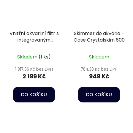
Vnitřní akvarijní filtr s
Skimmer do akvária -
integrovaným
Oase Crystalskim 600
ohřívačem vody -
BioPlus Thermo 200
Skladem
(1 ks)
Skladem
1 817,36 Kč bez DPH
784,30 Kč bez DPH
2 199 Kč
949 Kč
DO KOŠÍKU
DO KOŠÍKU