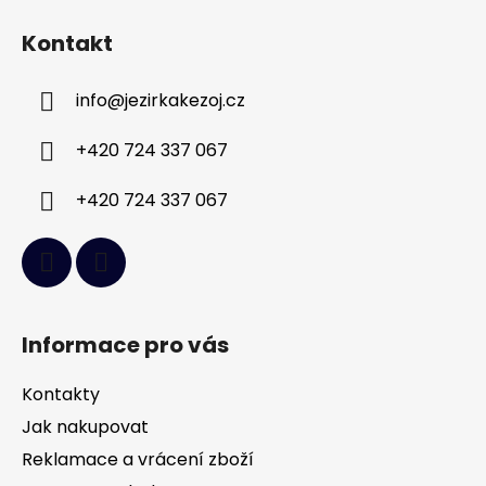
á
Kontakt
p
a
info
@
jezirkakezoj.cz
t
í
+420 724 337 067
+420 724 337 067
Informace pro vás
Kontakty
Jak nakupovat
Reklamace a vrácení zboží