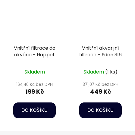
Vnitřní filtrace do
Vnitřní akvarijní
akvária - Happet
filtrace - Eden 316
Internal Filter Delfin
150
Skladem
Skladem
(1 ks)
164,46 Kč bez DPH
371,07 Kč bez DPH
199 Kč
449 Kč
DO KOŠÍKU
DO KOŠÍKU
Z