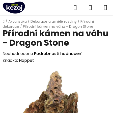
Přejít
Hledat
NÁKUPN
na
obsah
KOŠÍK
Domů
/
Akvaristika
/
Dekorace a umělé rostliny
/
Přírodní
dekorace
/
Přírodní kámen na váhu - Dragon Stone
Přírodní kámen na váhu
- Dragon Stone
Průměrné
Neohodnoceno
Podrobnosti hodnocení
hodnocení
Značka:
Happet
produktu
je
0,0
z
5
hvězdiček.