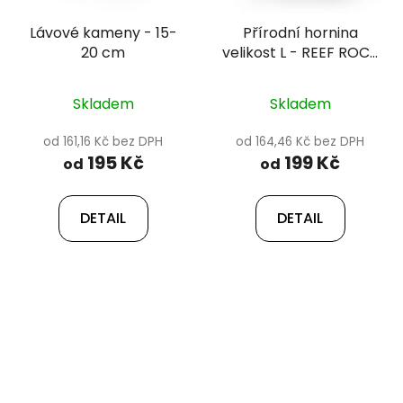
Lávové kameny - 15-
Přírodní hornina
20 cm
velikost L - REEF ROCK
20-25 cm
Skladem
Skladem
od 161,16 Kč bez DPH
od 164,46 Kč bez DPH
195 Kč
199 Kč
od
od
DETAIL
DETAIL