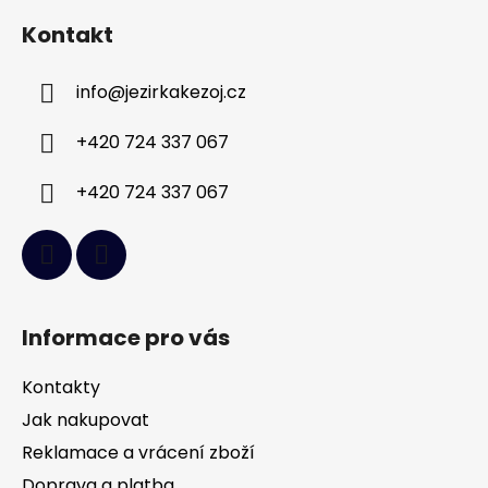
á
Kontakt
p
a
info
@
jezirkakezoj.cz
t
í
+420 724 337 067
+420 724 337 067
Informace pro vás
Kontakty
Jak nakupovat
Reklamace a vrácení zboží
Doprava a platba