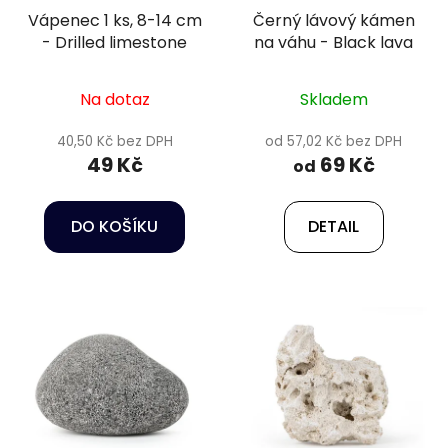
Vápenec 1 ks, 8-14 cm
Černý lávový kámen
- Drilled limestone
na váhu - Black lava
Na dotaz
Skladem
40,50 Kč bez DPH
od 57,02 Kč bez DPH
49 Kč
69 Kč
od
DO KOŠÍKU
DETAIL