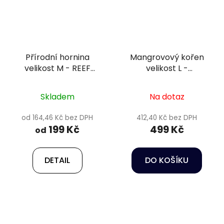
Přírodní hornina
Mangrovový kořen
velikost M - REEF
velikost L -
ROCK 13-20 cm
MANGROVE root 40-
60 cm
Skladem
Na dotaz
od 164,46 Kč bez DPH
412,40 Kč bez DPH
199 Kč
499 Kč
od
DETAIL
DO KOŠÍKU