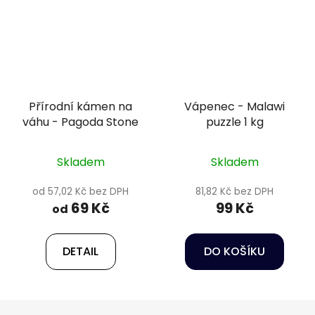
Přírodní kámen na
Vápenec - Malawi
váhu - Pagoda Stone
puzzle 1 kg
Skladem
Skladem
od 57,02 Kč bez DPH
81,82 Kč bez DPH
69 Kč
99 Kč
od
DETAIL
DO KOŠÍKU
Z