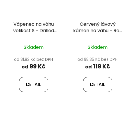
Vápenec na váhu
Červený lávový
velikost S - Drilled
kámen na váhu - Red
limestone 8-15 cm
lava
Skladem
Skladem
od 81,82 Kč bez DPH
od 98,35 Kč bez DPH
99 Kč
119 Kč
od
od
DETAIL
DETAIL