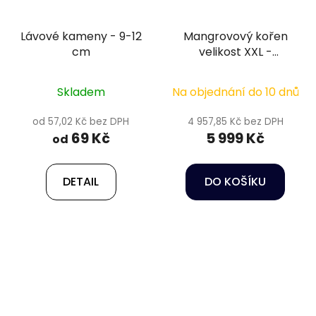
Lávové kameny - 9-12
Mangrovový kořen
cm
velikost XXL -
MANGROVE root 150
cm
Skladem
Na objednání do 10 dnů
od 57,02 Kč bez DPH
4 957,85 Kč bez DPH
69 Kč
5 999 Kč
od
DETAIL
DO KOŠÍKU