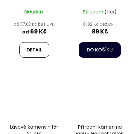
kg
Skladem
Skladem
(1 ks)
od 57,02 Kč bez DPH
81,82 Kč bez DPH
69 Kč
99 Kč
od
DETAIL
DO KOŠÍKU
Lávové kameny - 15-
Přírodní kámen na
20 cm
váhu - Happet Layers