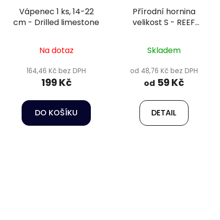
Vápenec 1 ks, 14-22
Přírodní hornina
cm - Drilled limestone
velikost S - REEF
ROCK 9-12 cm
Na dotaz
Skladem
164,46 Kč bez DPH
od 48,76 Kč bez DPH
199 Kč
59 Kč
od
DO KOŠÍKU
DETAIL