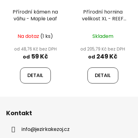
Přírodní kámen na
Přírodní hornina
váhu - Maple Leaf
velikost XL - REEF
ROCK 25-35 cm
Na dotaz
(1 ks)
Skladem
od 48,76 Kč bez DPH
od 205,79 Kč bez DPH
59 Kč
249 Kč
od
od
DETAIL
DETAIL
Z
á
Kontakt
p
a
info
@
jezirkakezoj.cz
t