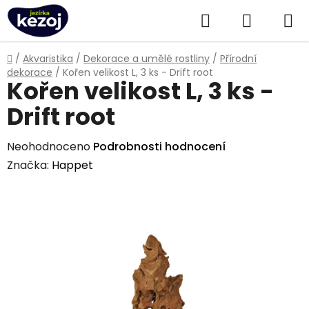
Přejít
Hledat
NÁKUPN
na
obsah
KOŠÍK
Domů
/
Akvaristika
/
Dekorace a umělé rostliny
/
Přírodní
dekorace
/
Kořen velikost L, 3 ks - Drift root
Kořen velikost L, 3 ks -
Drift root
Průměrné
Neohodnoceno
Podrobnosti hodnocení
hodnocení
Značka:
Happet
produktu
je
0,0
z
5
hvězdiček.