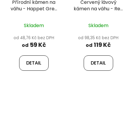
Přírodní kámen na
Červený lávový
váhu - Happet Grey
kámen na váhu - Red
Mountain Stone
lava
Skladem
Skladem
od 48,76 Kč bez DPH
od 98,35 Kč bez DPH
59 Kč
119 Kč
od
od
DETAIL
DETAIL