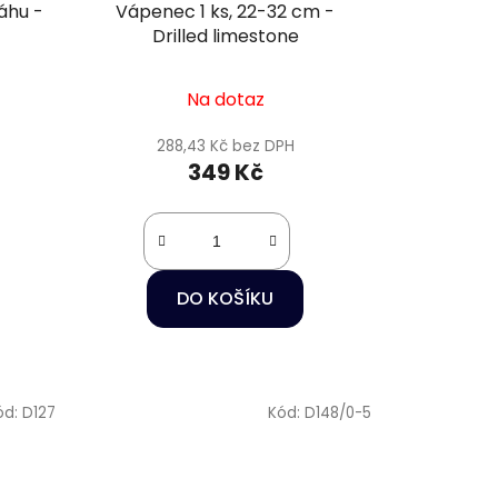
áhu -
Vápenec 1 ks, 22-32 cm -
Drilled limestone
Na dotaz
288,43 Kč bez DPH
349 Kč
DO KOŠÍKU
ód:
D127
Kód:
D148/0-5