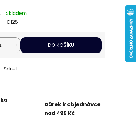
Skladem
D128
DO KOŠÍKU
Sdílet
uka
Dárek k objednávce
nad 499 Kč