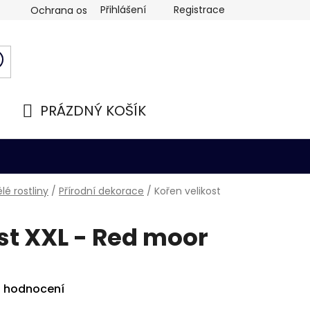
Přihlášení
Registrace
Ochrana osobních údajů
PRÁZDNÝ KOŠÍK
NÁKUPNÍ
KOŠÍK
é rostliny
/
Přírodní dekorace
/
Kořen velikost
st XXL - Red moor
i hodnocení