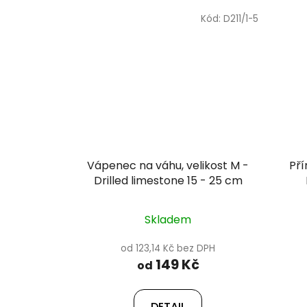
Kód:
D211/1-5
Vápenec na váhu, velikost M -
Pří
Drilled limestone 15 - 25 cm
Skladem
od 123,14 Kč bez DPH
149 Kč
od
DETAIL