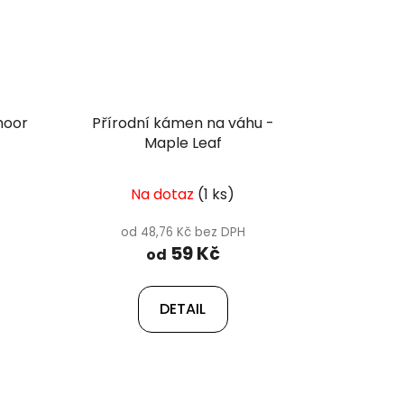
moor
Přírodní kámen na váhu -
Maple Leaf
Na dotaz
(1 ks)
od 48,76 Kč bez DPH
59 Kč
od
DETAIL