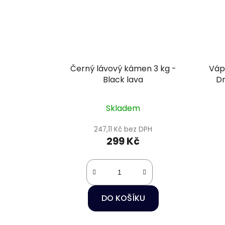
Černý lávový kámen 3 kg -
Váp
Black lava
Dr
Skladem
247,11 Kč bez DPH
299 Kč
DO KOŠÍKU