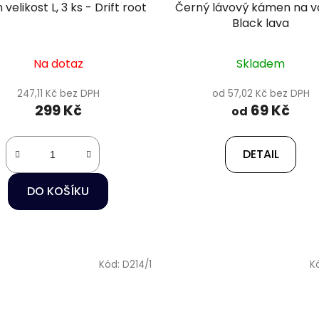
velikost L, 3 ks - Drift root
Černý lávový kámen na v
Black lava
Na dotaz
Skladem
247,11 Kč bez DPH
od 57,02 Kč bez DPH
299 Kč
69 Kč
od
DETAIL
DO KOŠÍKU
Kód:
D214/1
K