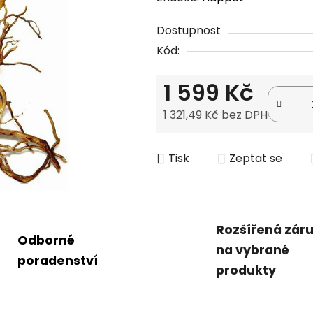
produktu
Dostupnost
je
Kód:
0,0
z
1 599 Kč
5
hvězdiček.
1 321,49 Kč bez DPH
Měrná cena:
Tisk
Zeptat se
Rozšířená zár
Odborné
na vybrané
poradenství
produkty