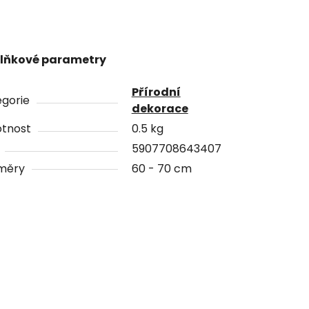
lňkové parametry
Přírodní
gorie
dekorace
tnost
0.5 kg
5907708643407
měry
60 - 70 cm