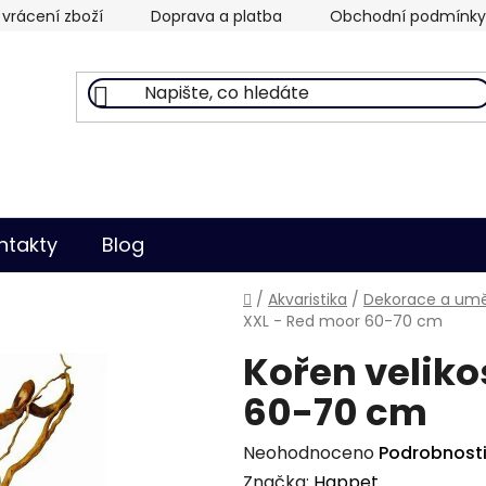
vrácení zboží
Doprava a platba
Obchodní podmínky
ntakty
Blog
Domů
/
Akvaristika
/
Dekorace a uměl
XXL - Red moor 60-70 cm
Kořen veliko
60-70 cm
Průměrné
Neohodnoceno
Podrobnost
hodnocení
Značka:
Happet