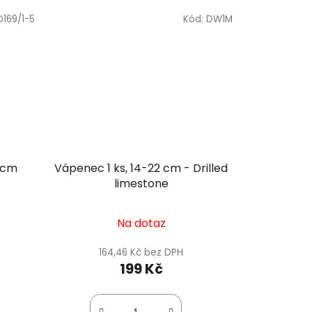
D169/1-5
Kód:
DW1M
 cm
Vápenec 1 ks, 14-22 cm - Drilled
limestone
Na dotaz
164,46 Kč bez DPH
199 Kč