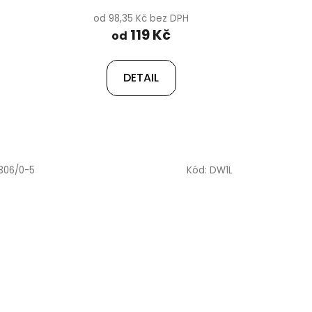
od 98,35 Kč bez DPH
119 Kč
od
DETAIL
306/0-5
Kód:
DW1L