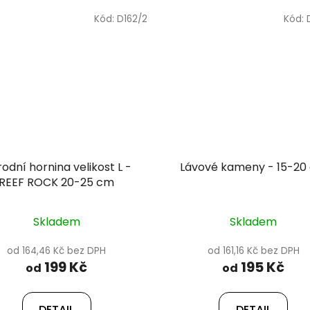
Kód:
D162/2
Kód:
rodní hornina velikost L -
Lávové kameny - 15-20
REEF ROCK 20-25 cm
Skladem
Skladem
od 164,46 Kč bez DPH
od 161,16 Kč bez DPH
199 Kč
195 Kč
od
od
DETAIL
DETAIL