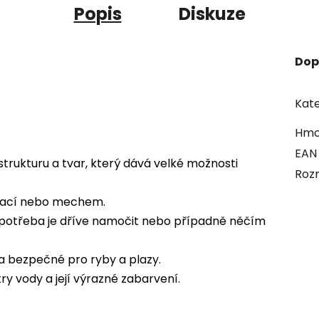
Popis
Diskuze
Dop
Kate
Hmo
EAN
strukturu a tvar, který dává velké možnosti
Roz
tací nebo mechem.
e potřeba je dříve namočit nebo případně něčím
la bezpečné pro ryby a plazy.
ry vody a její výrazné zabarvení.