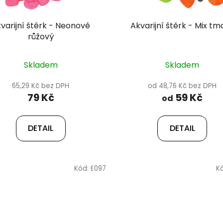
varijní štěrk - Neonově
Akvarijní štěrk - Mix tm
růžový
Skladem
Skladem
65,29 Kč bez DPH
od 48,76 Kč bez DPH
79 Kč
59 Kč
od
DETAIL
DETAIL
Kód:
E097
K