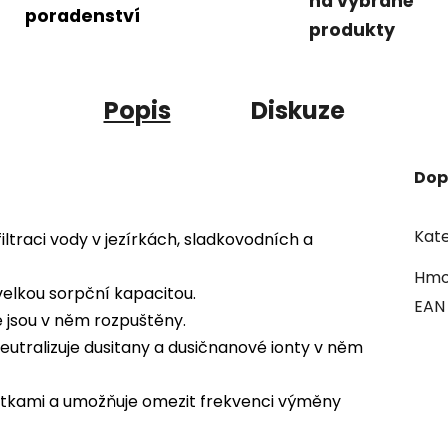
na vybrané
poradenství
produkty
Popis
Diskuze
Dop
Kate
filtraci vody v jezírkách, sladkovodních a
Hmo
 velkou sorpční kapacitou.
EAN
é jsou v něm rozpuštěny.
eutralizuje dusitany a dusičnanové ionty v něm
látkami a umožňuje omezit frekvenci výměny