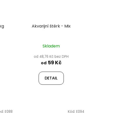
kg
Akvarijní štěrk - Mix
Skladem
od 48,76 Kč bez DPH
59 Kč
od
DETAIL
ód:
E088
Kód:
E094