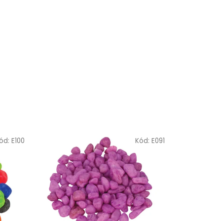
ód:
E100
Kód:
E091