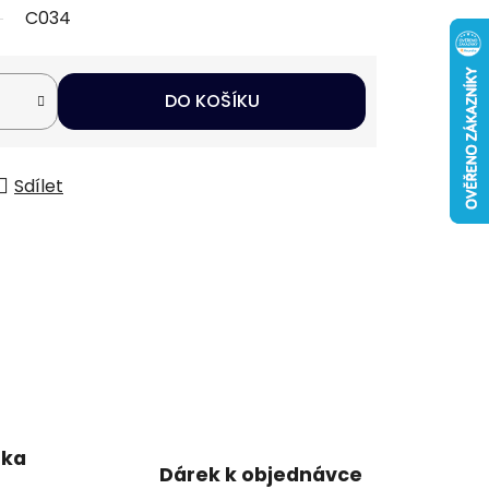
C034
DO KOŠÍKU
Sdílet
uka
Dárek k objednávce