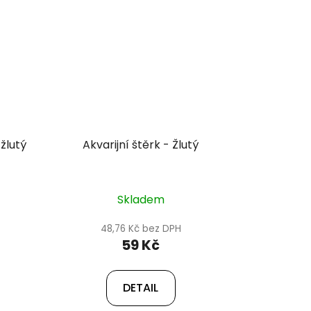
žlutý
Akvarijní štěrk - Žlutý
Skladem
48,76 Kč bez DPH
59 Kč
DETAIL