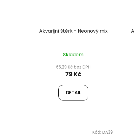
Akvarijní štěrk - Neonový mix
A
Skladem
65,29 Kč bez DPH
79 Kč
DETAIL
Kód:
DA39