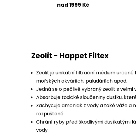
nad 1999 Kč
Zeolit - Happet Filtex
Zeolit je unikátní filtrační médium určené 
mořských akváriích, paludáriích apod.
Jedná se o pečlivě vybraný zeolit s velmi
Absorbuje toxické sloučeniny dusíku, kter
Zachycuje amoniak z vody a také váže a n
rozpuštěné.
Chrání ryby před škodlivými dusíkatými 
vody.