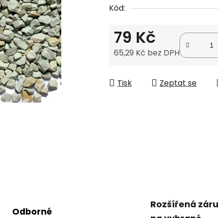
Kód:
0,0
z
79 Kč
5
hvězdiček.
65,29 Kč bez DPH
Měrná cena:
Tisk
Zeptat se
Rozšířená zár
Odborné