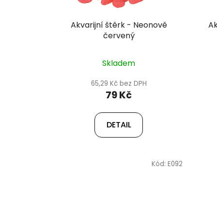
Akvarijní štěrk - Neonově
Ak
červený
Skladem
65,29 Kč bez DPH
79 Kč
DETAIL
Kód:
E092