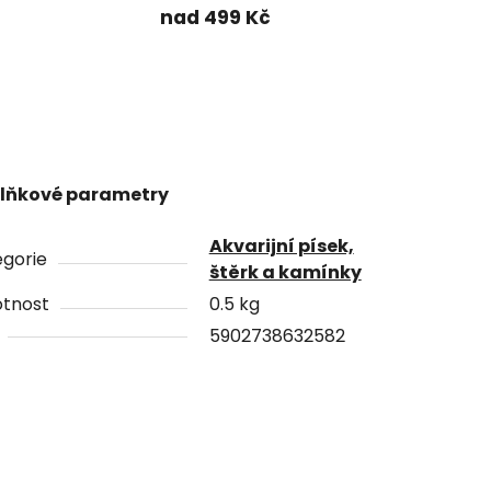
nad 499 Kč
lňkové parametry
Akvarijní písek,
gorie
štěrk a kamínky
tnost
0.5 kg
5902738632582