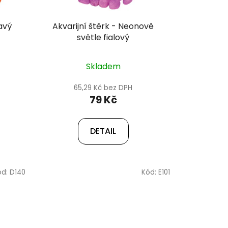
avý
Akvarijní štěrk - Neonově
světle fialový
Skladem
65,29 Kč bez DPH
79 Kč
DETAIL
ód:
D140
Kód:
E101