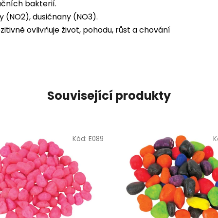
čních bakterií.
y (NO2), dusičnany (NO3).
tivně ovlivňuje život, pohodu, růst a chování
Související produkty
Kód:
E089
K