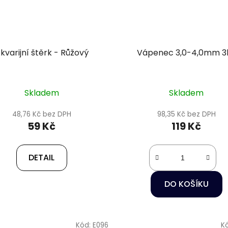
kvarijní štěrk - Růžový
Vápenec 3,0-4,0mm 3
Skladem
Skladem
48,76 Kč bez DPH
98,35 Kč bez DPH
59 Kč
119 Kč
DETAIL
DO KOŠÍKU
Kód:
E096
K