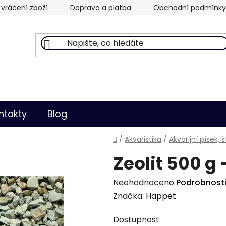
vrácení zboží
Doprava a platba
Obchodní podmínky
ntakty
Blog
Domů
/
Akvaristika
/
Akvarijní písek,
Zeolit 500 g 
Průměrné
Neohodnoceno
Podrobnost
hodnocení
Značka:
Happet
produktu
Dostupnost
je