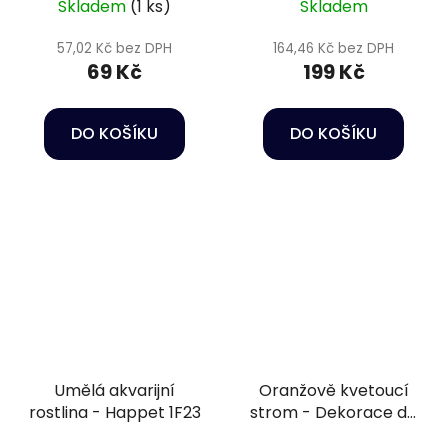
Skladem
(1 ks)
Skladem
57,02 Kč bez DPH
164,46 Kč bez DPH
69 Kč
199 Kč
DO KOŠÍKU
DO KOŠÍKU
Umělá akvarijní
Oranžově kvetoucí
rostlina - Happet 1F23
strom - Dekorace do
akvária