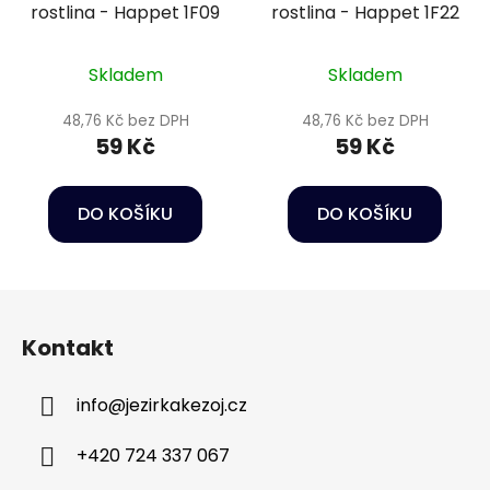
rostlina - Happet 1F09
rostlina - Happet 1F22
Skladem
Skladem
48,76 Kč bez DPH
48,76 Kč bez DPH
59 Kč
59 Kč
DO KOŠÍKU
DO KOŠÍKU
Z
á
Kontakt
p
a
info
@
jezirkakezoj.cz
t
í
+420 724 337 067