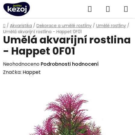
Přejít
Hledat
NÁKUPN
na
obsah
KOŠÍK
Domů
/
Akvaristika
/
Dekorace a umělé rostliny
/
Umělé rostliny
/
Umělá akvarijní rostlina - Happet 0F01
Umělá akvarijní rostlina
- Happet 0F01
Průměrné
Neohodnoceno
Podrobnosti hodnocení
hodnocení
Značka:
Happet
produktu
je
0,0
z
5
hvězdiček.