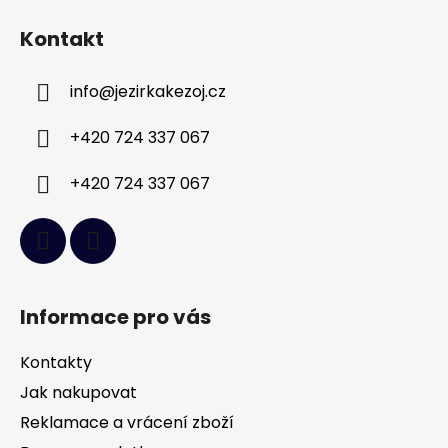
á
Kontakt
p
a
info
@
jezirkakezoj.cz
t
í
+420 724 337 067
+420 724 337 067
Informace pro vás
Kontakty
Jak nakupovat
Reklamace a vrácení zboží