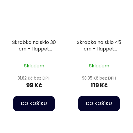
Škrabka na sklo 30
Škrabka na sklo 45
cm - Happet
cm - Happet
Aquarium cleaning
Aquarium cleaning
scraper
scraper
Skladem
Skladem
81,82 Kč bez DPH
98,35 Kč bez DPH
99 Kč
119 Kč
DO KOŠÍKU
DO KOŠÍKU