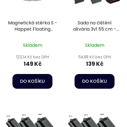
Magnetická stěrka S -
Sada na čištění
Happet Floating
akvária 3v1 55 cm -
magnetic cleaner
Happet Aquarium
cleaning set
Skladem
Skladem
123,14 Kč bez DPH
114,88 Kč bez DPH
149 Kč
139 Kč
DO KOŠÍKU
DO KOŠÍKU