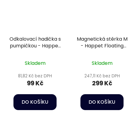
Odkalovací hadička s
Magnetická stěrka M
pumpičkou - Happet
- Happet Floating
Vacuum gravel
magnetic cleaner
cleaner
Skladem
Skladem
81,82 Kč bez DPH
247,11 Kč bez DPH
99 Kč
299 Kč
DO KOŠÍKU
DO KOŠÍKU