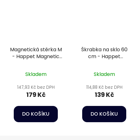
Magnetická stěrka M
Škrabka na sklo 60
- Happet Magnetic
cm - Happet
Cleaner
Aquarium cleaning
scraper
Skladem
Skladem
147,93 Kč bez DPH
114,88 Kč bez DPH
179 Kč
139 Kč
DO KOŠÍKU
DO KOŠÍKU
Z