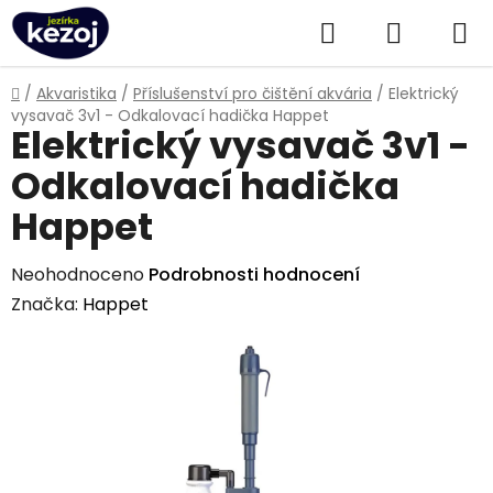
Přejít
Hledat
NÁKUPN
na
obsah
KOŠÍK
Domů
/
Akvaristika
/
Příslušenství pro čištění akvária
/
Elektrický
vysavač 3v1 - Odkalovací hadička Happet
Elektrický vysavač 3v1 -
Odkalovací hadička
Happet
Průměrné
Neohodnoceno
Podrobnosti hodnocení
hodnocení
Značka:
Happet
produktu
je
0,0
z
5
hvězdiček.