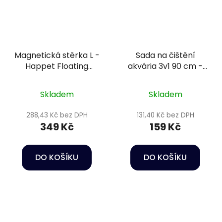
Magnetická stěrka L -
Sada na čištění
Happet Floating
akvária 3v1 90 cm -
magnetic cleaner
Happet Aquarium
cleaning set
Skladem
Skladem
288,43 Kč bez DPH
131,40 Kč bez DPH
349 Kč
159 Kč
DO KOŠÍKU
DO KOŠÍKU