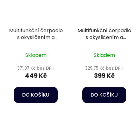
Multifunkční čerpadlo
Multifunkční čerpadlo
s okysličením a
s okysličením a
houbou - Happet
houbou - Happet
Power head HC03
Power head HC02
Skladem
Skladem
371,07 Kč bez DPH
329,75 Kč bez DPH
449 Kč
399 Kč
DO KOŠÍKU
DO KOŠÍKU