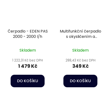
Čerpadlo - EDEN PAS
Multifunkční čerpadlo
2000 - 2000 l/h
s okysličením a
houbou - Happet
Power head HC01
Skladem
Skladem
1 222,31 Kč bez DPH
288,43 Kč bez DPH
1 479 Kč
349 Kč
DO KOŠÍKU
DO KOŠÍKU