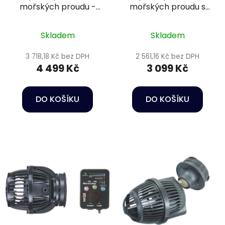
mořských proudu -
mořských proudu s
Happet Wave maker
regulací - Happet
CP-120
Wave maker RW 15
Skladem
Skladem
3 718,18 Kč bez DPH
2 561,16 Kč bez DPH
4 499 Kč
3 099 Kč
DO KOŠÍKU
DO KOŠÍKU