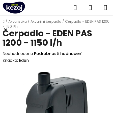
Přejít
Hledat
NÁKUPN
na
obsah
KOŠÍK
Domů
/
Akvaristika
/
Akvarijní čerpadla
/
Čerpadlo - EDEN PAS 1200
- 1150 l/h
Čerpadlo - EDEN PAS
1200 - 1150 l/h
Průměrné
Neohodnoceno
Podrobnosti hodnocení
hodnocení
Značka:
Eden
produktu
je
0,0
z
5
hvězdiček.