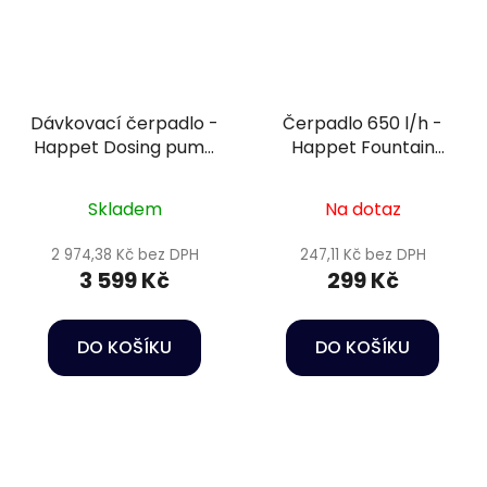
Dávkovací čerpadlo -
Čerpadlo 650 l/h -
Happet Dosing pump
Happet Fountain
DP4
pump FA-650
Skladem
Na dotaz
2 974,38 Kč bez DPH
247,11 Kč bez DPH
3 599 Kč
299 Kč
DO KOŠÍKU
DO KOŠÍKU