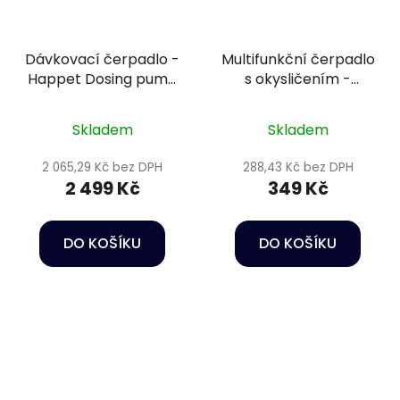
Dávkovací čerpadlo -
Multifunkční čerpadlo
Happet Dosing pump
s okysličením -
DP2
Happet Power head
HC02
Skladem
Skladem
2 065,29 Kč bez DPH
288,43 Kč bez DPH
2 499 Kč
349 Kč
DO KOŠÍKU
DO KOŠÍKU