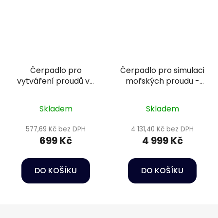
Čerpadlo pro
Čerpadlo pro simulaci
vytváření proudů ve
mořských proudu -
vodě - Oase
Happet Wave maker
StreamMax Classic
CP-150
Skladem
Skladem
2000
577,69 Kč bez DPH
4 131,40 Kč bez DPH
699 Kč
4 999 Kč
DO KOŠÍKU
DO KOŠÍKU
Z