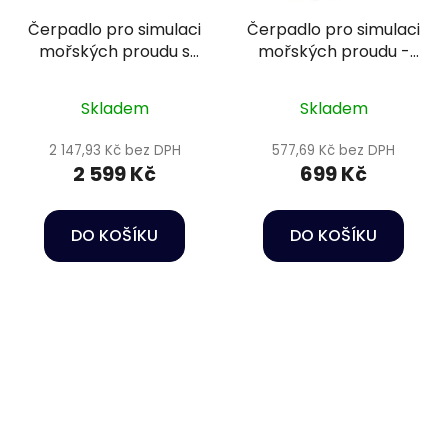
Čerpadlo pro simulaci
Čerpadlo pro simulaci
mořských proudu s
mořských proudu -
regulací - Happet
Happet Wave maker
Wave maker RW 8
JVP-1
Skladem
Skladem
2 147,93 Kč bez DPH
577,69 Kč bez DPH
2 599 Kč
699 Kč
DO KOŠÍKU
DO KOŠÍKU