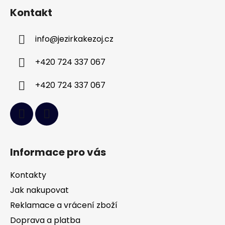
á
Kontakt
p
a
info
@
jezirkakezoj.cz
t
í
+420 724 337 067
+420 724 337 067
Informace pro vás
Kontakty
Jak nakupovat
Reklamace a vrácení zboží
Doprava a platba