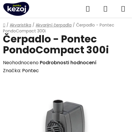
Přejít
Hledat
NÁKUPN
na
obsah
KOŠÍK
Domů
/
Akvaristika
/
Akvarijní čerpadla
/
Čerpadlo - Pontec
PondoCompact 300i
Čerpadlo - Pontec
PondoCompact 300i
Průměrné
Neohodnoceno
Podrobnosti hodnocení
hodnocení
Značka:
Pontec
produktu
je
0,0
z
5
hvězdiček.