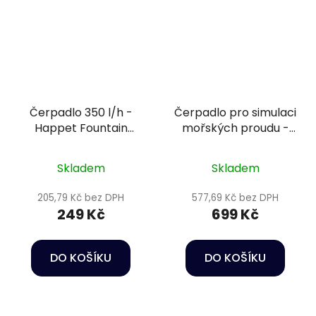
Čerpadlo 350 l/h -
Čerpadlo pro simulaci
Happet Fountain
mořských proudu -
pump FA-350
Happet Wave maker
JVP-1
Skladem
Skladem
205,79 Kč bez DPH
577,69 Kč bez DPH
249 Kč
699 Kč
DO KOŠÍKU
DO KOŠÍKU