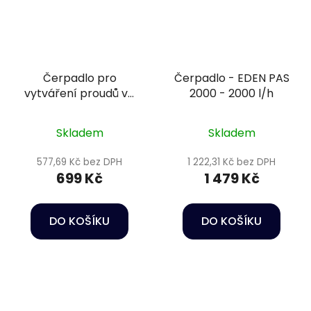
Čerpadlo pro
Čerpadlo - EDEN PAS
vytváření proudů ve
2000 - 2000 l/h
vodě - Oase
StreamMax Classic
Skladem
Skladem
2000
577,69 Kč bez DPH
1 222,31 Kč bez DPH
699 Kč
1 479 Kč
DO KOŠÍKU
DO KOŠÍKU