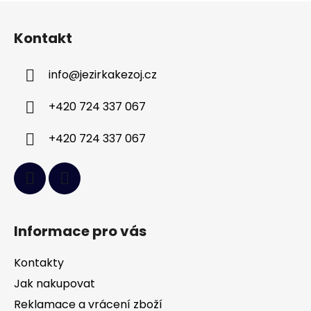
Z
á
Kontakt
p
a
info
@
jezirkakezoj.cz
t
í
+420 724 337 067
+420 724 337 067
Informace pro vás
Kontakty
Jak nakupovat
Reklamace a vrácení zboží