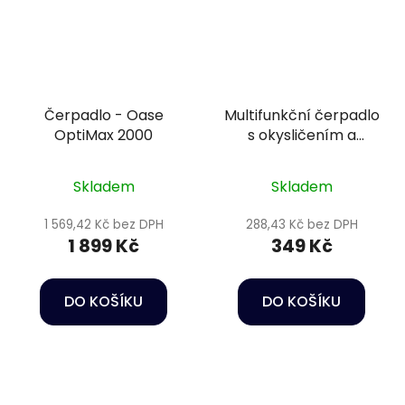
Čerpadlo - Oase
Multifunkční čerpadlo
OptiMax 2000
s okysličením a
houbou - Happet
Power head HC01
Skladem
Skladem
1 569,42 Kč bez DPH
288,43 Kč bez DPH
1 899 Kč
349 Kč
DO KOŠÍKU
DO KOŠÍKU