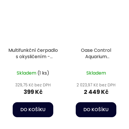
Multifunkční čerpadlo
Oase Control
s okysličením -
Aquarium
Happet Power head
Transformer 120 W
HC03
Skladem
(1 ks)
Skladem
329,75 Kč bez DPH
2 023,97 Kč bez DPH
399 Kč
2 449 Kč
DO KOŠÍKU
DO KOŠÍKU