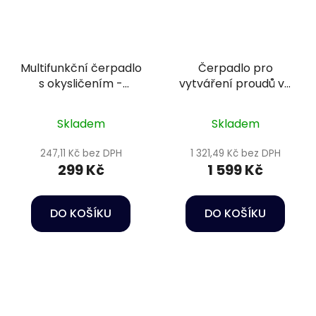
Multifunkční čerpadlo
Čerpadlo pro
s okysličením -
vytváření proudů ve
Happet Power head
vodě - Oase
HC01
StreamMax Classic
Skladem
Skladem
4000
247,11 Kč bez DPH
1 321,49 Kč bez DPH
299 Kč
1 599 Kč
DO KOŠÍKU
DO KOŠÍKU