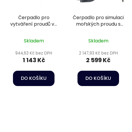
Čerpadlo pro
Čerpadlo pro simulaci
vytváření proudů ve
mořských proudu s
vodě - Oase
regulací - Happet
StreamMax Premium
Wave maker RW 8
Skladem
Skladem
2000
944,63 Kč bez DPH
2 147,93 Kč bez DPH
1 143 Kč
2 599 Kč
DO KOŠÍKU
DO KOŠÍKU