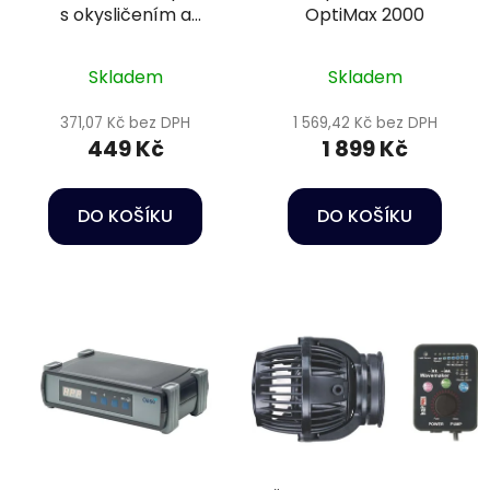
s okysličením a
OptiMax 2000
houbou - Happet
Power head HC03
Skladem
Skladem
371,07 Kč bez DPH
1 569,42 Kč bez DPH
449 Kč
1 899 Kč
DO KOŠÍKU
DO KOŠÍKU