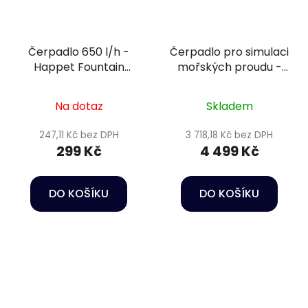
Čerpadlo 650 l/h -
Čerpadlo pro simulaci
Happet Fountain
mořských proudu -
pump FA-650
Happet Wave maker
CP-120
Na dotaz
Skladem
247,11 Kč bez DPH
3 718,18 Kč bez DPH
299 Kč
4 499 Kč
DO KOŠÍKU
DO KOŠÍKU