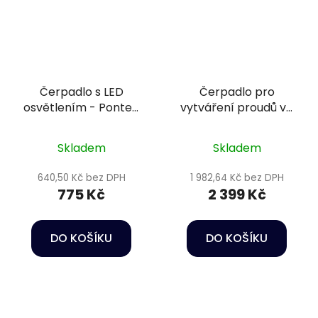
Čerpadlo s LED
Čerpadlo pro
osvětlením - Pontec
vytváření proudů ve
PondoCompact 300iL
vodě - Oase
StreamMax Premium
Skladem
Skladem
5000
640,50 Kč bez DPH
1 982,64 Kč bez DPH
775 Kč
2 399 Kč
DO KOŠÍKU
DO KOŠÍKU