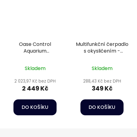
Oase Control
Multifunkční čerpadlo
Aquarium
s okysličením -
Transformer 120 W
Happet Power head
HC02
Skladem
Skladem
2 023,97 Kč bez DPH
288,43 Kč bez DPH
2 449 Kč
349 Kč
DO KOŠÍKU
DO KOŠÍKU
Z