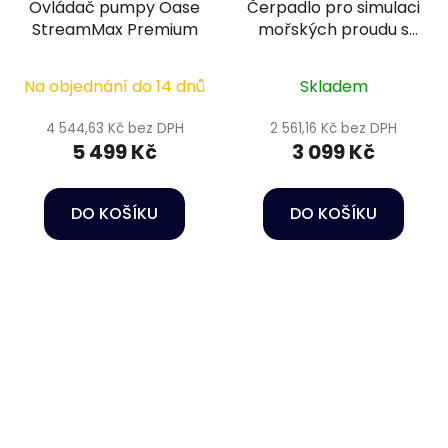
Ovládač pumpy Oase
Čerpadlo pro simulaci
StreamMax Premium
mořských proudu s
regulací - Happet
Wave maker RW 15
Na objednání do 14 dnů
Skladem
4 544,63 Kč bez DPH
2 561,16 Kč bez DPH
5 499 Kč
3 099 Kč
DO KOŠÍKU
DO KOŠÍKU