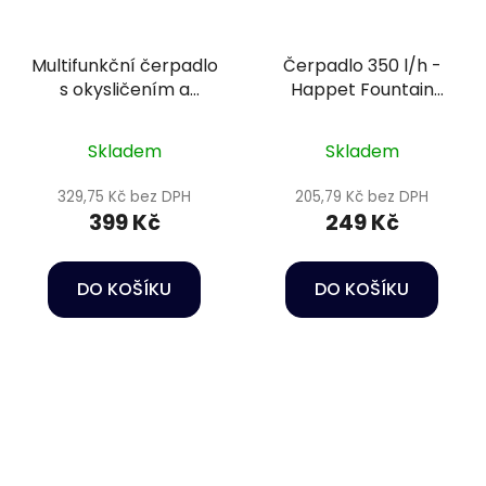
Multifunkční čerpadlo
Čerpadlo 350 l/h -
s okysličením a
Happet Fountain
houbou - Happet
pump FA-350
Power head HC02
Skladem
Skladem
329,75 Kč bez DPH
205,79 Kč bez DPH
399 Kč
249 Kč
DO KOŠÍKU
DO KOŠÍKU