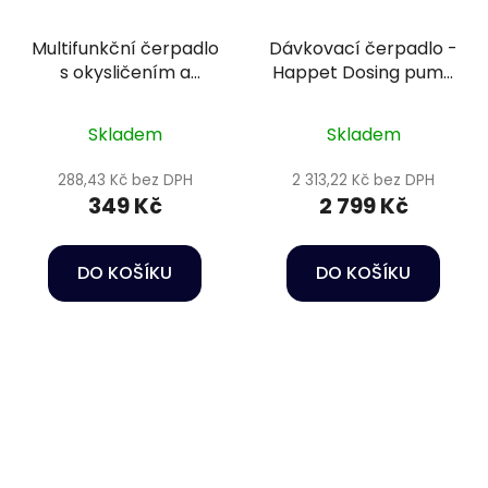
Multifunkční čerpadlo
Dávkovací čerpadlo -
s okysličením a
Happet Dosing pump
houbou - Happet
DP3
Power head HC01
Skladem
Skladem
288,43 Kč bez DPH
2 313,22 Kč bez DPH
349 Kč
2 799 Kč
DO KOŠÍKU
DO KOŠÍKU