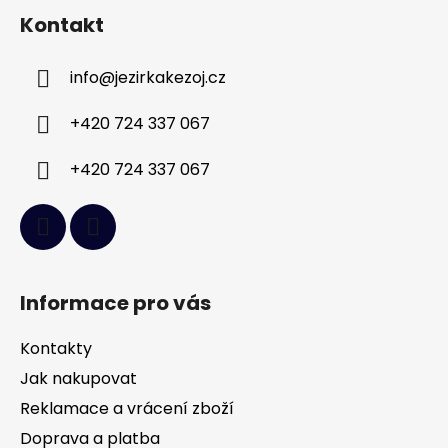
á
Kontakt
p
a
info
@
jezirkakezoj.cz
t
í
+420 724 337 067
+420 724 337 067
Informace pro vás
Kontakty
Jak nakupovat
Reklamace a vrácení zboží
Doprava a platba