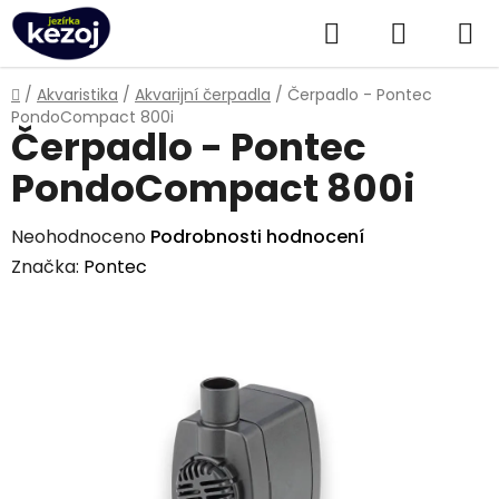
Přejít
Hledat
NÁKUPN
na
obsah
KOŠÍK
Domů
/
Akvaristika
/
Akvarijní čerpadla
/
Čerpadlo - Pontec
PondoCompact 800i
Čerpadlo - Pontec
PondoCompact 800i
Průměrné
Neohodnoceno
Podrobnosti hodnocení
hodnocení
Značka:
Pontec
produktu
je
0,0
z
5
hvězdiček.