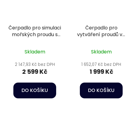
Čerpadlo pro simulaci
Čerpadlo pro
mořských proudu s
vytváření proudů ve
regulací - Happet
vodě - Oase
Wave maker RW 8
StreamMax Classic
Skladem
Skladem
5000
2 147,93 Kč bez DPH
1 652,07 Kč bez DPH
2 599 Kč
1 999 Kč
DO KOŠÍKU
DO KOŠÍKU