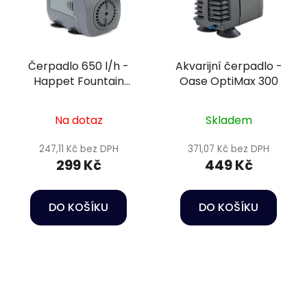
Čerpadlo 650 l/h -
Akvarijní čerpadlo -
Happet Fountain
Oase OptiMax 300
pump FA-650
Na dotaz
Skladem
247,11 Kč bez DPH
371,07 Kč bez DPH
299 Kč
449 Kč
DO KOŠÍKU
DO KOŠÍKU