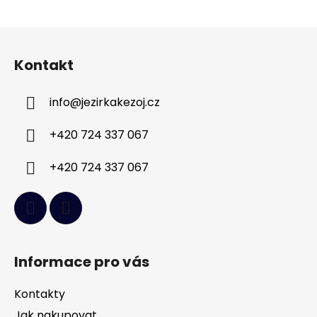
Z
á
Kontakt
p
a
info
@
jezirkakezoj.cz
t
í
+420 724 337 067
+420 724 337 067
Informace pro vás
Kontakty
Jak nakupovat