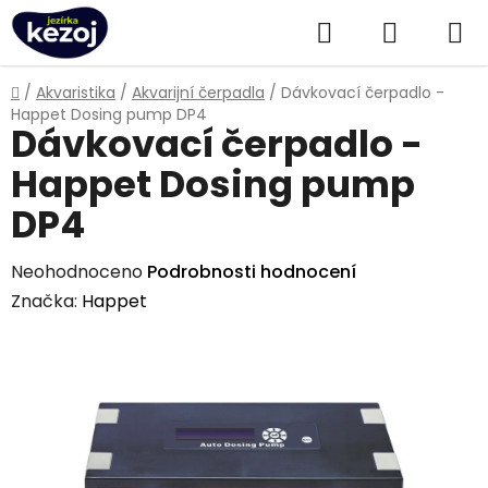
Přejít
Hledat
NÁKUPN
na
obsah
KOŠÍK
Domů
/
Akvaristika
/
Akvarijní čerpadla
/
Dávkovací čerpadlo -
Happet Dosing pump DP4
Dávkovací čerpadlo -
Happet Dosing pump
DP4
Průměrné
Neohodnoceno
Podrobnosti hodnocení
hodnocení
Značka:
Happet
produktu
je
0,0
z
5
hvězdiček.