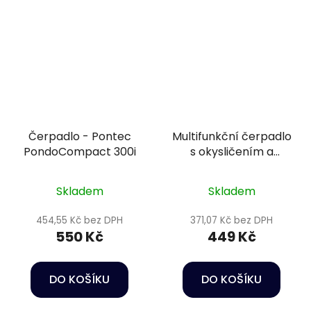
Čerpadlo - Pontec
Multifunkční čerpadlo
PondoCompact 300i
s okysličením a
houbou - Happet
Power head HC03
Skladem
Skladem
454,55 Kč bez DPH
371,07 Kč bez DPH
550 Kč
449 Kč
DO KOŠÍKU
DO KOŠÍKU