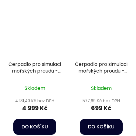
Čerpadlo pro simulaci
Čerpadlo pro simulaci
mořských proudu -
mořských proudu -
Happet Wave maker
Happet Wave maker
CP-150
JVP-1
Skladem
Skladem
4 131,40 Kč bez DPH
577,69 Kč bez DPH
4 999 Kč
699 Kč
DO KOŠÍKU
DO KOŠÍKU