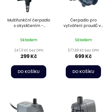
Multifunkční čerpadlo
Čerpadlo pro
s okysličením -
vytváření proudů ve
Happet Power head
vodě - Oase
HC01
StreamMax Classic
Skladem
Skladem
2000
247,11 Kč bez DPH
577,69 Kč bez DPH
299 Kč
699 Kč
DO KOŠÍKU
DO KOŠÍKU