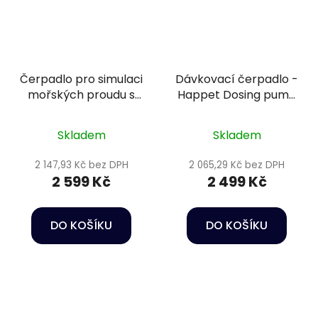
Čerpadlo pro simulaci
Dávkovací čerpadlo -
mořských proudu s
Happet Dosing pump
regulací - Happet
DP2
Wave maker RW 8
Skladem
Skladem
2 147,93 Kč bez DPH
2 065,29 Kč bez DPH
2 599 Kč
2 499 Kč
DO KOŠÍKU
DO KOŠÍKU