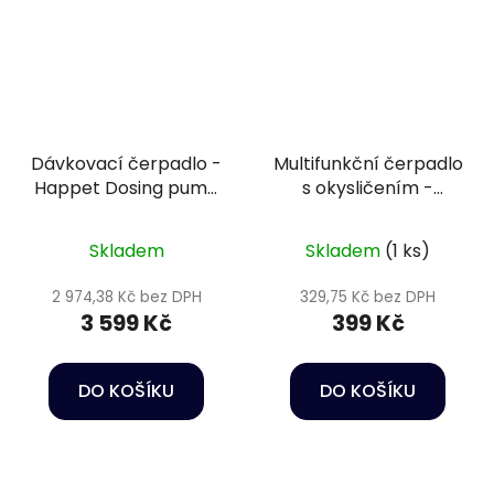
Dávkovací čerpadlo -
Multifunkční čerpadlo
Happet Dosing pump
s okysličením -
DP4
Happet Power head
HC03
Skladem
Skladem
(1 ks)
2 974,38 Kč bez DPH
329,75 Kč bez DPH
3 599 Kč
399 Kč
DO KOŠÍKU
DO KOŠÍKU