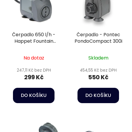
Čerpadlo 650 l/h -
Čerpadlo - Pontec
Happet Fountain
PondoCompact 300i
pump FA-650
Na dotaz
Skladem
247,11 Kč bez DPH
454,55 Kč bez DPH
299 Kč
550 Kč
DO KOŠÍKU
DO KOŠÍKU