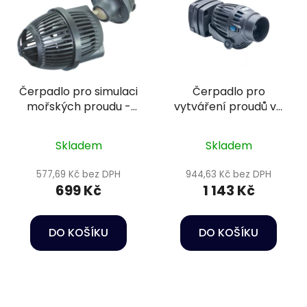
Čerpadlo pro simulaci
Čerpadlo pro
mořských proudu -
vytváření proudů ve
Happet Wave maker
vodě - Oase
JVP-1
StreamMax Premium
Skladem
Skladem
2000
577,69 Kč bez DPH
944,63 Kč bez DPH
699 Kč
1 143 Kč
DO KOŠÍKU
DO KOŠÍKU