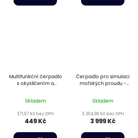
Multifunkční čerpadlo
Čerpadlo pro simulaci
s okysličením a
mořských proudu -
houbou - Happet
Happet Wave maker
Power head HC03
CP-90
Skladem
Skladem
371,07 Kč bez DPH
3 304,96 Kč bez DPH
449 Kč
3 999 Kč