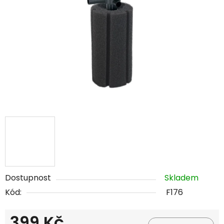
hvězdiček.
Dostupnost
Skladem
Kód:
F176
399 Kč