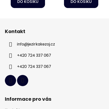
DO KOŠÍKU
DO KOŠÍKU
Z
á
Kontakt
p
a
info
@
jezirkakezoj.cz
t
í
+420 724 337 067
+420 724 337 067
Informace pro vás