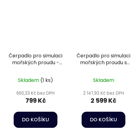
Čerpadlo pro simulaci
Čerpadlo pro simulaci
mořských proudu -
mořských proudu s
Happet Wave maker
regulací - Happet
JVP-2
Wave maker RW 8
Skladem
(1 ks)
Skladem
660,33 Kč bez DPH
2 147,93 Kč bez DPH
799 Kč
2 599 Kč
DO KOŠÍKU
DO KOŠÍKU