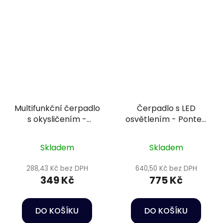
Multifunkční čerpadlo
Čerpadlo s LED
s okysličením -
osvětlením - Pontec
Happet Power head
PondoCompact 300iL
HC02
Skladem
Skladem
288,43 Kč bez DPH
640,50 Kč bez DPH
349 Kč
775 Kč
DO KOŠÍKU
DO KOŠÍKU