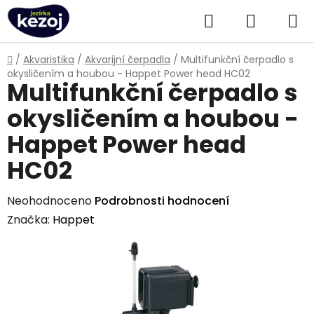
Přejít
Hledat
NÁKUPN
na
obsah
KOŠÍK
Domů
/
Akvaristika
/
Akvarijní čerpadla
/
Multifunkční čerpadlo s
okysličením a houbou - Happet Power head HC02
Multifunkční čerpadlo s
okysličením a houbou -
Happet Power head
HC02
Průměrné
Neohodnoceno
Podrobnosti hodnocení
hodnocení
Značka:
Happet
produktu
je
0,0
z
5