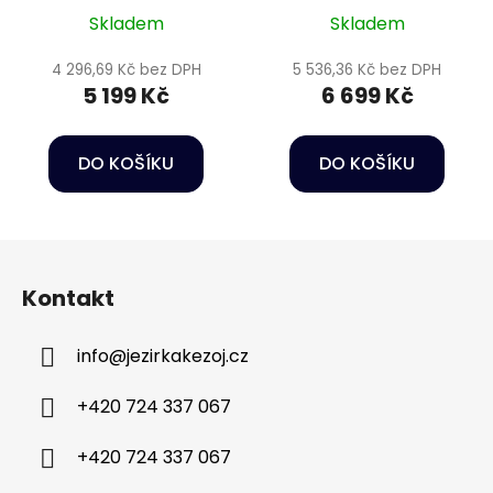
Skladem
Skladem
4 296,69 Kč bez DPH
5 536,36 Kč bez DPH
5 199 Kč
6 699 Kč
DO KOŠÍKU
DO KOŠÍKU
Z
á
Kontakt
p
a
info
@
jezirkakezoj.cz
t
í
+420 724 337 067
+420 724 337 067