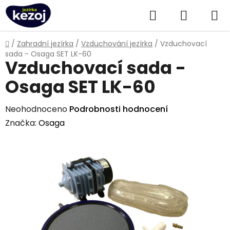
Přejít
Hledat
NÁKUPN
na
obsah
KOŠÍK
Domů
/
Zahradní jezírka
/
Vzduchování jezírka
/
Vzduchovací
sada - Osaga SET LK-60
Vzduchovací sada -
Osaga SET LK-60
Průměrné
Neohodnoceno
Podrobnosti hodnocení
hodnocení
Značka:
Osaga
produktu
je
0,0
z
5
hvězdiček.