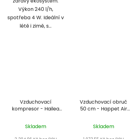
zdravý ekosystém.
Výkon 240 l/h,
spotřeba 4 W. Ideální v
létě i zimě, s...
Vzduchovací
Vzduchovací obruč
kompresor - Hailea
50 cm - Happet Air
ACO 500 - 16800L/h
diffuser
Skladem
Skladem