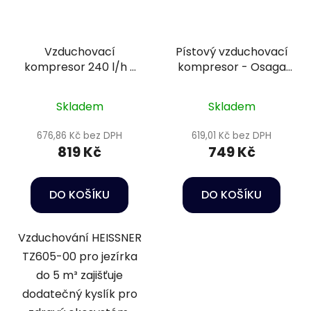
Vzduchovací
Pístový vzduchovací
kompresor 240 l/h s
kompresor - Osaga
regulací průtoku -
LK 35
Heissner TZ605-00
Skladem
Skladem
676,86 Kč bez DPH
619,01 Kč bez DPH
819 Kč
749 Kč
DO KOŠÍKU
DO KOŠÍKU
Vzduchování HEISSNER
TZ605-00 pro jezírka
do 5 m³ zajišťuje
dodatečný kyslík pro