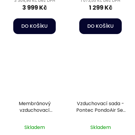
3 304,96 Kč bez DPH
1 073,55 Kč bez DPH
3 999 Kč
1 299 Kč
DO KOŠÍKU
DO KOŠÍKU
Membránový
Vzduchovací sada -
vzduchovací
Pontec PondoAir Set
kompresor - Osaga
200
MK-30
Skladem
Skladem