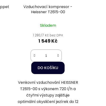
appet
Vzduchovací kompresor -
Heissner TZ615-00
Skladem
1 280,17 Kč bez DPH
1 549 Kč
DO KOŠÍKU
Venkovní vzduchování HEISSNER
TZ615-00 s výkonem 720 l/h a
čtyřmi výstupy zajišťuje
optimální okysličení jezírek do 12