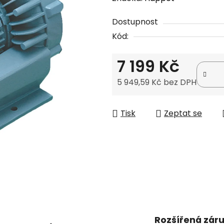
produktu
Dostupnost
je
Kód:
0,0
z
7 199 Kč
5
hvězdiček.
5 949,59 Kč bez DPH
Měrná cena:
Tisk
Zeptat se
Rozšířená zár