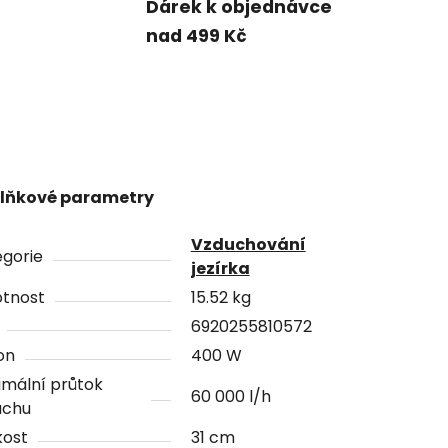
Dárek k objednávce
nad 499 Kč
lňkové parametry
Vzduchování
gorie
jezírka
tnost
15.52 kg
6920255810572
on
400 W
mální průtok
60 000 l/h
uchu
kost
31 cm