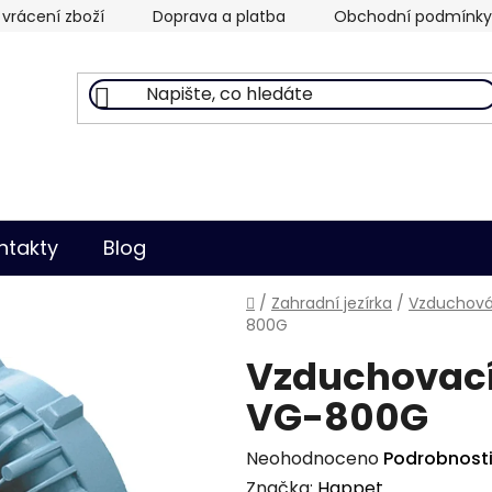
vrácení zboží
Doprava a platba
Obchodní podmínky
ntakty
Blog
Domů
/
Zahradní jezírka
/
Vzduchován
800G
Vzduchovací
VG-800G
Průměrné
Neohodnoceno
Podrobnost
hodnocení
Značka:
Happet