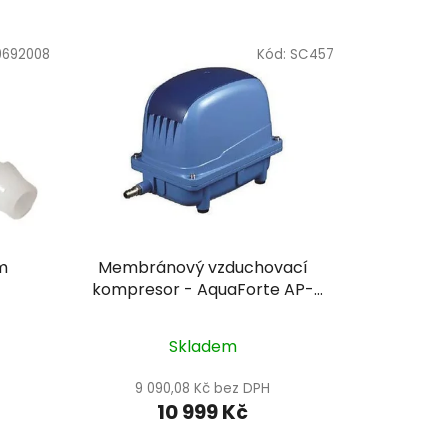
0692008
Kód:
SC457
m
Membránový vzduchovací
kompresor - AquaForte AP-
200
Skladem
9 090,08 Kč bez DPH
10 999 Kč