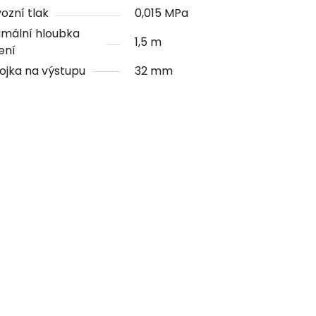
ozní tlak
0,015 MPa
imální hloubka
1,5 m
ení
ojka na výstupu
32 mm