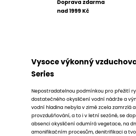
Doprava zdarma
nad 1999 Kč
Vysoce výkonný vzduchova
Series
Nepostradatelnou podmínkou pro přežití ryb
dostatečného okysličení vodní nádrže a výměn
vodní hladina nebyla v zimě zcela zamrzlá
provzdušňování, a to i v letní sezóně, se do
absenci okysličení odumírá vegetace, na d
amonifikačním procesům, denitrifikaci a tvo