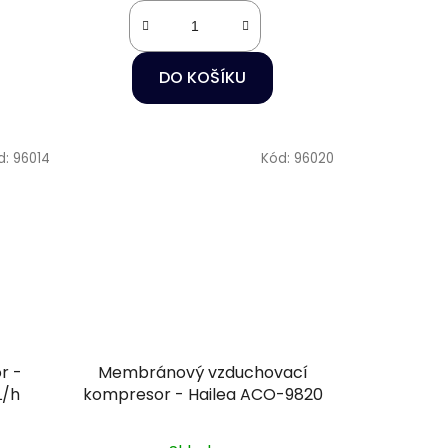
DO KOŠÍKU
d:
96014
Kód:
96020
r -
Membránový vzduchovací
L/h
kompresor - Hailea ACO-9820