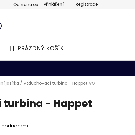
Přihlášení
Registrace
Ochrana osobních údajů
PRÁZDNÝ KOŠÍK
NÁKUPNÍ
KOŠÍK
í jezírka
/
Vzduchovací turbína - Happet VG-
 turbína - Happet
i hodnocení