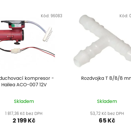
Kód:
96083
Kód:
duchovací kompresor -
Rozdvojka T 8/8/8 m
Hailea ACO-007 12V
Skladem
Skladem
1 817,36 Kč bez DPH
53,72 Kč bez DPH
2 199 Kč
65 Kč