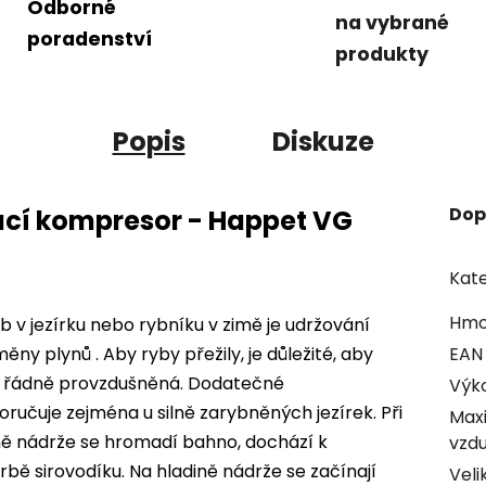
Odborné
na vybrané
poradenství
produkty
Popis
Diskuze
Dop
cí kompresor - Happet VG
Kate
Hmo
 v jezírku nebo rybníku v zimě je udržování
y plynů . Aby ryby přežily, je důležité, aby
EAN
 a řádně provzdušněná. Dodatečné
Výk
poručuje zejména u silně zarybněných jezírek. Při
Maxi
ně nádrže se hromadí bahno, dochází k
vzd
rbě sirovodíku. Na hladině nádrže se začínají
Veli