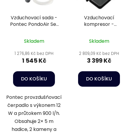
Vzduchovací sada -
Vzduchovací
Pontec PondoAir Set
kompresor -
900
SuperFish KOI FLOW
60
Skladem
Skladem
1 276,86 Kč bez DPH
2 809,09 Kč bez DPH
1 545 Kč
3 399 Kč
DO KOŠÍKU
DO KOŠÍKU
Pontec provzdušňovací
čerpadlo s výkonem 12
W a průtokem 900 l/h.
Obsahuje 2× 5 m
hadice, 2 kameny a