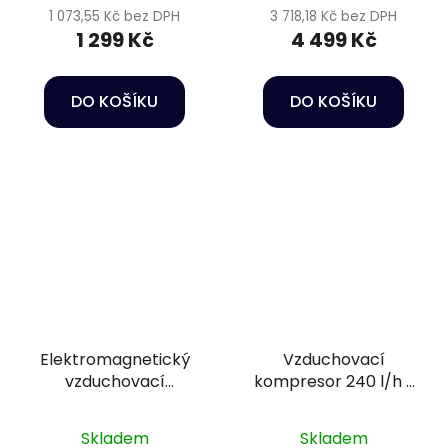
1 073,55 Kč bez DPH
3 718,18 Kč bez DPH
1 299 Kč
4 499 Kč
DO KOŠÍKU
DO KOŠÍKU
Elektromagnetický
Vzduchovací
vzduchovací
kompresor 240 l/h s
kompresor - Hailea
regulací průtoku -
ACO-70
Heissner TZ605-00
Skladem
Skladem