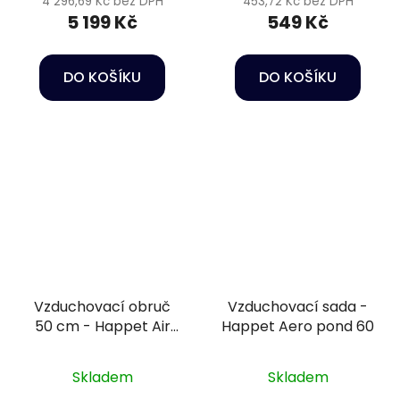
4 296,69 Kč bez DPH
453,72 Kč bez DPH
5 199 Kč
549 Kč
DO KOŠÍKU
DO KOŠÍKU
Vzduchovací obruč
Vzduchovací sada -
50 cm - Happet Air
Happet Aero pond 60
diffuser
Skladem
Skladem