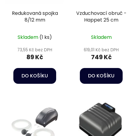
Redukovaná spojka
Vzduchovací obruč -
8/12 mm
Happet 25 cm
Skladem
(1 ks)
Skladem
73,55 Kč bez DPH
619,01 Kč bez DPH
89 Kč
749 Kč
DO KOŠÍKU
DO KOŠÍKU