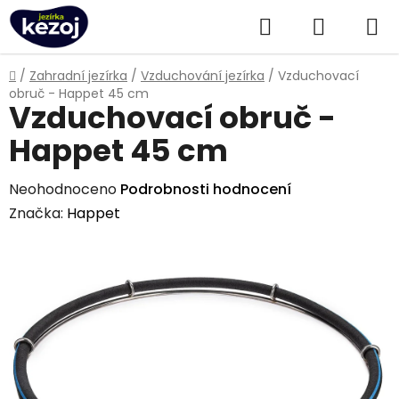
Přejít
Hledat
NÁKUPN
na
obsah
KOŠÍK
Domů
/
Zahradní jezírka
/
Vzduchování jezírka
/
Vzduchovací
obruč - Happet 45 cm
Vzduchovací obruč -
Happet 45 cm
Průměrné
Neohodnoceno
Podrobnosti hodnocení
hodnocení
Značka:
Happet
produktu
je
0,0
z
5
hvězdiček.