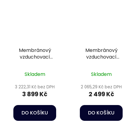
Membránový
Membránový
vzduchovací
vzduchovací
kompresor - Hailea
kompresor - Hailea
HAP-80
ACO-9820
Skladem
Skladem
3 222,31 Kč bez DPH
2 065,29 Kč bez DPH
3 899 Kč
2 499 Kč
DO KOŠÍKU
DO KOŠÍKU