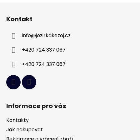
Z
á
Kontakt
p
a
info
@
jezirkakezoj.cz
t
í
+420 724 337 067
+420 724 337 067
Informace pro vás
Kontakty
Jak nakupovat
Reklamace a vrácení zboží