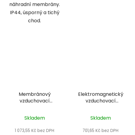
náhradní membrány.
IP44, úsporný a tichý
chod.
Membránový
Elektromagnetický
vzduchovací
vzduchovací
kompresor - Osaga
kompresor - Hailea
MK-20
ACO-35
Skladem
Skladem
1 073,55 Kč bez DPH
701,65 Kč bez DPH