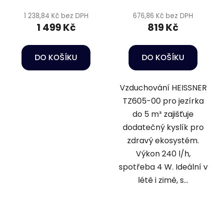
1 238,84 Kč bez DPH
676,86 Kč bez DPH
1 499 Kč
819 Kč
DO KOŠÍKU
DO KOŠÍKU
Vzduchování HEISSNER
TZ605-00 pro jezírka
do 5 m³ zajišťuje
dodatečný kyslík pro
zdravý ekosystém.
Výkon 240 l/h,
spotřeba 4 W. Ideální v
létě i zimě, s...