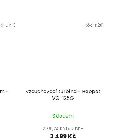
ód:
DYF3
Kód:
P201
cm -
Vzduchovací turbína - Happet
VG-125G
Skladem
2 891,74 Kč bez DPH
3 499 Kč