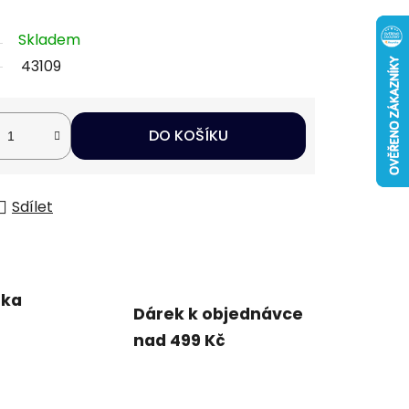
Skladem
43109
DO KOŠÍKU
Sdílet
uka
Dárek k objednávce
nad 499 Kč