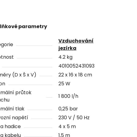
lňkové parametry
Vzduchování
gorie
jezírka
tnost
4.2 kg
4010052431093
ěry (D x Š x V)
22 x 16 x 18 cm
on
25 W
mální průtok
1 800 l/h
uchu
mální tlak
0,25 bar
ozní napětí
230 V / 50 Hz
a hadice
4 x 5 m
a kabelu
1,5 m