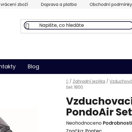
vrácení zboží
Doprava a platba
Obchodní podmínky
ntakty
Blog
Domů
/
Zahradní jezírka
/
Vzduchován
Set 1800
Vzduchovací
PondoAir Set
Průměrné
Neohodnoceno
Podrobnost
hodnocení
Značka:
Pontec