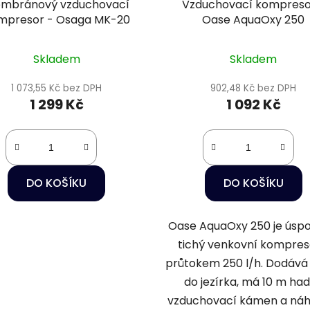
mbránový vzduchovací
Vzduchovací kompreso
mpresor - Osaga MK-20
Oase AquaOxy 250
Skladem
Skladem
1 073,55 Kč bez DPH
902,48 Kč bez DPH
1 299 Kč
1 092 Kč
DO KOŠÍKU
DO KOŠÍKU
Oase AquaOxy 250 je úspo
tichý venkovní kompres
průtokem 250 l/h. Dodává 
do jezírka, má 10 m hadi
vzduchovací kámen a náh