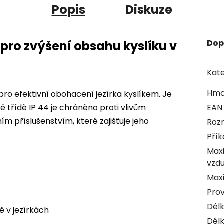
Popis
Diskuze
Dop
ro zvýšení obsahu kyslíku v
Kate
Hmo
ro efektivní obohacení jezírka kyslíkem. Je
 třídě IP 44 je chráněno proti vlivům
EAN
m příslušenstvím, které zajišťuje jeho
Rozm
Přík
Maxi
vzd
Maxi
Prov
Délk
ě v jezírkách
Délk