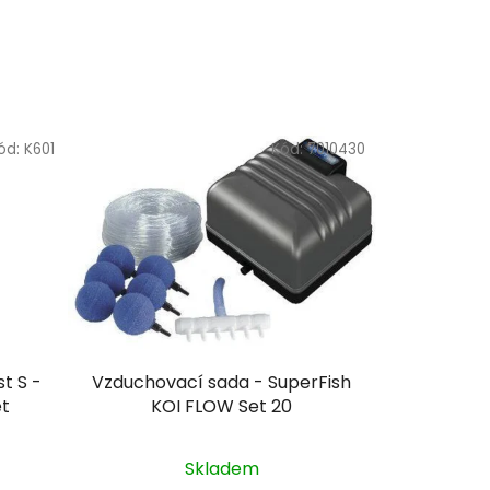
ód:
K601
Kód:
7010430
t S -
Vzduchovací sada - SuperFish
et
KOI FLOW Set 20
Skladem