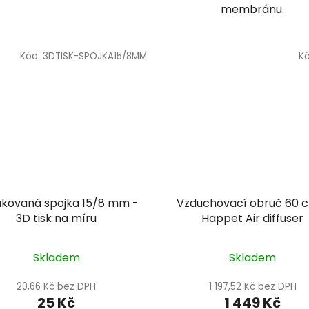
membránu.
Kód:
3DTISK-SPOJKA15/8MM
K
kovaná spojka 15/8 mm -
Vzduchovací obruč 60 
3D tisk na míru
Happet Air diffuser
Skladem
Skladem
20,66 Kč bez DPH
1 197,52 Kč bez DPH
25 Kč
1 449 Kč