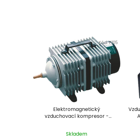
Kód:
P105
Elektromagnetický
Vzdu
vzduchovací kompresor -
A
Hailea ACO-70
Skladem