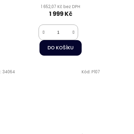
1 652,07 Kč bez DPH
1 999 Kč
DO KOŠÍKU
:
34064
Kód:
P107