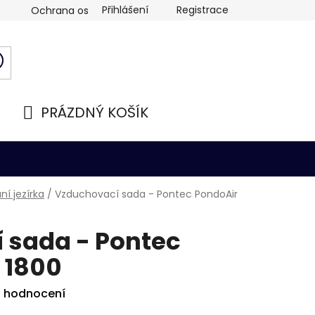
Přihlášení
Registrace
Ochrana osobních údajů
PRÁZDNÝ KOŠÍK
NÁKUPNÍ
KOŠÍK
í jezírka
/
Vzduchovací sada - Pontec PondoAir
 sada - Pontec
 1800
i hodnocení