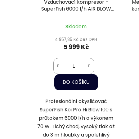
Vzduchovací kompresor -
Me
SuperFish 6000 l/h AIR BLOW
ko
100
Skladem
4 957,85 Kč bez DPH
5 999 Kč
DO KOŠÍKU
Profesionální okysličovač
SuperFish Koi Pro Hi Blow 100 s
průtokem 6000 l/h a výkonem
70 W. Tichý chod, vysoký tlak až
do 3 m hloubky a spolehlivý