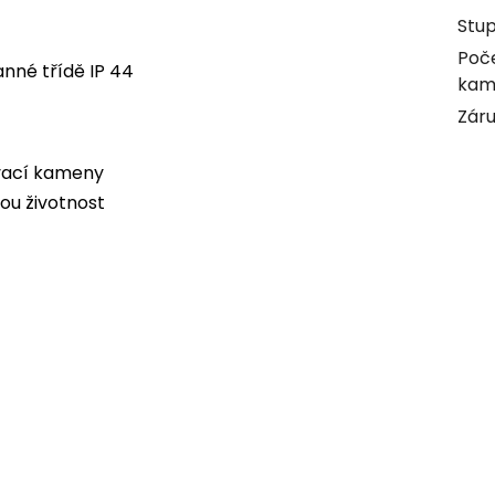
Stu
Poč
nné třídě IP 44
kam
Zár
vací kameny
ou životnost