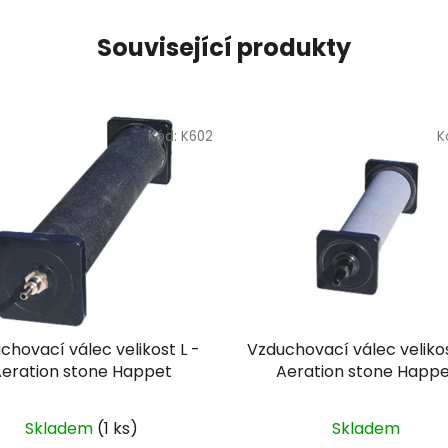
Související produkty
Kód:
K602
K
chovací válec velikost L -
Vzduchovací válec velikos
eration stone Happet
Aeration stone Happ
Skladem
(1 ks)
Skladem