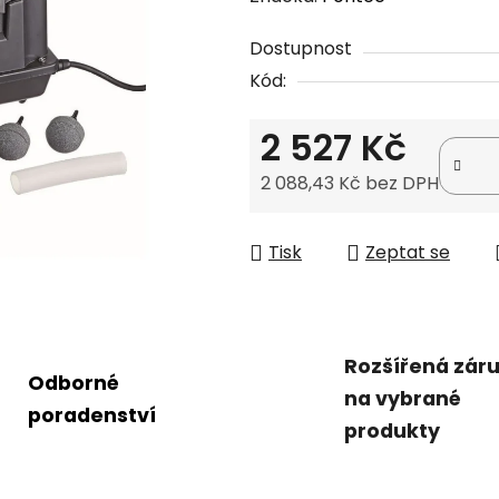
produktu
Dostupnost
je
Kód:
0,0
z
2 527 Kč
5
hvězdiček.
2 088,43 Kč bez DPH
Měrná cena:
Tisk
Zeptat se
Rozšířená zár
Odborné
na vybrané
poradenství
produkty