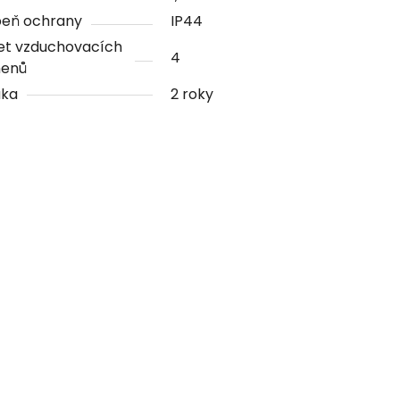
peň ochrany
IP44
et vzduchovacích
4
enů
uka
2 roky