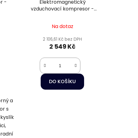
r -
Elektromagnetický
vzduchovací kompresor -
Hailea ACO-110
Na dotaz
2 106,61 Kč bez DPH
2 549 Kč
DO KOŠÍKU
rný a
or s
kyslík
ci,
radní