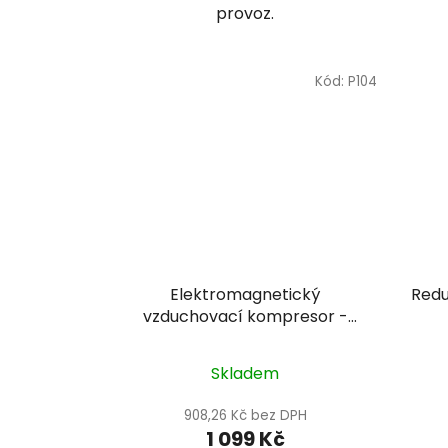
provoz.
Kód:
P104
Elektromagnetický
Redu
vzduchovací kompresor -
Hailea ACO-60
Skladem
908,26 Kč bez DPH
1 099 Kč