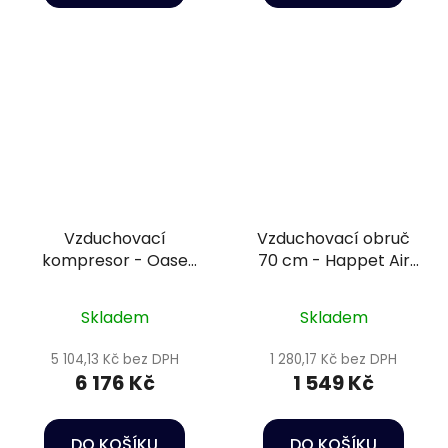
Vzduchovací
Vzduchovací obruč
kompresor - Oase
70 cm - Happet Air
AquaOxy 5000
diffuser
Skladem
Skladem
5 104,13 Kč bez DPH
1 280,17 Kč bez DPH
6 176 Kč
1 549 Kč
DO KOŠÍKU
DO KOŠÍKU