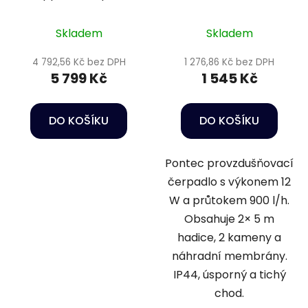
100
900
Skladem
Skladem
4 792,56 Kč bez DPH
1 276,86 Kč bez DPH
5 799 Kč
1 545 Kč
DO KOŠÍKU
DO KOŠÍKU
Pontec provzdušňovací
čerpadlo s výkonem 12
W a průtokem 900 l/h.
Obsahuje 2× 5 m
hadice, 2 kameny a
náhradní membrány.
IP44, úsporný a tichý
chod.