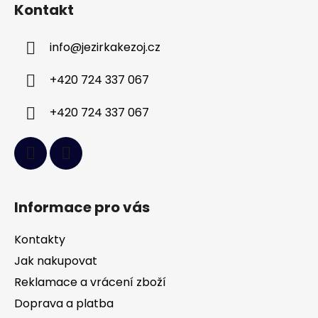
Kontakt
p
a
info
@
jezirkakezoj.cz
t
í
+420 724 337 067
+420 724 337 067
Informace pro vás
Kontakty
Jak nakupovat
Reklamace a vrácení zboží
Doprava a platba