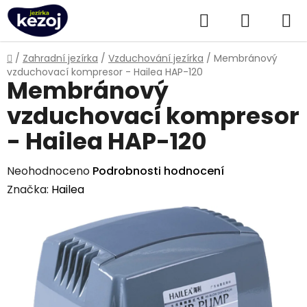
Přejít
Hledat
NÁKUPN
na
obsah
KOŠÍK
Domů
/
Zahradní jezírka
/
Vzduchování jezírka
/
Membránový
vzduchovací kompresor - Hailea HAP-120
Membránový
vzduchovací kompresor
- Hailea HAP-120
Průměrné
Neohodnoceno
Podrobnosti hodnocení
hodnocení
Značka:
Hailea
produktu
je
0,0
z
5
hvězdiček.