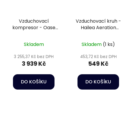
Vzduchovací
Vzduchovací kruh -
kompresor - Oase
Hailea Aeration
AquaOxy 1000
stone 21,6 cm
Skladem
Skladem
(1 ks)
3 255,37 Kč bez DPH
453,72 Kč bez DPH
3 939 Kč
549 Kč
DO KOŠÍKU
DO KOŠÍKU