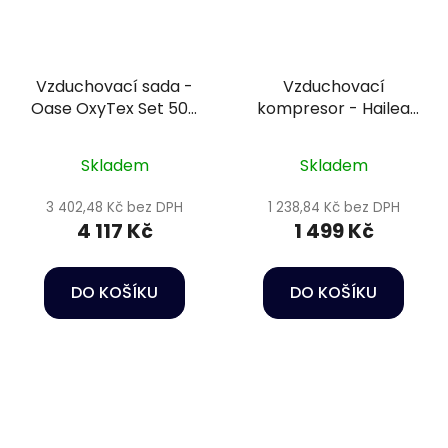
Vzduchovací sada -
Vzduchovací
Oase OxyTex Set 500
kompresor - Hailea
CWS
ACO 328 - 4200L/h
Skladem
Skladem
3 402,48 Kč bez DPH
1 238,84 Kč bez DPH
4 117 Kč
1 499 Kč
DO KOŠÍKU
DO KOŠÍKU