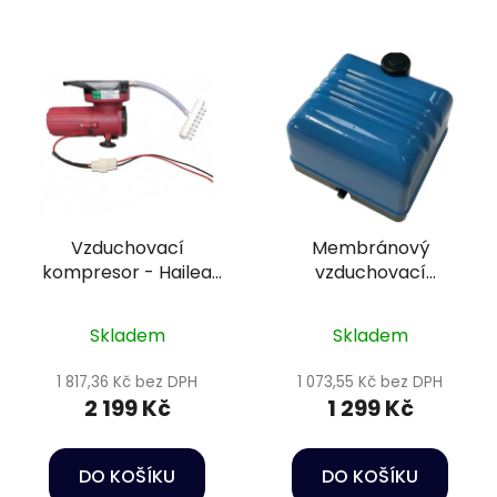
Vzduchovací
Membránový
kompresor - Hailea
vzduchovací
ACO-007 12V
kompresor - Osaga
MK-20
Skladem
Skladem
1 817,36 Kč bez DPH
1 073,55 Kč bez DPH
2 199 Kč
1 299 Kč
DO KOŠÍKU
DO KOŠÍKU