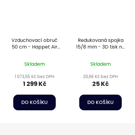
Vzduchovací obruč
Redukovaná spojka
50 cm - Happet Air
15/8 mm - 3D tisk na
diffuser
míru
Skladem
Skladem
1 073,55 Kč bez DPH
20,66 Kč bez DPH
1 299 Kč
25 Kč
DO KOŠÍKU
DO KOŠÍKU
Z
á