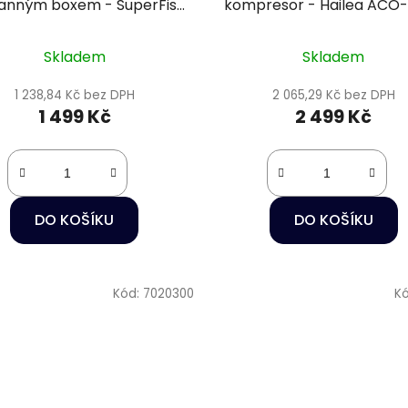
anným boxem - SuperFish
kompresor - Hailea ACO
Air Box 4
Skladem
Skladem
1 238,84 Kč bez DPH
2 065,29 Kč bez DPH
1 499 Kč
2 499 Kč
DO KOŠÍKU
DO KOŠÍKU
Kód:
7020300
K