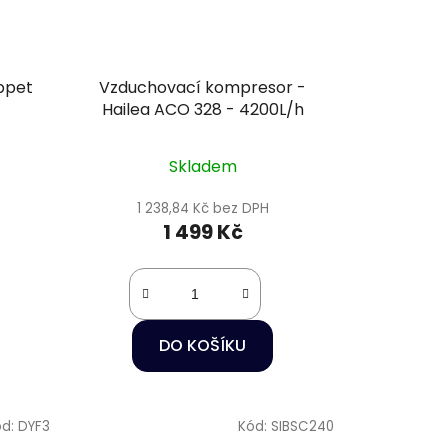
ppet
Vzduchovací kompresor -
Hailea ACO 328 - 4200L/h
Skladem
1 238,84 Kč bez DPH
1 499 Kč
DO KOŠÍKU
ód:
DYF3
Kód:
SIBSC240