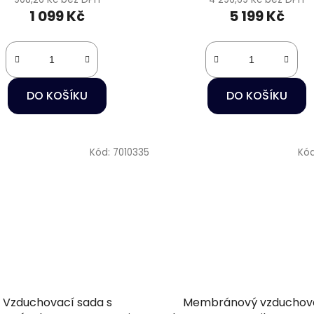
1 099 Kč
5 199 Kč
DO KOŠÍKU
DO KOŠÍKU
Kód:
7010335
Kó
Vzduchovací sada s
Membránový vzduchov