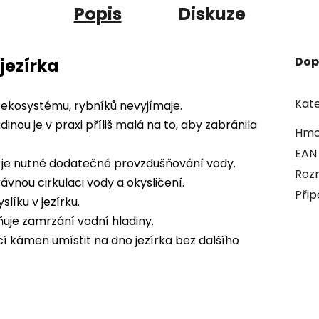
Popis
Diskuze
Dop
jezírka
Kate
 ekosystému, rybníků nevyjímaje.
ou je v praxi příliš malá na to, aby zabránila
Hmo
EAN
i je nutné dodatečné provzdušňování vody.
Roz
vnou cirkulaci vody a okysličení.
Přip
líku v jezírku.
ňuje zamrzání vodní hladiny.
cí kámen umístit na dno jezírka bez dalšího