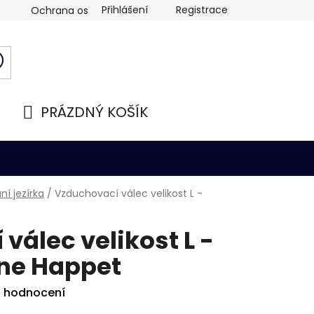
Přihlášení
Registrace
Ochrana osobních údajů
PRÁZDNÝ KOŠÍK
NÁKUPNÍ
KOŠÍK
í jezírka
/
Vzduchovací válec velikost L -
válec velikost L -
one Happet
i hodnocení