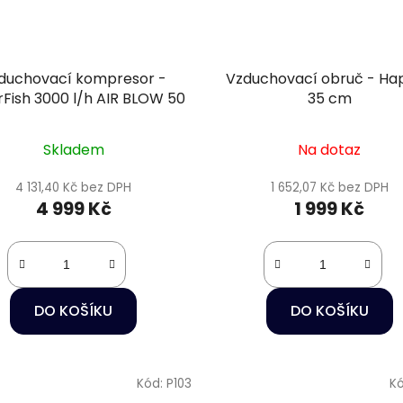
duchovací kompresor -
Vzduchovací obruč - Ha
Fish 3000 l/h AIR BLOW 50
35 cm
Skladem
Na dotaz
4 131,40 Kč bez DPH
1 652,07 Kč bez DPH
4 999 Kč
1 999 Kč
DO KOŠÍKU
DO KOŠÍKU
Kód:
P103
K