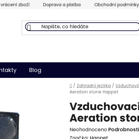
vrácení zboží
Doprava a platba
Obchodní podmínky
ntakty
Blog
Domů
/
Zahradní jezírka
/
Vzduchován
Aeration stone Happet
Vzduchovací 
Aeration st
Průměrné
Neohodnoceno
Podrobnost
hodnocení
Značka:
Happet