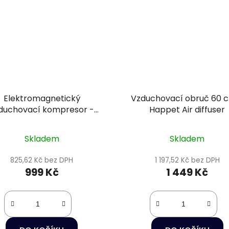
Elektromagnetický
Vzduchovací obruč 60 
duchovací kompresor -
Happet Air diffuser
Hailea ACO-45
Skladem
Skladem
825,62 Kč bez DPH
1 197,52 Kč bez DPH
999 Kč
1 449 Kč