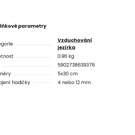
lňkové parametry
Vzduchování
gorie
jezírka
tnost
0.96 kg
5902738639376
měry
5x30 cm
ojení hadičky
4 nebo 12 mm