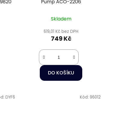
-9820
Pump ACO-2206
Skladem
619,01 Kč bez DPH
749 Kč
DO KOŠÍKU
ód:
DYF6
Kód:
96012