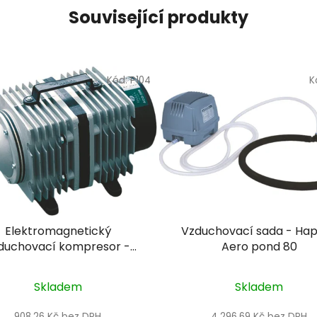
Související produkty
Kód:
P104
K
Elektromagnetický
Vzduchovací sada - Ha
duchovací kompresor -
Aero pond 80
Hailea ACO-60
Skladem
Skladem
908,26 Kč bez DPH
4 296,69 Kč bez DPH