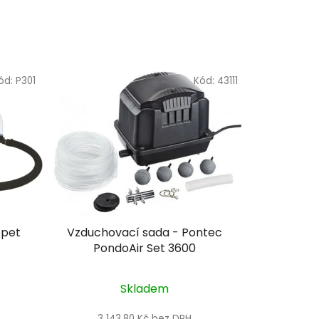
ód:
P301
Kód:
43111
ppet
Vzduchovací sada - Pontec
PondoAir Set 3600
Skladem
3 143,80 Kč bez DPH