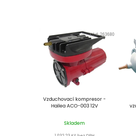
Kód:
263680
Vzduchovací kompresor -
Hailea ACO-003 12V
vz
Skladem
1 032,23 Kč bez DPH