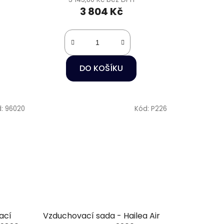
3 804 Kč
DO KOŠÍKU
d:
96020
Kód:
P226
ací
Vzduchovací sada - Hailea Air