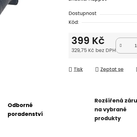
produktu
Dostupnost
je
Kód:
0,0
z
399 Kč
5
hvězdiček.
329,75 Kč bez DPH
Měrná cena:
Tisk
Zeptat se
Rozšířená zár
Odborné
na vybrané
poradenství
produkty