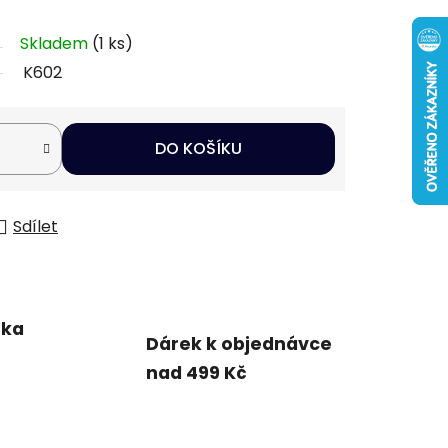
Skladem
(1 ks)
K602
DO KOŠÍKU
Sdílet
uka
Dárek k objednávce
nad 499 Kč