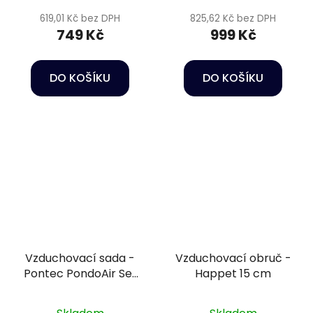
619,01 Kč bez DPH
825,62 Kč bez DPH
749 Kč
999 Kč
DO KOŠÍKU
DO KOŠÍKU
Vzduchovací sada -
Vzduchovací obruč -
Pontec PondoAir Set
Happet 15 cm
900