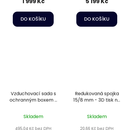
1 999 Kč
5 199 Kč
DO KOŠÍKU
DO KOŠÍKU
Vzduchovací sada s
Redukovaná spojka
ochranným boxem -
15/8 mm - 3D tisk na
SuperFish Air Box 1
míru
Skladem
Skladem
495,04 Kč bez DPH
20,66 Kč bez DPH