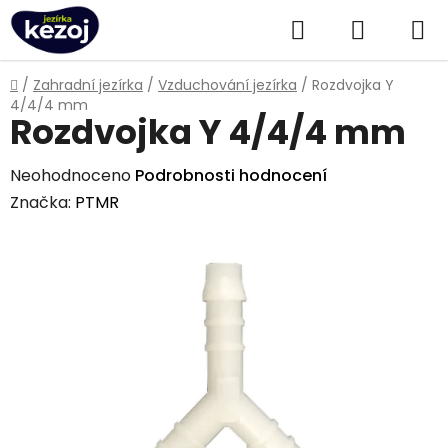
Přejít
Hledat
NÁKUPN
na
obsah
KOŠÍK
Domů
/
Zahradní jezírka
/
Vzduchování jezírka
/
Rozdvojka Y
4/4/4 mm
Rozdvojka Y 4/4/4 mm
Průměrné
Neohodnoceno
Podrobnosti hodnocení
hodnocení
Značka:
PTMR
produktu
je
0,0
z
5
hvězdiček.