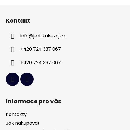
Z
á
Kontakt
p
a
info
@
jezirkakezoj.cz
t
í
+420 724 337 067
+420 724 337 067
Informace pro vás
Kontakty
Jak nakupovat