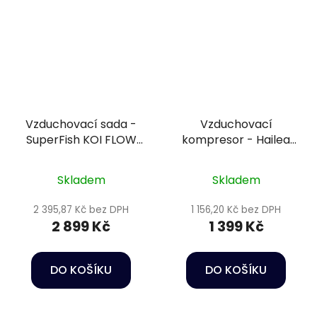
Vzduchovací sada -
Vzduchovací
SuperFish KOI FLOW
kompresor - Hailea
Set 30
ACO-006d 12V
Skladem
Skladem
2 395,87 Kč bez DPH
1 156,20 Kč bez DPH
2 899 Kč
1 399 Kč
DO KOŠÍKU
DO KOŠÍKU