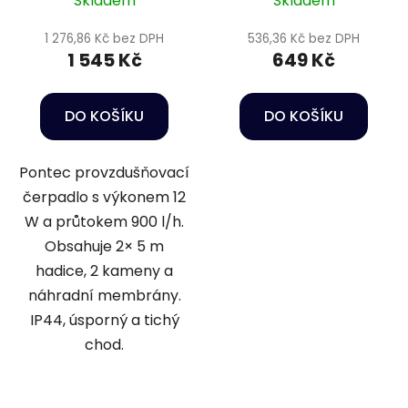
Skladem
Skladem
1 276,86 Kč bez DPH
536,36 Kč bez DPH
1 545 Kč
649 Kč
DO KOŠÍKU
DO KOŠÍKU
Pontec provzdušňovací
čerpadlo s výkonem 12
W a průtokem 900 l/h.
Obsahuje 2× 5 m
hadice, 2 kameny a
náhradní membrány.
IP44, úsporný a tichý
chod.