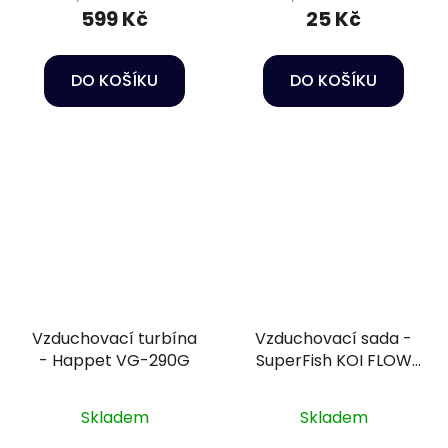
599 Kč
25 Kč
DO KOŠÍKU
DO KOŠÍKU
Vzduchovací turbína
Vzduchovací sada -
- Happet VG-290G
SuperFish KOI FLOW
Set 60
Skladem
Skladem