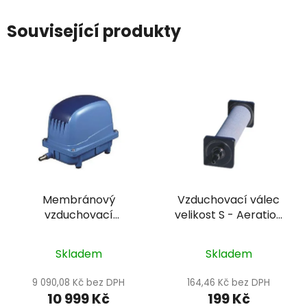
Související produkty
Membránový
Vzduchovací válec
vzduchovací
velikost S - Aeration
kompresor -
stone Happet
AquaForte AP-200
Skladem
Skladem
9 090,08 Kč bez DPH
164,46 Kč bez DPH
10 999 Kč
199 Kč