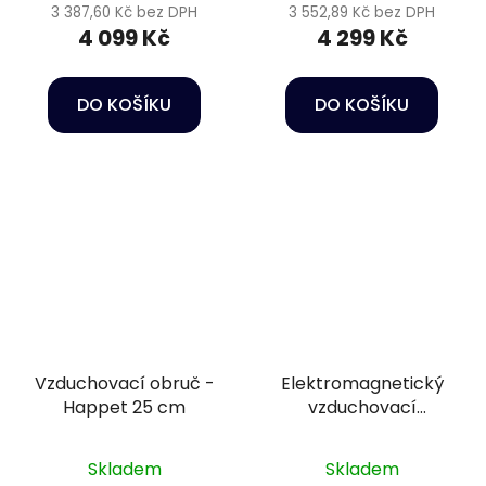
3 387,60 Kč bez DPH
3 552,89 Kč bez DPH
4 099 Kč
4 299 Kč
DO KOŠÍKU
DO KOŠÍKU
Vzduchovací obruč -
Elektromagnetický
Happet 25 cm
vzduchovací
kompresor - Hailea
ACO-45
Skladem
Skladem