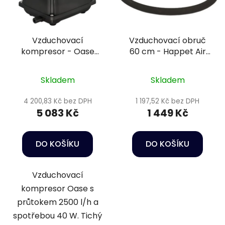
Vzduchovací
Vzduchovací obruč
kompresor - Oase
60 cm - Happet Air
AquaOxy 2500
diffuser
Skladem
Skladem
4 200,83 Kč bez DPH
1 197,52 Kč bez DPH
5 083 Kč
1 449 Kč
DO KOŠÍKU
DO KOŠÍKU
Vzduchovací
kompresor Oase s
průtokem 2500 l/h a
spotřebou 40 W. Tichý