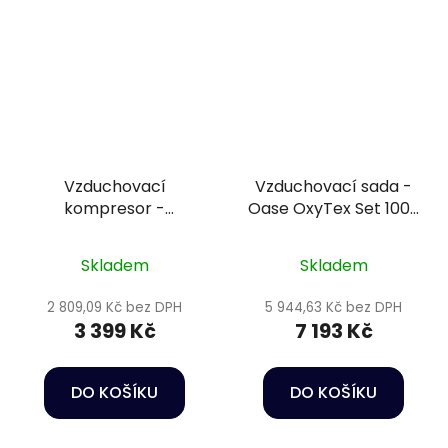
Vzduchovací
Vzduchovací sada -
kompresor -
Oase OxyTex Set 1000
SuperFish KOI FLOW
CWS
60
Skladem
Skladem
2 809,09 Kč bez DPH
5 944,63 Kč bez DPH
3 399 Kč
7 193 Kč
DO KOŠÍKU
DO KOŠÍKU