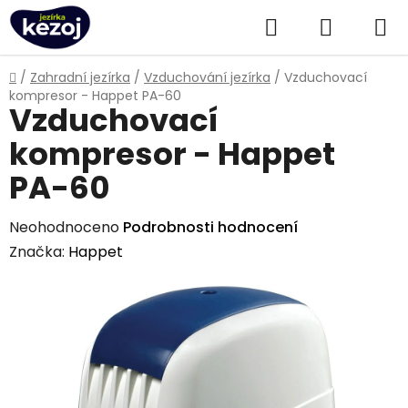
Přejít
Hledat
NÁKUPN
na
obsah
KOŠÍK
Domů
/
Zahradní jezírka
/
Vzduchování jezírka
/
Vzduchovací
kompresor - Happet PA-60
Vzduchovací
kompresor - Happet
PA-60
Průměrné
Neohodnoceno
Podrobnosti hodnocení
hodnocení
Značka:
Happet
produktu
je
0,0
z
5
hvězdiček.