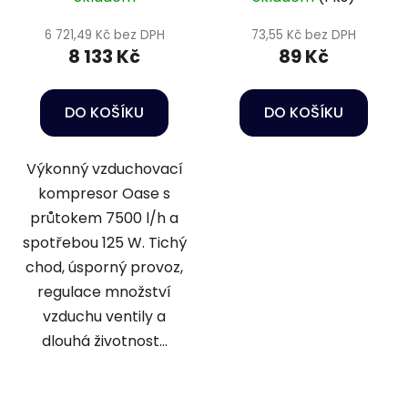
6 721,49 Kč bez DPH
73,55 Kč bez DPH
8 133 Kč
89 Kč
DO KOŠÍKU
DO KOŠÍKU
Výkonný vzduchovací
kompresor Oase s
průtokem 7500 l/h a
spotřebou 125 W. Tichý
chod, úsporný provoz,
regulace množství
vzduchu ventily a
dlouhá životnost...