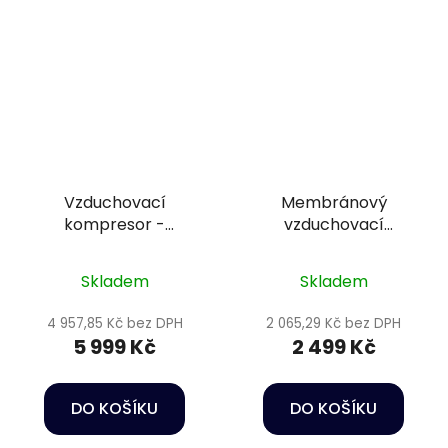
Vzduchovací
Membránový
kompresor -
vzduchovací
SuperFish 6000 l/h AIR
kompresor - Hailea
BLOW 100
ACO-9820
Skladem
Skladem
4 957,85 Kč bez DPH
2 065,29 Kč bez DPH
5 999 Kč
2 499 Kč
DO KOŠÍKU
DO KOŠÍKU