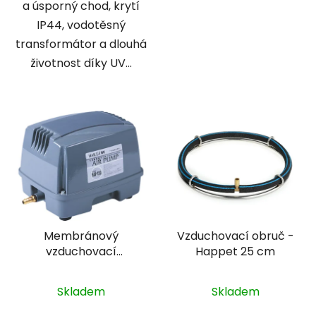
a úsporný chod, krytí
IP44, vodotěsný
transformátor a dlouhá
životnost díky UV...
Membránový
Vzduchovací obruč -
vzduchovací
Happet 25 cm
kompresor - Hailea
HAP-60
Skladem
Skladem