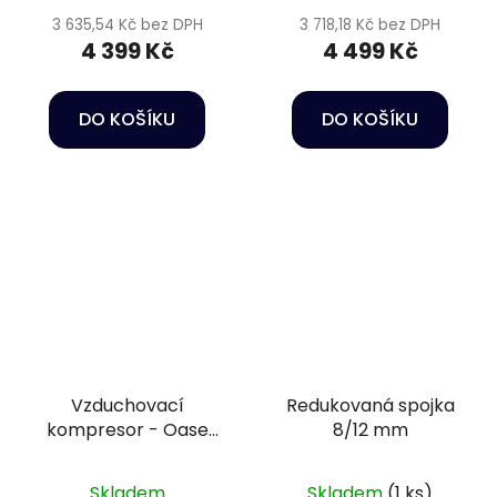
3 635,54 Kč bez DPH
3 718,18 Kč bez DPH
4 399 Kč
4 499 Kč
DO KOŠÍKU
DO KOŠÍKU
Vzduchovací
Redukovaná spojka
kompresor - Oase
8/12 mm
AquaOxy 7500
Skladem
Skladem
(1 ks)