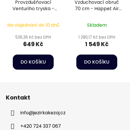
Provzdušňovací
Vzduchovací obruč
Venturiho tryska -
70 cm - Happet Air
Aqua Jet Venturi-
diffuser
Duse 2000
Na objednání do 10 dnů
Skladem
536,36 Kč bez DPH
1 280,17 Kč bez DPH
649 Kč
1 549 Kč
DO KOŠÍKU
DO KOŠÍKU
Z
á
Kontakt
p
a
info
@
jezirkakezoj.cz
t
í
+420 724 337 067