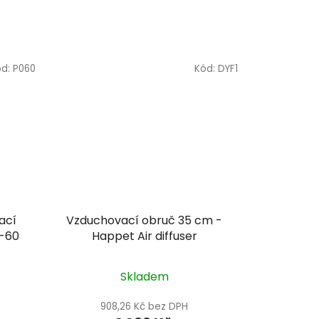
ód:
P060
Kód:
DYF1
ací
Vzduchovací obruč 35 cm -
P-60
Happet Air diffuser
Skladem
908,26 Kč bez DPH