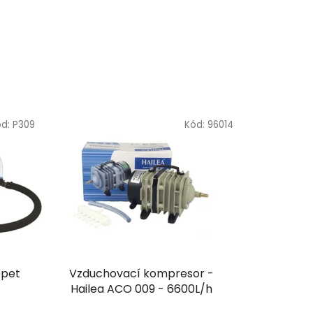
ód:
P309
Kód:
96014
ppet
Vzduchovací kompresor -
Hailea ACO 009 - 6600L/h