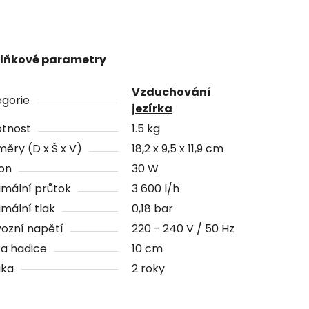
lňkové parametry
Vzduchování
gorie
jezírka
tnost
1.5 kg
ěry (D x Š x V)
18,2 x 9,5 x 11,9 cm
on
30 W
mální průtok
3 600 l/h
mální tlak
0,18 bar
ozní napětí
220 - 240 V / 50 Hz
a hadice
10 cm
uka
2 roky