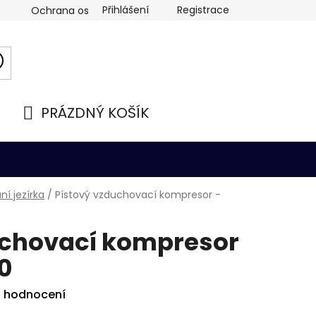
Přihlášení
Registrace
Ochrana osobních údajů
PRÁZDNÝ KOŠÍK
NÁKUPNÍ
KOŠÍK
í jezírka
/
Pístový vzduchovací kompresor -
uchovací kompresor
0
i hodnocení