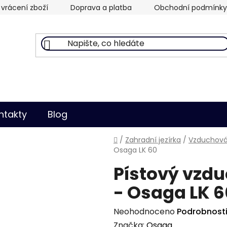
vrácení zboží
Doprava a platba
Obchodní podmínky
ntakty
Blog
Domů
/
Zahradní jezírka
/
Vzduchován
Osaga LK 60
Pístový vzd
- Osaga LK 6
Průměrné
Neohodnoceno
Podrobnost
hodnocení
Značka:
Osaga