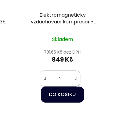
Elektromagnetický
 35
vzduchovací kompresor -
Hailea ACO-35
Skladem
701,65 Kč bez DPH
849 Kč
DO KOŠÍKU