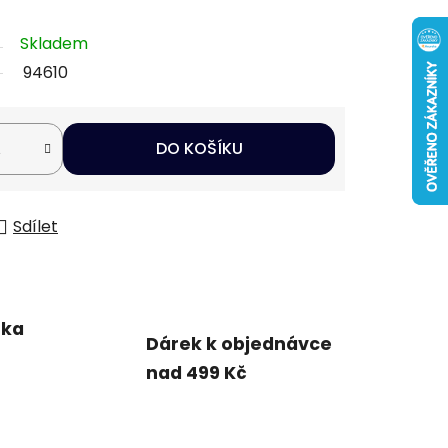
Skladem
94610
DO KOŠÍKU
Sdílet
uka
Dárek k objednávce
nad 499 Kč