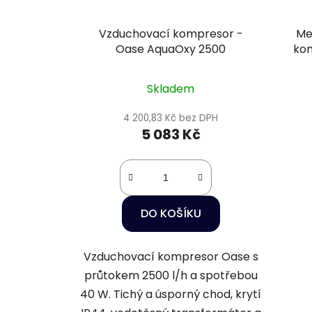
Vzduchovací kompresor -
Me
Oase AquaOxy 2500
kom
Skladem
4 200,83 Kč bez DPH
5 083 Kč
DO KOŠÍKU
Vzduchovací kompresor Oase s
průtokem 2500 l/h a spotřebou
40 W. Tichý a úsporný chod, krytí