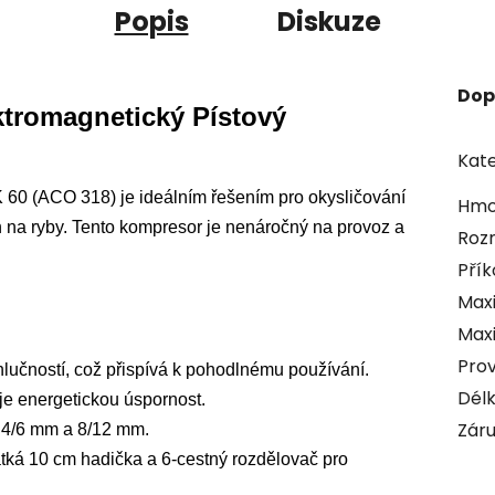
Popis
Diskuze
Dop
ktromagnetický Pístový
Kate
60 (ACO 318) je ideálním řešením pro okysličování
Hmo
 na ryby. Tento kompresor je nenáročný na provoz a
Rozm
Přík
Maxi
Maxi
Prov
lučností, což přispívá k pohodlnému používání.
Délk
je energetickou úspornost.
Zár
 4/6 mm a 8/12 mm.
átká 10 cm hadička a 6-cestný rozdělovač pro