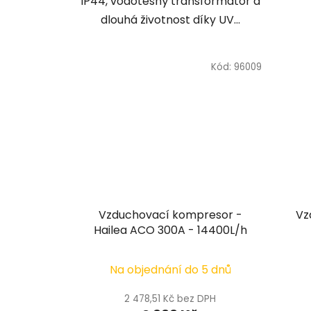
IP44, vodotěsný transformátor a
dlouhá životnost díky UV...
Kód:
96009
Vzduchovací kompresor -
Vz
Hailea ACO 300A - 14400L/h
Na objednání do 5 dnů
2 478,51 Kč bez DPH