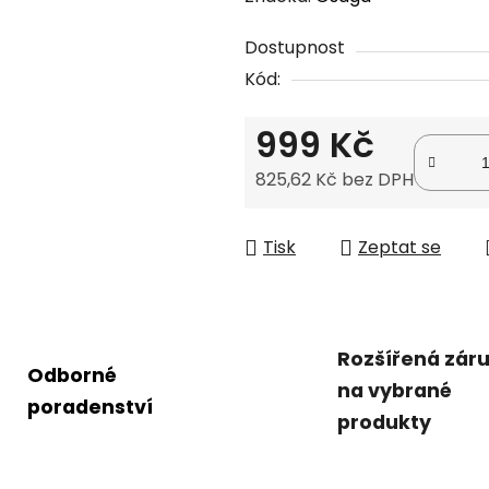
produktu
Dostupnost
je
Kód:
0,0
z
999 Kč
5
hvězdiček.
825,62 Kč bez DPH
Měrná cena:
Tisk
Zeptat se
Rozšířená zár
Odborné
na vybrané
poradenství
produkty